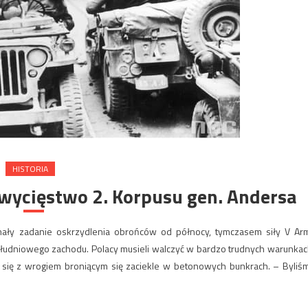
HISTORIA
zwycięstwo 2. Korpusu gen. Andersa
ymały zadanie oskrzydlenia obrońców od północy, tymczasem siły V Arm
łudniowego zachodu. Polacy musieli walczyć w bardzo trudnych warunkac
ali się z wrogiem broniącym się zaciekle w betonowych bunkrach. – Byliś