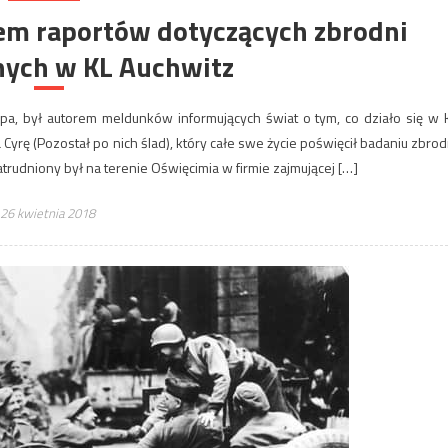
rem raportów dotyczących zbrodni
ych w KL Auchwitz
mpa, był autorem meldunków informujących świat o tym, co działo się w 
yrę (Pozostał po nich ślad), który całe swe życie poświęcił badaniu zbrod
trudniony był na terenie Oświęcimia w firmie zajmującej […]
26 kwietnia 2018