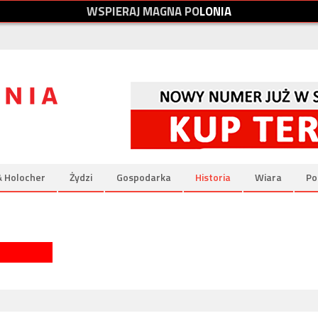
W
S
P
I
E
R
A
J
M
A
G
N
A
P
O
L
O
N
I
A
& Holocher
Żydzi
Gospodarka
Historia
Wiara
Po