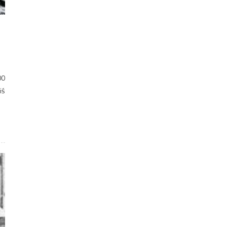
00
iś