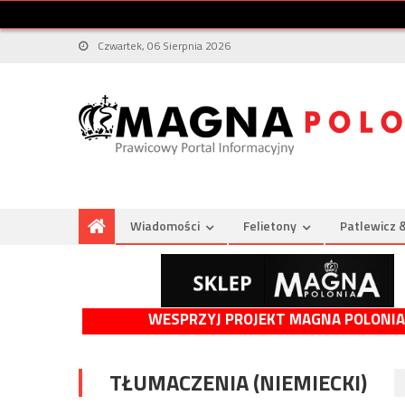
Czwartek, 06 Sierpnia 2026
Wiadomości
Felietony
Patlewicz 
WESPRZYJ PROJEKT MAGNA POLONIA
TŁUMACZENIA (NIEMIECKI)