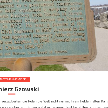
ACZENIA (NIEMIECKI)
mierz Gzowski
 verzauberten die Polen die Welt nicht nur mit ihrem heldenhaften Kam
m von Freiheit und Souveränität mit eigenem Blut bezahlten, sondern au