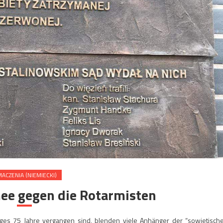
ACZENIA (NIEMIECKI)
mee gegen die Rotarmisten
ges 75 Jahre vergangen sind, blenden viele Anhänger der “sowjetisch