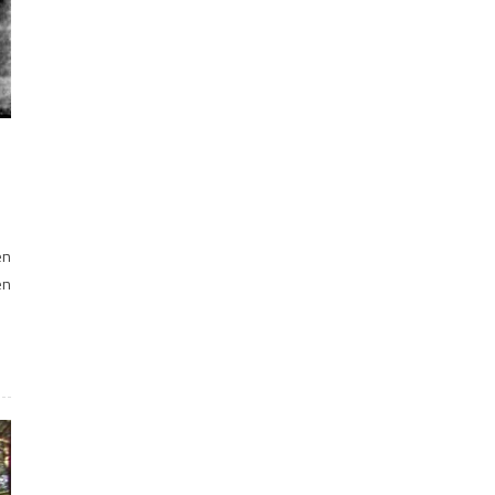
en
en