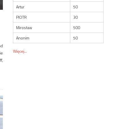
Artur
50
PIOTR
30
Mirosław
500
Anonim
50
nd
Więcej...
ie
f,