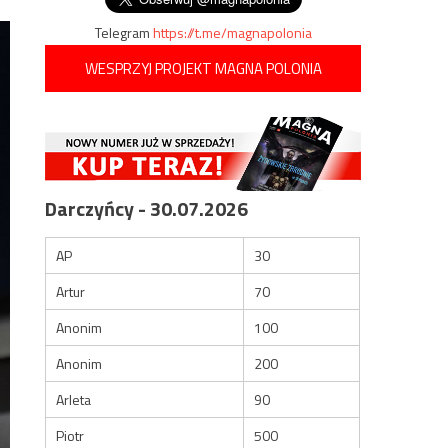
Telegram
https://t.me/magnapolonia
WESPRZYJ PROJEKT MAGNA POLONIA
Darczyńcy - 30.07.2026
AP
30
Artur
70
Anonim
100
Anonim
200
Arleta
90
Piotr
500