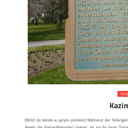
TŁUM
Kazi
[Wróć do tekstu w języku polskim] Während der Teilungen
gegen die überwältigenden Gegner, als sie für ihren Trau