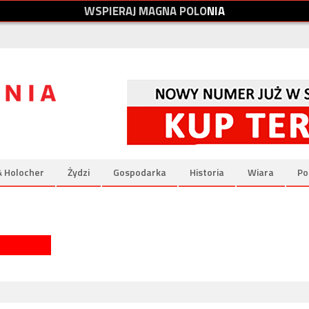
W
S
P
I
E
R
A
J
M
A
G
N
A
P
O
L
O
N
I
A
& Holocher
Żydzi
Gospodarka
Historia
Wiara
Po