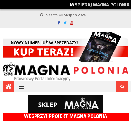
W
S
P
I
E
R
A
J
M
A
G
N
A
P
O
L
O
N
I
A
Sobota, 08 Sierpnia 2026
WESPRZYJ PROJEKT MAGNA POLONIA