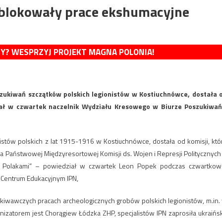
blokowały prace ekshumacyjne
MY? WESPRZYJ PROJEKT MAGNA POLONIA!
oszukiwań szczątków polskich legionistów w Kostiuchnówce, dostała 
iał w czwartek naczelnik Wydziału Kresowego w Biurze Poszukiwań
nistów polskich z lat 1915-1916 w Kostiuchnówce, dostała od komisji, któ
za Państwowej Międzyresortowej Komisji ds. Wojen i Represji Politycznych
z Polakami” – powiedział w czwartek Leon Popek podczas czwartkow
 Centrum Edukacyjnym IPN,
ukiwawczych pracach archeologicznych grobów polskich legionistów, m.in.
nizatorem jest Chorągiew Łódzka ZHP, specjalistów IPN zaprosiła ukraińs