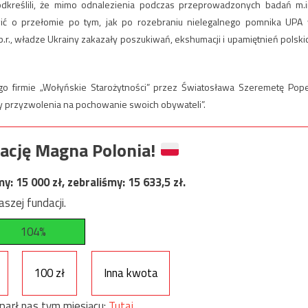
podkreślili, że mimo odnalezienia podczas przeprowadzonych badań m.i
wić o przełomie po tym, jak po rozebraniu nielegalnego pomnika UPA
.r., władze Ukrainy zakazały poszukiwań, ekshumacji i upamiętnień polski
o firmie „Wołyńskie Starożytności” przez Światosława Szeremetę Pop
my przyzwolenia na pochowanie swoich obywateli”.
ację Magna Polonia!
my:
15 000
zł, zebraliśmy:
15 633,5
zł.
szej fundacji.
104%
100 zł
Inna kwota
parł nas tym miesiącu:
Tutaj