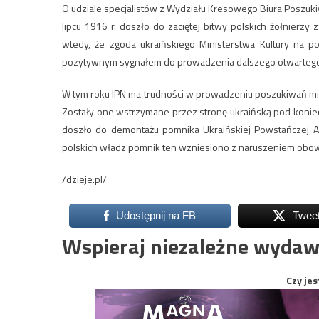
O udziale specjalistów z Wydziału Kresowego Biura Poszukiwa
lipcu 1916 r. doszło do zaciętej bitwy polskich żołnierzy
wtedy, że zgoda ukraińskiego Ministerstwa Kultury na po
pozytywnym sygnałem do prowadzenia dalszego otwartego d
W tym roku IPN ma trudności w prowadzeniu poszukiwań mie
Zostały one wstrzymane przez stronę ukraińską pod konie
doszło do demontażu pomnika Ukraińskiej Powstańczej A
polskich władz pomnik ten wzniesiono z naruszeniem obow
/dzieje.pl/
Udostępnij na FB
Twee
Wspieraj niezależne wydaw
Czy jes