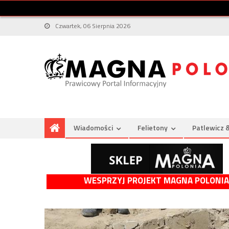
Czwartek, 06 Sierpnia 2026
Wiadomości
Felietony
Patlewicz 
WESPRZYJ PROJEKT MAGNA POLONIA