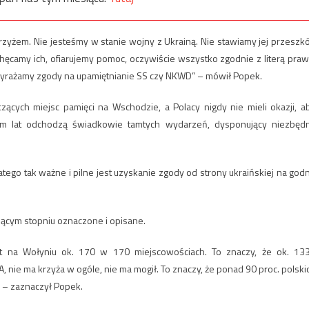
zyżem. Nie jesteśmy w stanie wojny z Ukrainą. Nie stawiamy jej przeszk
hęcamy ich, ofiarujemy pomoc, oczywiście wszystko zgodnie z literą praw
 wyrażamy zgody na upamiętnianie SS czy NKWD” – mówił Popek.
ących miejsc pamięci na Wschodzie, a Polacy nigdy nie mieli okazji, a
giem lat odchodzą świadkowie tamtych wydarzeń, dysponujący niezbęd
dlatego tak ważne i pilne jest uzyskanie zgody od strony ukraińskiej na god
jącym stopniu oznaczone i opisane.
t na Wołyniu ok. 170 w 170 miejscowościach. To znaczy, że ok. 13
A, nie ma krzyża w ogóle, nie ma mogił. To znaczy, że ponad 90 proc. polski
” – zaznaczył Popek.