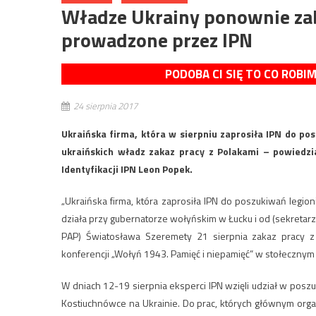
Władze Ukrainy ponownie za
prowadzone przez IPN
PODOBA CI SIĘ TO CO ROBI
24 sierpnia 2017
Ukraińska firma, która w sierpniu zaprosiła IPN do p
ukraińskich władz zakaz pracy z Polakami – powiedz
Identyfikacji IPN Leon Popek.
„Ukraińska firma, która zaprosiła IPN do poszukiwań legio
działa przy gubernatorze wołyńskim w Łucku i od (sekretar
PAP) Światosława Szeremety 21 sierpnia zakaz pracy 
konferencji „Wołyń 1943. Pamięć i niepamięć” w stołecznym
W dniach 12-19 sierpnia eksperci IPN wzięli udział w posz
Kostiuchnówce na Ukrainie. Do prac, których głównym orga