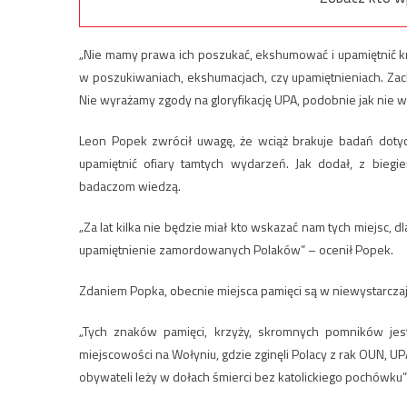
„Nie mamy prawa ich poszukać, ekshumować i upamiętnić kr
w poszukiwaniach, ekshumacjach, czy upamiętnieniach. Zac
Nie wyrażamy zgody na gloryfikację UPA, podobnie jak nie
Leon Popek zwrócił uwagę, że wciąż brakuje badań dotycz
upamiętnić ofiary tamtych wydarzeń. Jak dodał, z bie
badaczom wiedzą.
„Za lat kilka nie będzie miał kto wskazać nam tych miejsc, 
upamiętnienie zamordowanych Polaków” – ocenił Popek.
Zdaniem Popka, obecnie miejsca pamięci są w niewystarcza
„Tych znaków pamięci, krzyży, skromnych pomników jes
miejscowości na Wołyniu, gdzie zginęli Polacy z rak OUN, UP
obywateli leży w dołach śmierci bez katolickiego pochówku