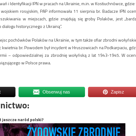
ń i Identyfikacji IPN w pracach na Ukrainie, m.in. w Kostiuchnówce, gdzie
 z wojskiem rosyjskim, PAP informowała 11 sierpnia br. Badacze IPN oceni
szukiwania w miejscach, gdzie znajdują się groby Polaków, jest „bard
ialogu historycznego z Ukrainą”.
jsc pochówków Polaków na Ukrainie, w tym także ofiar zbrodni wołyńskie
c kwietnia br. Powodem był incydent w Hruszowicach na Podkarpaciu, gdz
rmii – odpowiedzialnej za zbrodnię wołyńską z lat 1943-1945. W ocen
iązującego w Polsce prawa.
t
Obserwuj nas
Zapisz
nictwo:
t jeszcze naród polski?