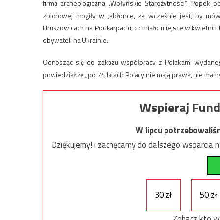
firma archeologiczna „Wołyńskie Starożytności”. Popek 
zbiorowej mogiły w Jabłonce, za wcześnie jest, by mó
Hruszowicach na Podkarpaciu, co miało miejsce w kwietniu b
obywateli na Ukrainie.
Odnosząc się do zakazu współpracy z Polakami wydaneg
powiedział że „po 74 latach Polacy nie mają prawa, nie ma
Wspieraj Fund
W lipcu potrzebowaliś
Dziękujemy! i zachęcamy do dalszego wsparcia na
30 zł
50 zł
Zobacz kto w