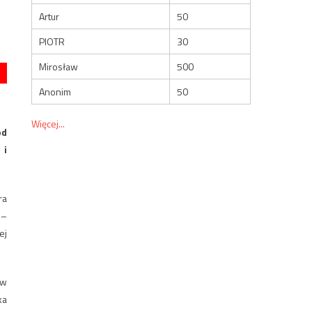
Artur
50
PIOTR
30
Mirosław
500
Anonim
50
Więcej...
od
 i
ra
 –
ej
 w
ka