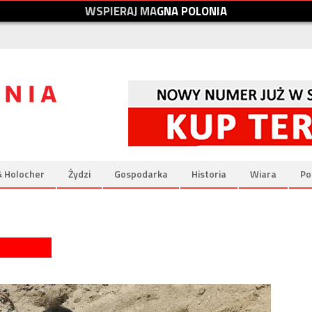
W
S
P
I
E
R
A
J
M
A
G
N
A
P
O
L
O
N
I
A
& Holocher
Żydzi
Gospodarka
Historia
Wiara
Po