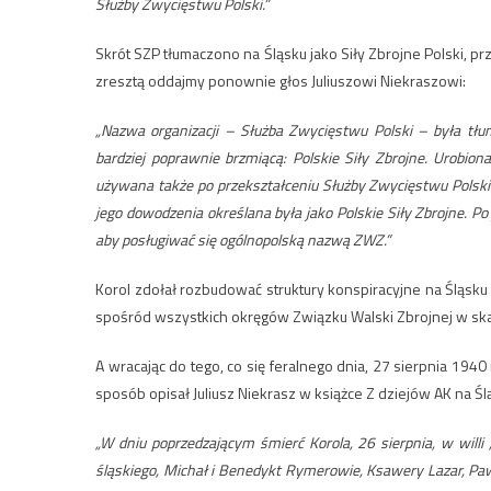
Służby Zwycięstwu Polski.”
Skrót SZP tłumaczono na Śląsku jako Siły Zbrojne Polski, p
zresztą oddajmy ponownie głos Juliuszowi Niekraszowi:
„Nazwa organizacji – Służba Zwycięstwu Polski – była tłum
bardziej poprawnie brzmiącą: Polskie Siły Zbrojne. Urobio
używana także po przekształceniu Służby Zwycięstwu Polski 
jego dowodzenia określana była jako Polskie Siły Zbrojne. P
aby posługiwać się ogólnopolską nazwą ZWZ.”
Korol zdołał rozbudować struktury konspiracyjne na Śląsku
spośród wszystkich okręgów Związku Walski Zbrojnej w skal
A wracając do tego, co się feralnego dnia, 27 sierpnia 1940
sposób opisał Juliusz Niekrasz w książce Z dziejów AK na Śl
„W dniu poprzedzającym śmierć Korola, 26 sierpnia, w wil
śląskiego, Michał i Benedykt Rymerowie, Ksawery Lazar, Pawe