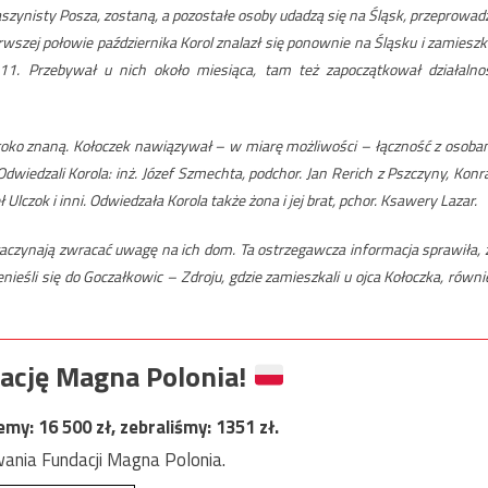
maszynisty Posza, zostaną, a pozostałe osoby udadzą się na Śląsk, przeprowad
rwszej połowie października Korol znalazł się ponownie na Śląsku i zamieszk
11. Przebywał u nich około miesiąca, tam też zapoczątkował działalno
eroko znaną. Kołoczek nawiązywał – w miarę możliwości – łączność z osoba
wiedzali Korola: inż. Józef Szmechta, podchor. Jan Rerich z Pszczyny, Konr
lczok i inni. Odwiedzała Korola także żona i jej brat, pchor. Ksawery Lazar.
aczynają zwracać uwagę na ich dom. Ta ostrzegawcza informacja sprawiła, 
enieśli się do Goczałkowic – Zdroju, gdzie zamieszkali u ojca Kołoczka, równi
ację Magna Polonia!
jemy:
16 500
zł, zebraliśmy:
1351
zł.
ania Fundacji Magna Polonia.