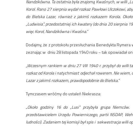
Nandzikówna. Ta ostatnia była znajomą Kwaśnych, w willi „Lusi
Korol. Rano 27 sierpnia wydał rozkaz Pawłowi Ulczokowi, aby
do Bielska Lazar, również z jakimś rozkazem Korola. Oko
„Ludwisia”, przedostatniej ich kwatery (do dnia 20 sierpnia 19
więc Korol, Nandzikówna i Kwaśna.”
Dodajmy, że z protokołu przesłuchania Benedykta Rymera wy
zeznając w dniu 28 listopada 1940 roku – tak opowiadał on 
„Wczesnym rankiem w dniu 27 VIII 1940 r. przybył do willi t
rozkaz od Korola i natychmiast odjechał rowerem. Nie wiem, 
Lazar z jakimś rozkazem, prawdopodobnie do Bielska.”
Tymczasem wróćmy do ustaleń Niekrasza:
„
Około godziny 16 do „Lusi” przybyła grupa Niemców. W
przedstawicielem Urzędu Powierniczego, partii NSDAP, We
ludności). Zadaniem tej komisji był spis i sekwestracja will