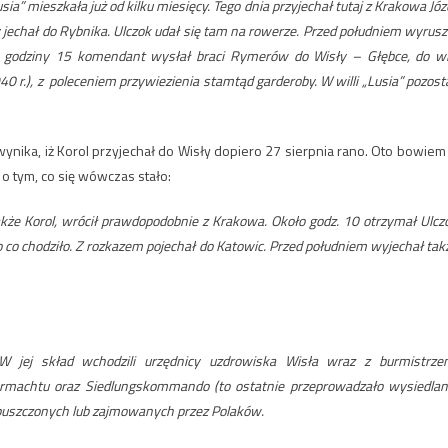
a” mieszkała już od kilku miesięcy. Tego dnia przyjechał tutaj z Krakowa Józ
 jechał do Rybnika. Ulczok udał się tam na rowerze. Przed południem wyrusz
ło godziny 15 komendant wysłał braci Rymerów do Wisły – Głębce, do wil
40 r.), z poleceniem przywiezienia stamtąd garderoby. W willi „Lusia” pozosta
nika, iż Korol przyjechał do Wisły dopiero 27 sierpnia rano. Oto bowiem
o tym, co się wówczas stało:
akże Korol, wrócił prawdopodobnie z Krakowa. Około godz. 10 otrzymał Ulcz
o co chodziło. Z rozkazem pojechał do Katowic. Przed południem wyjechał tak
 jej skład wchodzili urzędnicy uzdrowiska Wisła wraz z burmistrze
hrmachtu oraz Siedlungskommando (to ostatnie przeprowadzało wysiedlan
i opuszczonych lub zajmowanych przez Polaków.