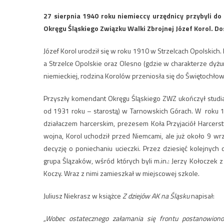
27 sierpnia 1940 roku niemieccy urzędnicy przybyli do
Okręgu Śląskiego Związku Walki Zbrojnej Józef Korol. Dos
Józef Korol urodził się w roku 1910 w Strzelcach Opolskich
a Strzelce Opolskie oraz Olesno (gdzie w charakterze dyżurn
niemieckiej, rodzina Korolów przeniosła się do Świętochłow
Przyszły komendant Okręgu Śląskiego ZWZ ukończył studia 
od 1931 roku – starostą) w Tarnowskich Górach. W roku 
działaczem harcerskim, prezesem Koła Przyjaciół Harcer
wojna, Korol uchodził przed Niemcami, ale już około 9 w
decyzję o poniechaniu ucieczki. Przez dziesięć kolejnych
grupa Ślązaków, wśród których byli m.in.: Jerzy Kołoczek z
Koczy. Wraz z nimi zamieszkał w miejscowej szkole.
Juliusz Niekrasz w książce
Z dziejów AK na Śląsku
napisał:
„Wobec ostatecznego załamania się frontu postanowiono