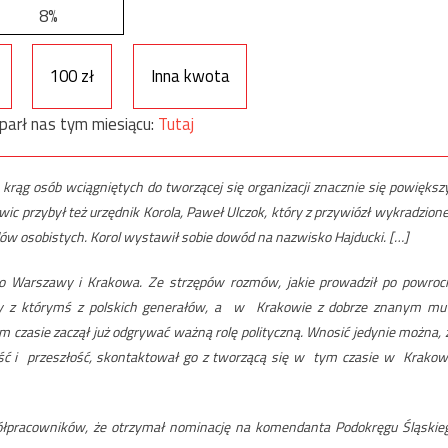
8%
100 zł
Inna kwota
parł nas tym miesiącu:
Tutaj
krąg osób wciągniętych do tworzącej się organizacji znacznie się powiększy
owic przybył też urzędnik Korola, Paweł Ulczok, który z przywiózł wykradzione
dów osobistych. Korol wystawił sobie dowód na nazwisko Hajducki. […]
o Warszawy i Krakowa. Ze strzępów rozmów, jakie prowadził po powroci
y z którymś z polskich generałów, a w Krakowie z dobrze znanym mu
zasie zaczął już odgrywać ważną rolę polityczną. Wnosić jedynie można, 
ość i przeszłość, skontaktował go z tworzącą się w tym czasie w Krakow
ółpracowników, że otrzymał nominację na komendanta Podokręgu Śląskie