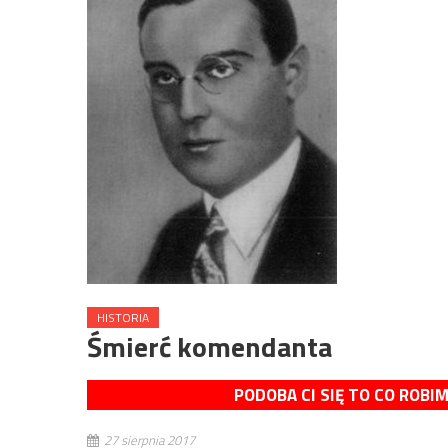
HISTORIA
Śmierć komendanta
PODOBA CI SIĘ TO CO ROBI
27 sierpnia 2017