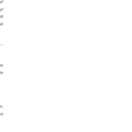
ef
ył
li
li
 –
ok
że
m,
ie