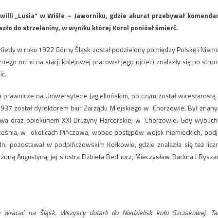
 willi „Lusia” w Wiśle – Jaworniku, gdzie akurat przebywał komenda
zło do strzelaniny, w wyniku której Korol poniósł śmierć.
. Kiedy w roku 1922 Górny Śląsk został podzielony pomiędzy Polskę i Niemc
ego ruchu na stacji kolejowej pracował jego ojciec) znalazły się po stron
ic.
prawnicze na Uniwersytecie Jagiellońskim, po czym został wicestarostą 
1937 został dyrektorem biur Zarządu Miejskiego w Chorzowie. Był znan
stwa oraz opiekunem XXI Drużyny Harcerskiej w Chorzowie. Gdy wybuch
rześnia, w okolicach Pińczowa, wobec postępów wojsk niemieckich, podj
 dni pozostawał w podpińczowskim Kołkowie, gdzie znalazła się też licz
 żoną Augustyną, jej siostra Elżbieta Bednorz, Mieczysław Badura i Rysza
 wracać na Śląsk. Wszyscy dotarli do Niedzielisk koło Szczakowej. T