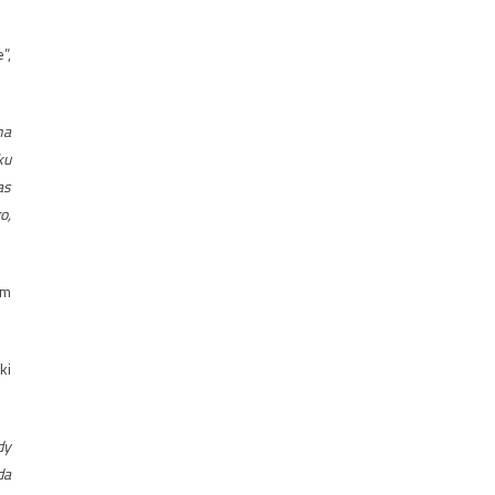
”,
na
ku
as
o,
ym
ki
dy
da