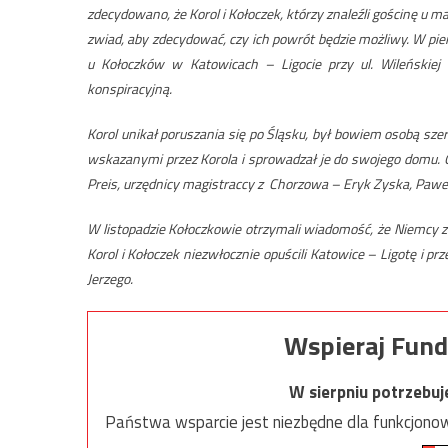
zdecydowano, że Korol i Kołoczek, którzy znaleźli gościnę u 
zwiad, aby zdecydować, czy ich powrót będzie możliwy. W pie
u Kołoczków w Katowicach – Ligocie przy ul. Wileńskiej 
konspiracyjną.
Korol unikał poruszania się po Śląsku, był bowiem osobą sz
wskazanymi przez Korola i sprowadzał je do swojego domu. Od
Preis, urzędnicy magistraccy z Chorzowa – Eryk Zyska, Paweł U
W listopadzie Kołoczkowie otrzymali wiadomość, że Niemcy z
Korol i Kołoczek niezwłocznie opuścili Katowice – Ligotę i prz
Jerzego.
Wspieraj Fund
W sierpniu potrzebu
Państwa wsparcie jest niezbędne dla funkcjonow