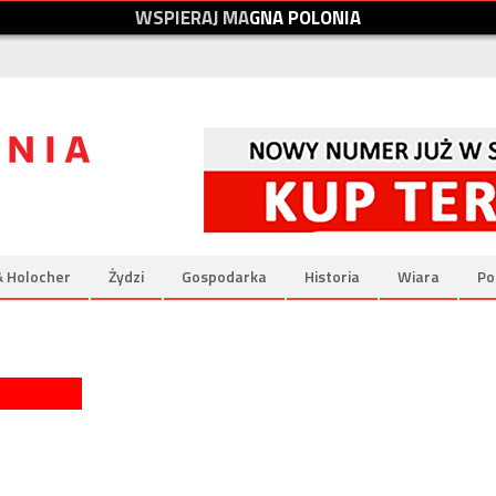
W
S
P
I
E
R
A
J
M
A
G
N
A
P
O
L
O
N
I
A
& Holocher
Żydzi
Gospodarka
Historia
Wiara
Po