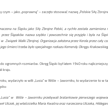
rzy czym – jako „poprawną” – zaczęto stosować nazwę „Polskie Siły Zbrojne
aczona na Śląsku jako Siły Zbrojne Polski, a rychło została zamieniona 
na przez Ślązaków nazwa szybko i powszechnie się przyjęła i była na Śląs
w Związek Walki Zbrojnej. Organizacja założona przez Korola przez cały cz
o jego śmierci trzeba było specjalnego rozkazu Komendy Okręgu Krakowskieg
 do ogromnych rozmiarów. Okręg Śląski był latem 1940 roku najliczniejsz
i kraju.
 roku, wydarzyło w willi „Lusia” w Wiśle – Jaworniku, to wydarzenie to w ta
ąsku:
li „Lusia” w Wiśle – Jaworniku przebywali bratankowie pierwszego wojewo
ł Ulczok, jej właścicielka Maria Kwaśna oraz narzeczona Ulczoka, Hildegar