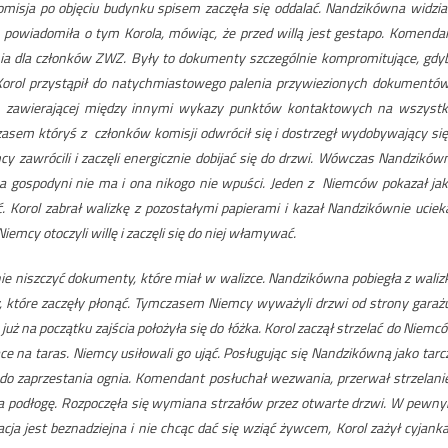
komisja po objęciu budynku spisem zaczęła się oddalać. Nandzikówna widzia
powiadomiła o tym Korola, mówiąc, że przed willą jest gestapo. Komenda
nia dla członków ZWZ. Były to dokumenty szczególnie kompromitujące, gdy
Korol przystąpił do natychmiastowego palenia przywiezionych dokumentów
e, zawierającej między innymi wykazy punktów kontaktowych na wszystk
zasem któryś z członków komisji odwrócił się i dostrzegł wydobywający się
y zawrócili i zaczęli energicznie dobijać się do drzwi. Wówczas Nandzików
, a gospodyni nie ma i ona nikogo nie wpuści. Jeden z Niemców pokazał jak
. Korol zabrał walizkę z pozostałymi papierami i kazał Nandzikównie uciek
iemcy otoczyli willę i zaczęli się do niej włamywać.
nie niszczyć dokumenty, które miał w walizce. Nandzikówna pobiegła z waliz
ery, które zaczęły płonąć. Tymczasem Niemcy wyważyli drzwi od strony garażu
i już na początku zajścia położyła się do łóżka. Korol zaczął strzelać do Niemc
ące na taras. Niemcy usiłowali go ująć. Posługując się Nandzikówną jako tarc
 do zaprzestania ognia. Komendant posłuchał wezwania, przerwał strzelanie
a podłogę. Rozpoczęła się wymiana strzałów przez otwarte drzwi. W pewn
cja jest beznadziejna i nie chcąc dać się wziąć żywcem, Korol zażył cyjankal