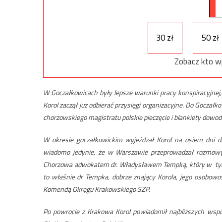
30 zł
50 zł
Zobacz kto w
W Goczałkowicach były lepsze warunki pracy konspiracyjnej, 
Korol zaczął już odbierać przysięgi organizacyjne. Do Goczałk
chorzowskiego magistratu polskie pieczęcie i blankiety dowo
W okresie goczałkowickim wyjeżdżał Korol na osiem dni d
wiadomo jedynie, że w Warszawie przeprowadzał rozmow
Chorzowa adwokatem dr. Władysławem Tempką, który w tym c
to właśnie dr Tempka, dobrze znający Korola, jego osobow
Komendą Okręgu Krakowskiego SZP.
Po powrocie z Krakowa Korol powiadomił najbliższych wsp