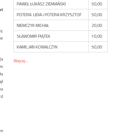
PAWEŁ ŁUKASZ ZIEMIAŃSKI
50,00
nt
POTERA LIDIA i POTERA KRZYSZTOF
50,00
NIEMCZYK MICHAŁ
20,00
y,
SŁAWOMIR PIĄTEK
10,00
ie
KAMIL JAN KOWALCZYK
50,00
(a
Więcej...
ym
ła
ął
na
rd
am