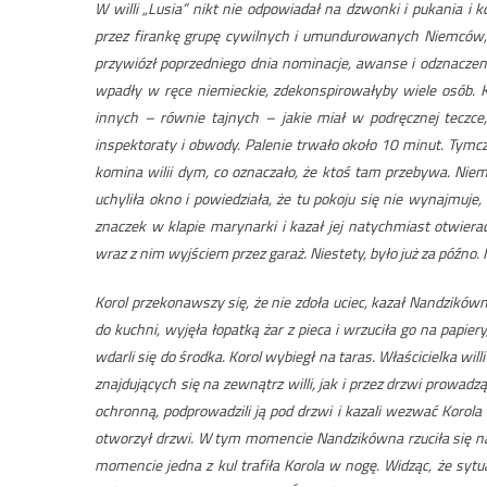
W willi „Lusia” nikt nie odpowiadał na dzwonki i pukania i 
przez firankę grupę cywilnych i umundurowanych Niemców, 
przywiózł poprzedniego dnia nominacje, awanse i odznacze
wpadły w ręce niemieckie, zdekonspirowałyby wiele osób. 
innych – równie tajnych – jakie miał w podręcznej teczc
inspektoraty i obwody. Palenie trwało około 10 minut. Tymc
komina wilii dym, co oznaczało, że ktoś tam przebywa. Niemc
uchyliła okno i powiedziała, że tu pokoju się nie wynajmuje
znaczek w klapie marynarki i kazał jej natychmiast otwierać
wraz z nim wyjściem przez garaż. Niestety, było już za późno. N
Korol przekonawszy się, że nie zdoła uciec, kazał Nandzików
do kuchni, wyjęła łopatką żar z pieca i wrzuciła go na papi
wdarli się do środka. Korol wybiegł na taras. Właścicielka will
znajdujących się na zewnątrz willi, jak i przez drzwi prowadz
ochronną, podprowadzili ją pod drzwi i kazali wezwać Korola
otworzył drzwi. W tym momencie Nandzikówna rzuciła się n
momencie jedna z kul trafiła Korola w nogę. Widząc, że sytua