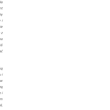
ła
nt
by
 i
ie
 z
na
iś
ać
ką
 i
ów
zą
 i
ym
i,