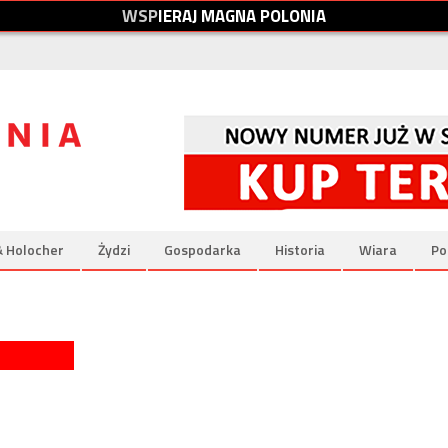
W
S
P
I
E
R
A
J
M
A
G
N
A
P
O
L
O
N
I
A
& Holocher
Żydzi
Gospodarka
Historia
Wiara
Po