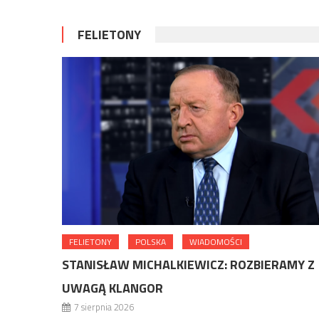
FELIETONY
FELIETONY
POLSKA
WIADOMOŚCI
STANISŁAW MICHALKIEWICZ: ROZBIERAMY Z
UWAGĄ KLANGOR
7 sierpnia 2026