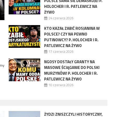
POLSCE SAMA SIE DEMASKUJE! P.
HOLOCHER I R. PATLEWICZ NA
ŻYWO
24 czerwca 2026
KTO KAZAŁ ZABIĆ ROSJANINA W
POLSCE? CZY NA PEWNO
PUTINOWCY? P. HOLOCHER I R.
PATLEWICZ NA ŻYWO
17 czerwca 2026
NGOSY DOSTAŁY GRANTY NA
amy
MASOWE ŚCIĄGANIE DO POLSKI
MURZYNÓW! P. HOLOCHER I R.
PATLEWICZ NA ŻYWO
10 czerwca 2026
ŻYDZI ZNISZCZYLI HISTORYCZNY,