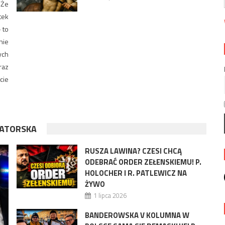
 Że
tek
 to
nie
ych
raz
cie
TATORSKA
RUSZA LAWINA? CZESI CHCĄ
ODEBRAĆ ORDER ZEŁENSKIEMU! P.
HOLOCHER I R. PATLEWICZ NA
ŻYWO
1 lipca 2026
BANDEROWSKA V KOLUMNA W