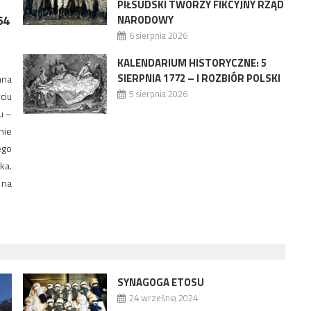
PIŁSUDSKI TWORZY FIKCYJNY RZĄD
64
NARODOWY
6 sierpnia 2026
KALENDARIUM HISTORYCZNE: 5
SIERPNIA 1772 – I ROZBIÓR POLSKI
ana
5 sierpnia 2026
ciu
u –
nie
ego
ka.
 na
SYNAGOGA ETOSU
24 września 2024