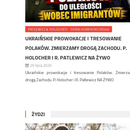
PATLEWICZ & HOLOCHER - SERIA KOMENTATORSKA
UKRAIŃSKIE PROWOKACJE I TRESOWANIE
POLAKÓW. ZMIERZAMY DROGĄ ZACHODU. P.
HOLOCHER I R. PATLEWICZ NA ŻYWO
29 lipca 2026
Ukraińskie prowokacje i tresowanie Polaków. Zmierz
drogą Zachodu. P. Holocher i R. Patlewicz NA ŻYWO
ŻYDZI