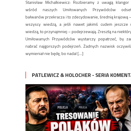
Stanisław Michalkiewicz: Rozbieramy z uwagą klangor
wśród naszych Umiłowanych Przywódców odse
bałwanów przekracza i to zdecydowanie, średnią krajową –
wszyscy wiedzą, a jeśli nawet jakimś cudem jeszcze 
wiedzą, to przynajmniej – podejrzewają. Zresztą na niektór
Umiłowanych Przywódców wystarczy popatrzeć, by za
nabrać najgorszych podejrzeń. Żadnych nazwisk oczywiś
wymieniał nie będę, bo nadal […]
PATLEWICZ & HOLOCHER - SERIA KOMEN