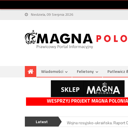
Niedziela, 09 Sierpnia 2026
Wiadomości
Felietony
Patlewicz 
WESPRZYJ PROJEKT MAGNA POLONIA
Bohater Czerwonego Krzyża oskar
Australijka cudem uniknęła porwani
Latest
Wojna rosyjsko-ukraińska. Raport 