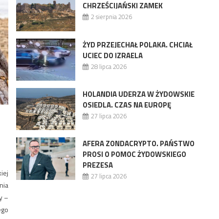
CHRZEŚCIJAŃSKI ZAMEK
2 sierpnia 2026
ŻYD PRZEJECHAŁ POLAKA. CHCIAŁ
UCIEC DO IZRAELA
28 lipca 2026
HOLANDIA UDERZA W ŻYDOWSKIE
OSIEDLA. CZAS NA EUROPĘ
27 lipca 2026
AFERA ZONDACRYPTO. PAŃSTWO
PROSI O POMOC ŻYDOWSKIEGO
PREZESA
iej
27 lipca 2026
nia
y –
ego