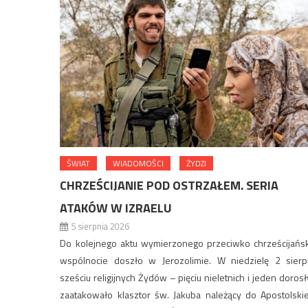
ŚWIAT
WIADOMOŚCI
ŻYDZI
CHRZEŚCIJANIE POD OSTRZAŁEM. SERIA
ATAKÓW W IZRAELU
5 sierpnia 2026
Do kolejnego aktu wymierzonego przeciwko chrześcijańsk
wspólnocie doszło w Jerozolimie. W niedzielę 2 sierp
sześciu religijnych Żydów – pięciu nieletnich i jeden dorosł
zaatakowało klasztor św. Jakuba należący do Apostolski