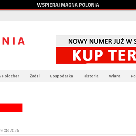
W
S
P
I
E
R
A
J
M
A
G
N
A
P
O
L
O
N
I
A
& Holocher
Żydzi
Gospodarka
Historia
Wiara
Po
żony o zabójstwo
a w Paryżu. Sceny jak z filmu „Uprowadzona”
09.08.2026