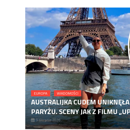
Kalendarium historyczne: 9 sierp
Wrocław: zasnęła w taksówce. Kazac
Bohater Czerwonego Krzyża oskar
Australijka cudem uniknęła porwani
EUROPA
WIADOMOŚCI
 O
AUSTRALIJKA CUDEM UNIKNĘŁ
PARYŻU. SCENY JAK Z FILMU 
9 sierpnia 2026