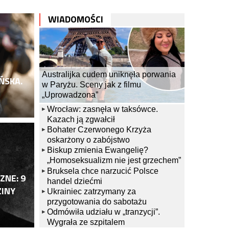
WIADOMOŚCI
Australijka cudem uniknęła porwania
ŃSKA.
w Paryżu. Sceny jak z filmu
„Uprowadzona”
Wrocław: zasnęła w taksówce.
Kazach ją zgwałcił
Bohater Czerwonego Krzyża
oskarżony o zabójstwo
Biskup zmienia Ewangelię?
„Homoseksualizm nie jest grzechem”
ŚWIAT
Bruksela chce narzucić Polsce
A W TAKSÓWCE. KAZACH JĄ
BOHA
ZNE: 9
handel dziećmi
ZINY
Ukrainiec zatrzymany za
ZABÓ
przygotowania do sabotażu
8 sierpn
Odmówiła udziału w „tranzycji”.
Wygrała ze szpitalem