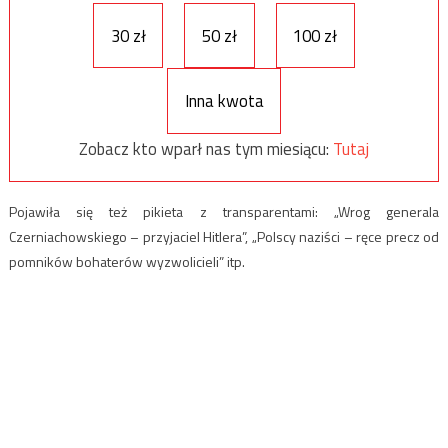
30 zł
50 zł
100 zł
Inna kwota
Zobacz kto wparł nas tym miesiącu:
Tutaj
Pojawiła się też pikieta z transparentami: „Wrog generala
Czerniachowskiego – przyjaciel Hitlera”, „Polscy naziści – ręce precz od
pomników bohaterów wyzwolicieli” itp.