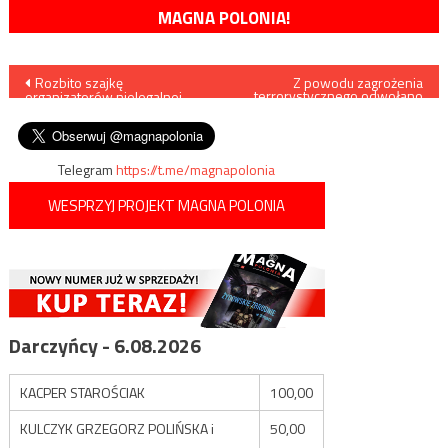
MAGNA POLONIA!
Nawigacja
Rozbito szajkę
Z powodu zagrożenia
terrorystycznego odwołano
organizatorów nielegalnej
koncert rockowy w
wpisu
migracji
Rotterdamie
Telegram
https://t.me/magnapolonia
WESPRZYJ PROJEKT MAGNA POLONIA
Darczyńcy - 6.08.2026
KACPER STAROŚCIAK
100,00
KULCZYK GRZEGORZ POLIŃSKA i
50,00