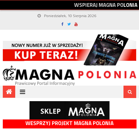
W
S
P
I
E
R
A
J
M
A
G
N
A
P
O
L
O
N
I
A
Poniedziałek, 10 Sierpnia 2026
WESPRZYJ PROJEKT MAGNA POLONIA