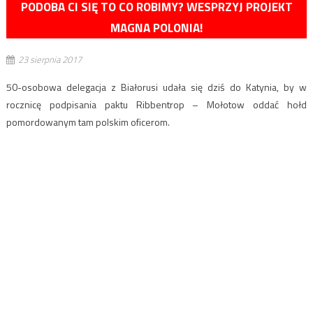
PODOBA CI SIĘ TO CO ROBIMY? WESPRZYJ PROJEKT
MAGNA POLONIA!
23 sierpnia 2017
50-osobowa delegacja z Białorusi udała się dziś do Katynia, by w
rocznicę podpisania paktu Ribbentrop – Mołotow oddać hołd
pomordowanym tam polskim oficerom.