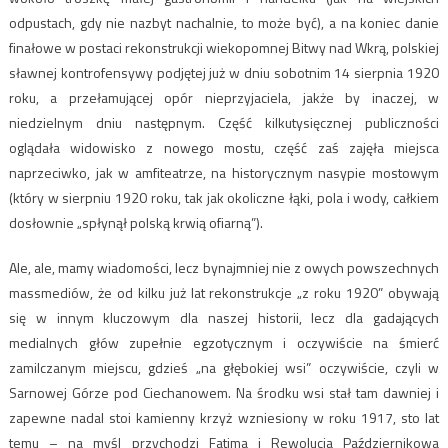
odpustach, gdy nie nazbyt nachalnie, to może być), a na koniec danie
finałowe w postaci rekonstrukcji wiekopomnej Bitwy nad Wkrą, polskiej
sławnej kontrofensywy podjętej już w dniu sobotnim 14 sierpnia 1920
roku, a przełamującej opór nieprzyjaciela, jakże by inaczej, w
niedzielnym dniu następnym. Część kilkutysięcznej publiczności
oglądała widowisko z nowego mostu, część zaś zajęła miejsca
naprzeciwko, jak w amfiteatrze, na historycznym nasypie mostowym
(który w sierpniu 1920 roku, tak jak okoliczne łąki, pola i wody, całkiem
dosłownie „spłynął polską krwią ofiarną”).
Ale, ale, mamy wiadomości, lecz bynajmniej nie z owych powszechnych
massmediów, że od kilku już lat rekonstrukcje „z roku 1920” obywają
się w innym kluczowym dla naszej historii, lecz dla gadających
medialnych głów zupełnie egzotycznym i oczywiście na śmierć
zamilczanym miejscu, gdzieś „na głębokiej wsi” oczywiście, czyli w
Sarnowej Górze pod Ciechanowem. Na środku wsi stał tam dawniej i
zapewne nadal stoi kamienny krzyż wzniesiony w roku 1917, sto lat
temu – na myśl przychodzi Fatima i Rewolucja Październikowa