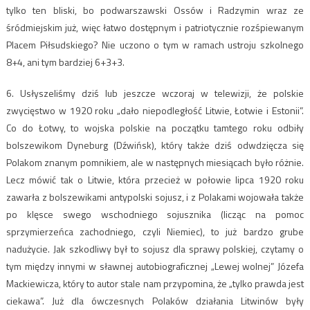
tylko ten bliski, bo podwarszawski Ossów i Radzymin wraz ze
śródmiejskim już, więc łatwo dostępnym i patriotycznie rozśpiewanym
Placem Piłsudskiego? Nie uczono o tym w ramach ustroju szkolnego
8+4, ani tym bardziej 6+3+3.
6. Usłyszeliśmy dziś lub jeszcze wczoraj w telewizji, że polskie
zwycięstwo w 1920 roku „dało niepodległość Litwie, Łotwie i Estonii”.
Co do Łotwy, to wojska polskie na początku tamtego roku odbiły
bolszewikom Dyneburg (Dźwińsk), który także dziś odwdzięcza się
Polakom znanym pomnikiem, ale w następnych miesiącach było różnie.
Lecz mówić tak o Litwie, która przecież w połowie lipca 1920 roku
zawarła z bolszewikami antypolski sojusz, i z Polakami wojowała także
po klęsce swego wschodniego sojusznika (licząc na pomoc
sprzymierzeńca zachodniego, czyli Niemiec), to już bardzo grube
nadużycie. Jak szkodliwy był to sojusz dla sprawy polskiej, czytamy o
tym między innymi w sławnej autobiograficznej „Lewej wolnej” Józefa
Mackiewicza, który to autor stale nam przypomina, że „tylko prawda jest
ciekawa”. Już dla ówczesnych Polaków działania Litwinów były