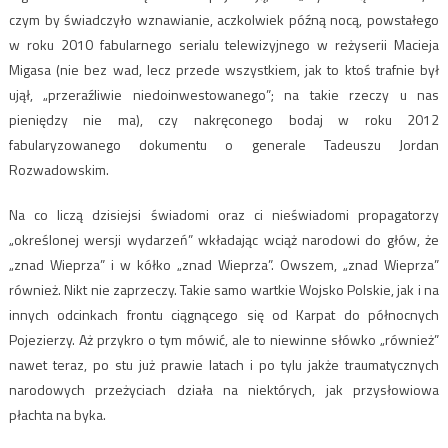
czym by świadczyło wznawianie, aczkolwiek późną nocą, powstałego
w roku 2010 fabularnego serialu telewizyjnego w reżyserii Macieja
Migasa (nie bez wad, lecz przede wszystkiem, jak to ktoś trafnie był
ujął, „przeraźliwie niedoinwestowanego”; na takie rzeczy u nas
pieniędzy nie ma), czy nakręconego bodaj w roku 2012
fabularyzowanego dokumentu o generale Tadeuszu Jordan
Rozwadowskim.
Na co liczą dzisiejsi świadomi oraz ci nieświadomi propagatorzy
„określonej wersji wydarzeń” wkładając wciąż narodowi do głów, że
„znad Wieprza” i w kółko „znad Wieprza”. Owszem, „znad Wieprza”
również. Nikt nie zaprzeczy. Takie samo wartkie Wojsko Polskie, jak i na
innych odcinkach frontu ciągnącego się od Karpat do północnych
Pojezierzy. Aż przykro o tym mówić, ale to niewinne słówko „również”
nawet teraz, po stu już prawie latach i po tylu jakże traumatycznych
narodowych przeżyciach działa na niektórych, jak przysłowiowa
płachta na byka.