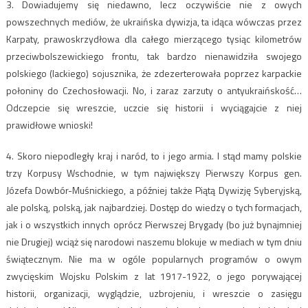
3. Dowiadujemy się niedawno, lecz oczywiście nie z owych
powszechnych mediów, że ukraińska dywizja, ta idąca wówczas przez
Karpaty, prawoskrzydłowa dla całego mierzącego tysiąc kilometrów
przeciwbolszewickiego frontu, tak bardzo nienawidziła swojego
polskiego (lackiego) sojusznika, że zdezerterowała poprzez karpackie
połoniny do Czechosłowacji. No, i zaraz zarzuty o antyukraińskość…
Odczepcie się wreszcie, uczcie się historii i wyciągajcie z niej
prawidłowe wnioski!
4. Skoro niepodległy kraj i naród, to i jego armia. I stąd mamy polskie
trzy Korpusy Wschodnie, w tym największy Pierwszy Korpus gen.
Józefa Dowbór-Muśnickiego, a później także Piątą Dywizję Syberyjską,
ale polską, polską, jak najbardziej. Dostęp do wiedzy o tych formacjach,
jak i o wszystkich innych oprócz Pierwszej Brygady (bo już bynajmniej
nie Drugiej) wciąż się narodowi naszemu blokuje w mediach w tym dniu
świątecznym. Nie ma w ogóle popularnych programów o owym
zwycięskim Wojsku Polskim z lat 1917-1922, o jego porywającej
historii, organizacji, wyglądzie, uzbrojeniu, i wreszcie o zasięgu