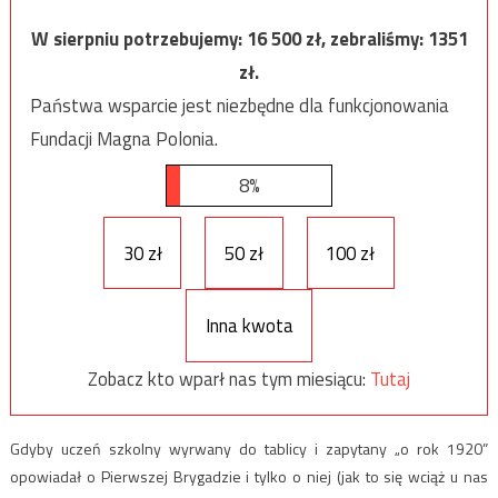
W sierpniu potrzebujemy:
16 500
zł, zebraliśmy:
1351
zł.
Państwa wsparcie jest niezbędne dla funkcjonowania
Fundacji Magna Polonia.
8%
30 zł
50 zł
100 zł
Inna kwota
Zobacz kto wparł nas tym miesiącu:
Tutaj
Gdyby uczeń szkolny wyrwany do tablicy i zapytany „o rok 1920”
opowiadał o Pierwszej Brygadzie i tylko o niej (jak to się wciąż u nas