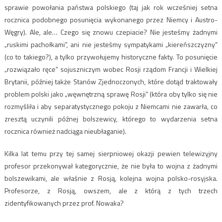
sprawie powołania państwa polskiego (taj jak rok wcześniej setna
rocznica podobnego posunięcia wykonanego przez Niemcy i Austro-
Węgry). Ale, ale… Czego się znowu czepiacie? Nie jesteśmy żadnymi
„ruskimi pachołkami”, ani nie jesteśmy sympatykami „kiereńszczyzny”
(co to takiego?), a tylko przywołujemy historyczne fakty. To posunięcie
„rozwiązało ręce” sojuszniczym wobec Rosji rządom Francji i Wielkiej
Brytanii, później także Stanów Zjednoczonych, które dotąd traktowały
problem polski jako „węwnętrzną sprawę Rosji” (która oby tylko się nie
rozmyśliła i aby separatystycznego pokoju z Niemcami nie zawarła, co
zresztą uczynili późnej bolszewicy, którego to wydarzenia setna
rocznica również nadciąga nieubłaganie).
Kilka lat temu przy tej samej sierpniowej okazji pewien telewizyjny
profesor przekonywał kategorycznie, że nie była to wojna z żadnymi
bolszewikami, ale właśnie z Rosją, kolejna wojna polsko-rosyjska.
Profesorze, z Rosją, owszem, ale z którą z tych trzech
zidentyfikowanych przez prof. Nowaka?