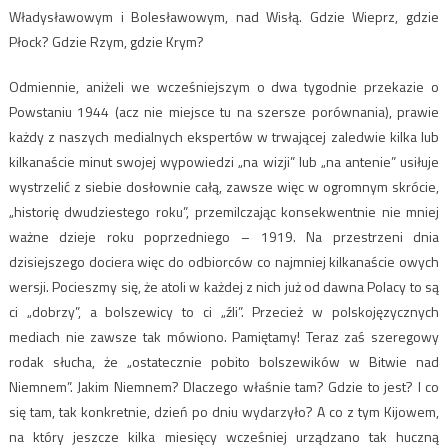
Władysławowym i Bolesławowym, nad Wisłą. Gdzie Wieprz, gdzie
Płock? Gdzie Rzym, gdzie Krym?
Odmiennie, aniżeli we wcześniejszym o dwa tygodnie przekazie o
Powstaniu 1944 (acz nie miejsce tu na szersze porównania), prawie
każdy z naszych medialnych ekspertów w trwającej zaledwie kilka lub
kilkanaście minut swojej wypowiedzi „na wizji” lub „na antenie” usiłuje
wystrzelić z siebie dosłownie całą, zawsze więc w ogromnym skrócie,
„historię dwudziestego roku”, przemilczając konsekwentnie nie mniej
ważne dzieje roku poprzedniego – 1919. Na przestrzeni dnia
dzisiejszego dociera więc do odbiorców co najmniej kilkanaście owych
wersji. Pocieszmy się, że atoli w każdej z nich już od dawna Polacy to są
ci „dobrzy”, a bolszewicy to ci „źli”. Przecież w polskojęzycznych
mediach nie zawsze tak mówiono. Pamiętamy! Teraz zaś szeregowy
rodak słucha, że „ostatecznie pobito bolszewików w Bitwie nad
Niemnem”. Jakim Niemnem? Dlaczego właśnie tam? Gdzie to jest? I co
się tam, tak konkretnie, dzień po dniu wydarzyło? A co z tym Kijowem,
na który jeszcze kilka miesięcy wcześniej urządzano tak huczną