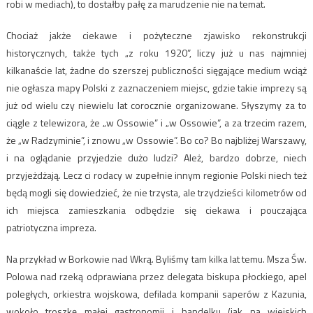
robi w mediach), to dostałby pałę za marudzenie nie na temat.
Chociaż jakże ciekawe i pożyteczne zjawisko rekonstrukcji
historycznych, także tych „z roku 1920”, liczy już u nas najmniej
kilkanaście lat, żadne do szerszej publiczności sięgające medium wciąż
nie ogłasza mapy Polski z zaznaczeniem miejsc, gdzie takie imprezy są
już od wielu czy niewielu lat corocznie organizowane. Słyszymy za to
ciągle z telewizora, że „w Ossowie” i „w Ossowie”, a za trzecim razem,
że „w Radzyminie”, i znowu „w Ossowie”. Bo co? Bo najbliżej Warszawy,
i na oglądanie przyjedzie dużo ludzi? Ależ, bardzo dobrze, niech
przyjeżdżają. Lecz ci rodacy w zupełnie innym regionie Polski niech też
będą mogli się dowiedzieć, że nie trzysta, ale trzydzieści kilometrów od
ich miejsca zamieszkania odbędzie się ciekawa i pouczająca
patriotyczna impreza.
Na przykład w Borkowie nad Wkrą. Byliśmy tam kilka lat temu. Msza Św.
Polowa nad rzeką odprawiana przez delegata biskupa płockiego, apel
poległych, orkiestra wojskowa, defilada kompanii saperów z Kazunia,
wokoło troszkę małej gastronomii i handelku (jak na wiejskich