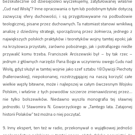
bezskutecznie od dziesięcioleci wyczekujemy, zatytułowanej właśnie
„Cud nad Wisłą”? Inne opracowania o tym lub podobnym tytule dotyczą
zazwyczaj sfery duchowości, i są przygotowywane na podbudowie
teologicznej, pisane przez duchownych. Ta natomiast stanowi wnikliwą
analizę z dziedziny strategii, sporządzoną przez żołnierza, jednego z
największych polskich praktyków i teoretyków wojny tamtej epoki; jak
na krzyżowca przystało, zarówno pobożnego, jak i potrafiącego nieźle
przywalić komu trzeba. Franciszek Arciszewski był – by tak rzec –
jednym z głównych narzędzi Pana Boga w uczynieniu owego Cudu nad
Wisłą, gdyż służył w tamtej wojnie jako szef sztabu 18 Dywizji Piechoty
(hallerowskiej), niepokonanej, rozstrzygającej na naszą korzyść całe
wielkie węzły bitewne, może i najlepszej w całym ówczesnym Wojsku
Polskim, i właśnie z tych powodów szczerze znienawidzonej przez…
nie tylko bolszewików. Niedawno wyszła monografia tej sławnej
jednostki. U Sławomira N. Goworzyckiego w „Tamtego lata. Zatajonej
historii Polaków” też można o niej poczytać.
9. Inny ekspert, ten też w radio, przekonywał o wyjątkowej jedności