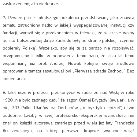
zaskoczeniem; a to niedobrze.
7. Pewien pan z młodszego pokolenia przedstawiany jako znawca
tematu, zatrudniony nadto w jakiejś wyspecjalizowanej instytucji czy
fundacji, wyraził się z przekonaniem w telewizji, że w czasie wojny
polsko-bolszewickiej „kraje Zachodu były po stronie polskiej i czynnie
popierały Polskę”. Wszelako, aby się tu za bardzo nie rozpisywać,
przypomnijmy li tylko w odpowiedzi temu panu, że kilka lat temu
wspomniany już prof. Andrzej Nowak kolejne swoje źródłowe
opracowanie tematu zatytułował był „Pierwsza zdrada Zachodu”. Bez
komentarza.
8. Jakiś uczony profesor przekonywał w radio, że nad Wisłą w roku
1920 „nie było żadnego cudu”, że zagon Ósmej Brygady Kawalerii, a w
niej 203 Pułku Ułanów na Ciechanów „to był tylko epizod”, i tym
podobnie. Czyżby w swej profesorsko-eksperckiej wzniosłości nie
znał on książki autorstwa zmarłego przed wielu już laty Franciszka
Arciszewskiego, na której pierwsze krajowe wydanie wciąż