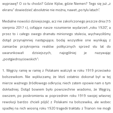
wyprawę? O co tu chodzi? Gdzie Kijów, gdzie Niemen? Tego się już „z
ekranu” dowiedzieć absolutnie nie można, nawet „po tylu latach”.
Medialne nowości dzisiejszego, acz nie zakończonego jeszcze dnia (15
sierpnia 2017 r.), cofające nasze rozumienie wydarzeń „roku 1920”, a
przez to i całego owego dramatu minionego stulecia, wychwyciliśmy
dotąd przynajmniej następujące; bodaj wszystkie one wynikają z
zamiarów przykrojenia realiów politycznych sprzed stu lat do
uwarunkowań dzisiejszych, najogólniej je nazywając
„postgiedroyciowskich”:
1. Węgrzy ramię w ramię z Polakami walczyli w roku 1919 przeciwko
bolszewikom. Nie wykluczamy, że ktoś ostatnio dokonał był w tej
mierze ważnego źródłowego odkrycia; niech zatem opowie nam o tym
dokładniej. Dotąd bowiem było powszechnie wiadomo, że Węgrzy,
owszem, po poskromieniu w poprzednim roku 1919 swojej własnej
rewolucji bardzo chcieli pójść z Polakami na bolszewika, ale wobec
spadłej na nich wiosną roku 1920 tragedii traktatu z Trianon nie mogli