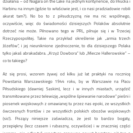
działania – od Niagara on the Lake na jednym kontynencie, do Irkucka i
Harbinu na innym (gdzie to właściwie jest, i co nasi pradziadowie robili
akurat tam?). No bo to z piłsudczyzną nie ma nic wspólnego,
oczywiście, więc do świadomości dzisiejszych Polaków absolutnie
dotrzeć nie może. Pilnowano tego w PRL, pilnuje się i w Trzeciej
Rzeczypospolitej. Takie na przykład określenie jak „armia trzech
Józefów”, i jej nieuniknione zjednoczenie, to dla dzisiejszego Polaka
tylko jakaś abrakadabra. „Krzyż Dowbora” lub „Miecze Hallerowskie” –
co to takiego?
Aż się prosi, wzorem żywej od kilku już lat praktyki na rocznicę
Powstania Warszawskiego 1944 roku, by w Warszawie na Placu
Piłsudskiego (dawniej Saskim), lecz i w innych miastach, urządzić
transmitowane przez telewizję „wspólne śpiewanie narodowe” pieśni i
piosenek wojskowych z omawianej tu przez nas epoki, ze wszystkich
ówczesnych frontów i ze wszystkich polskich obozów wojskowych
(sic!). Piszący niniejsze zaświadcza, że jest to bardzo bogaty,
przepiękny (lecz czasem i rubaszny, oczywiście) i w znaczniej części