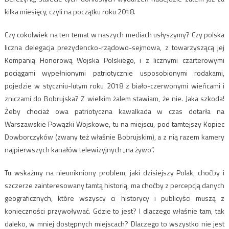
kilka miesięcy, czyli na początku roku 2018.
Czy cokolwiek na ten temat w naszych mediach usłyszymy? Czy polska
liczna delegacja prezydencko-rządowo-sejmowa, z towarzyszącą jej
Kompanią Honorową Wojska Polskiego, i z licznymi czarterowymi
pociągami wypełnionymi patriotycznie usposobionymi rodakami,
pojedzie w styczniu-lutym roku 2018 z biało-czerwonymi wieńcami i
zniczami do Bobrujska? Z wielkim żalem stawiam, że nie. Jaka szkoda!
Żeby chociaż owa patriotyczna kawalkada w czas dotarła na
Warszawskie Powązki Wojskowe, tu na miejscu, pod tamtejszy Kopiec
Dowborczyków (zwany też właśnie Bobrujskim), a z nią razem kamery
najpierwszych kanałów telewizyjnych „na żywo”.
Tu wskażmy na nieunikniony problem, jaki dzisiejszy Polak, choćby i
szczerze zainteresowany tamtą historią, ma choćby z percepcją danych
geograficznych, które wszyscy ci historycy i publicyści muszą z
konieczności przywoływać. Gdzie to jest? I dlaczego właśnie tam, tak
daleko, w mniej dostępnych miejscach? Dlaczego to wszystko nie jest