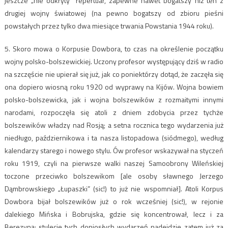
jeszcze „nie odkryty” repertuar, zapewne nawet bogatszy niż ten z
drugiej wojny światowej (na pewno bogatszy od zbioru pieśni
powstałych przez tylko dwa miesiące trwania Powstania 1944 roku).
5. Skoro mowa o Korpusie Dowbora, to czas na określenie początku
wojny polsko-bolszewickiej. Uczony profesor występujący dziś w radio
na szczęście nie upierał się już, jak co poniektórzy dotąd, że zaczęła się
ona dopiero wiosną roku 1920 od wyprawy na Kijów. Wojna bowiem
polsko-bolszewicka, jak i wojna bolszewików z rozmaitymi innymi
narodami, rozpoczęła się atoli z dniem zdobycia przez tychże
bolszewików władzy nad Rosją; a setna rocznica tego wydarzenia już
niedługo, październikowa i ta nasza listopadowa (siódmego), według
kalendarzy starego i nowego stylu. Ów profesor wskazywał na styczeń
roku 1919, czyli na pierwsze walki naszej Samoobrony Wileńskiej
toczone przeciwko bolszewikom [ale osoby sławnego Jerzego
Dąmbrowskiego „Łupaszki” (sic!) to już nie wspomniał]. Atoli Korpus
Dowbora bijał bolszewików już o rok wcześniej (sic!), w rejonie
dalekiego Mińska i Bobrujska, gdzie się koncentrował, lecz i za
Berezyną; stulecie tych doniosłych wydarzeń nadejdzie zatem już za