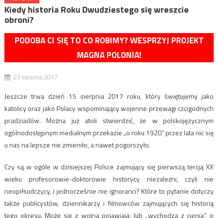
Kiedy historia Roku Dwudziestego się wreszcie
obroni?
PODOBA CI SIĘ TO CO ROBIMY? WESPRZYJ PROJEKT
MAGNA POLONIA!
23 sierpnia 2017
Jeszcze trwa dzień 15 sierpnia 2017 roku, który świętujemy jako
katolicy oraz jako Polacy wspominający wojenne przewagi czcigodnych
pradziadów. Można już atoli stwierdzić, że w polskojęzycznym
ogólnodostępnym medialnym przekazie „o roku 1920” przez lata nic się
u nas na lepsze nie zmieniło, a nawet pogorszyło.
Czy są w ogóle w dzisiejszej Polsce zajmujący się pierwszą tercją XX
wieku profesorowie-doktorowie historycy niezależni, czyli nie
neopiłsudczycy, i jednocześnie nie ignoranci? Które to pytanie dotyczy
także publicystów, dziennikarzy i filmowców zajmujących się historią
tego okresu. Może się z wolna pojawiają, lub „wychodzą z cienia”, o