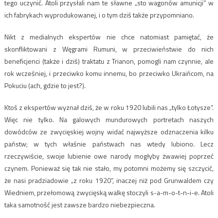
tego uczynić. Atoli przysłali nam te sławne „sto wagonów amunicji” w
ich fabrykach wyprodukowanej, i o tym dziś także przypomniano.
Nikt z medialnych ekspertów nie chce natomiast pamiętać, że
skonfliktowani z Węgrami Rumuni, w przeciwieństwie do nich
beneficjenci (także i dziś) traktatu z Trianon, pomogli nam czynnie, ale
rok wcześniej, i przeciwko komu innemu, bo przeciwko Ukraińcom, na
Pokuciu (ach, gdzie to jest?).
Ktoś z ekspertów wyznał dziś, że w roku 1920 lubili nas „tylko Łotysze”.
Więc nie tylko. Na galowych mundurowych portretach naszych
dowódców ze zwycięskiej wojny widać najwyższe odznaczenia kilku
państw; w tych właśnie państwach nas wtedy lubiono. Lecz
rzeczywiście, swoje lubienie owe narody mogłyby żwawiej poprzeć
czynem. Ponieważ się tak nie stało, my potomni możemy się szczycić,
że nasi pradziadowie „z roku 1920”, inaczej niż pod Grunwaldem czy
Wiedniem, przełomową zwycięską walkę stoczyli s-a-m-o-t-n-i-e. Atoli
taka samotność jest zawsze bardzo niebezpieczna.