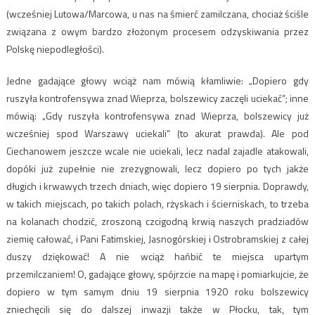
(wcześniej Lutowa/Marcowa, u nas na śmierć zamilczana, chociaż ściśle
związana z owym bardzo złożonym procesem odzyskiwania przez
Polskę niepodległości).
Jedne gadające głowy wciąż nam mówią kłamliwie: „Dopiero gdy
ruszyła kontrofensywa znad Wieprza, bolszewicy zaczęli uciekać”; inne
mówią: „Gdy ruszyła kontrofensywa znad Wieprza, bolszewicy już
wcześniej spod Warszawy uciekali” (to akurat prawda). Ale pod
Ciechanowem jeszcze wcale nie uciekali, lecz nadal zajadle atakowali,
dopóki już zupełnie nie zrezygnowali, lecz dopiero po tych jakże
długich i krwawych trzech dniach, więc dopiero 19 sierpnia. Doprawdy,
w takich miejscach, po takich polach, rżyskach i ścierniskach, to trzeba
na kolanach chodzić, zroszoną czcigodną krwią naszych pradziadów
ziemię całować, i Pani Fatimskiej, Jasnogórskiej i Ostrobramskiej z całej
duszy dziękować! A nie wciąż hańbić te miejsca upartym
przemilczaniem! O, gadające głowy, spójrzcie na mapę i pomiarkujcie, że
dopiero w tym samym dniu 19 sierpnia 1920 roku bolszewicy
zniechęcili się do dalszej inwazji także w Płocku, tak, tym