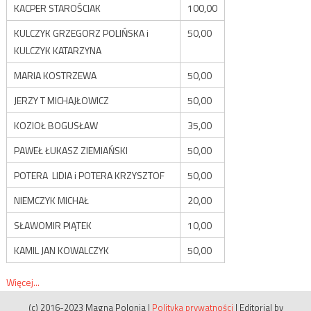
KACPER STAROŚCIAK
100,00
KULCZYK GRZEGORZ POLIŃSKA i
50,00
KULCZYK KATARZYNA
MARIA KOSTRZEWA
50,00
JERZY T MICHAJŁOWICZ
50,00
KOZIOŁ BOGUSŁAW
35,00
PAWEŁ ŁUKASZ ZIEMIAŃSKI
50,00
POTERA LIDIA i POTERA KRZYSZTOF
50,00
NIEMCZYK MICHAŁ
20,00
SŁAWOMIR PIĄTEK
10,00
KAMIL JAN KOWALCZYK
50,00
Więcej...
(c) 2016-2023 Magna Polonia
|
Polityka prywatności
|
Editorial by