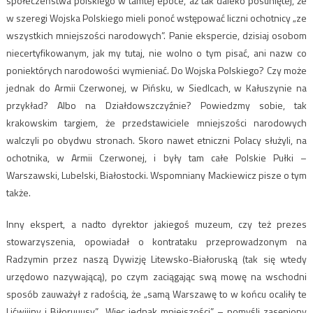
społeczeństwa polskiego w tamtej epoce, aż tak daleko posuniętej, że
w szeregi Wojska Polskiego mieli ponoć wstępować liczni ochotnicy „ze
wszystkich mniejszości narodowych”. Panie ekspercie, dzisiaj osobom
niecertyfikowanym, jak my tutaj, nie wolno o tym pisać, ani nazw co
poniektórych narodowości wymieniać. Do Wojska Polskiego? Czy może
jednak do Armii Czerwonej, w Pińsku, w Siedlcach, w Kałuszynie na
przykład? Albo na Działdowszczyźnie? Powiedzmy sobie, tak
krakowskim targiem, że przedstawiciele mniejszości narodowych
walczyli po obydwu stronach. Skoro nawet etniczni Polacy służyli, na
ochotnika, w Armii Czerwonej, i były tam całe Polskie Pułki –
Warszawski, Lubelski, Białostocki. Wspomniany Mackiewicz pisze o tym
także.
Inny ekspert, a nadto dyrektor jakiegoś muzeum, czy też prezes
stowarzyszenia, opowiadał o kontrataku przeprowadzonym na
Radzymin przez naszą Dywizję Litewsko-Białoruską (tak się wtedy
urzędowo nazywającą), po czym zaciągając swą mowę na wschodni
sposób zauważył z radością, że „samą Warszawę to w końcu ocaliły te
Lićwiiiny i Biłoruuusy”. „Więc jednak mniejszości” – pomyśli zasępiony