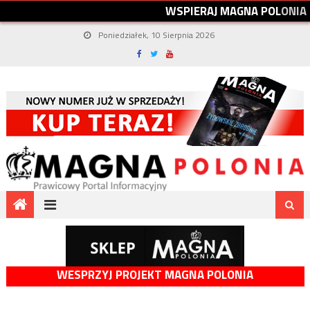
W
S
P
I
E
R
A
J
M
A
G
N
A
P
O
L
O
N
I
A
Poniedziałek, 10 Sierpnia 2026
WESPRZYJ PROJEKT MAGNA POLONIA