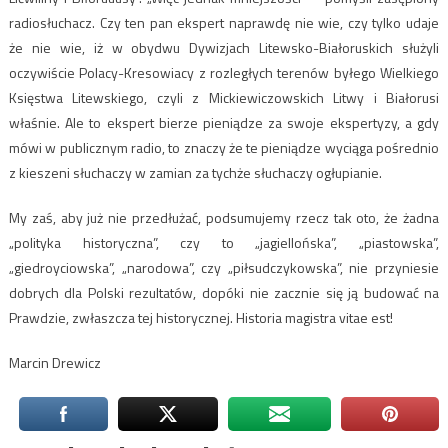
radiosłuchacz. Czy ten pan ekspert naprawdę nie wie, czy tylko udaje
że nie wie, iż w obydwu Dywizjach Litewsko-Białoruskich służyli
oczywiście Polacy-Kresowiacy z rozległych terenów byłego Wielkiego
Księstwa Litewskiego, czyli z Mickiewiczowskich Litwy i Białorusi
właśnie. Ale to ekspert bierze pieniądze za swoje ekspertyzy, a gdy
mówi w publicznym radio, to znaczy że te pieniądze wyciąga pośrednio
z kieszeni słuchaczy w zamian za tychże słuchaczy ogłupianie.
My zaś, aby już nie przedłużać, podsumujemy rzecz tak oto, że żadna
„polityka historyczna”, czy to „jagiellońska”, „piastowska”,
„giedroyciowska”, „narodowa”, czy „piłsudczykowska”, nie przyniesie
dobrych dla Polski rezultatów, dopóki nie zacznie się ją budować na
Prawdzie, zwłaszcza tej historycznej. Historia magistra vitae est!
Marcin Drewicz