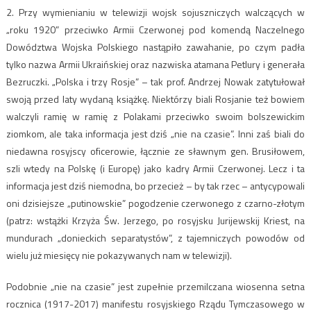
2. Przy wymienianiu w telewizji wojsk sojuszniczych walczących w
„roku 1920” przeciwko Armii Czerwonej pod komendą Naczelnego
Dowództwa Wojska Polskiego nastąpiło zawahanie, po czym padła
tylko nazwa Armii Ukraińskiej oraz nazwiska atamana Petlury i generała
Bezruczki. „Polska i trzy Rosje” – tak prof. Andrzej Nowak zatytułował
swoją przed laty wydaną książkę. Niektórzy biali Rosjanie też bowiem
walczyli ramię w ramię z Polakami przeciwko swoim bolszewickim
ziomkom, ale taka informacja jest dziś „nie na czasie”. Inni zaś biali do
niedawna rosyjscy oficerowie, łącznie ze sławnym gen. Brusiłowem,
szli wtedy na Polskę (i Europę) jako kadry Armii Czerwonej. Lecz i ta
informacja jest dziś niemodna, bo przecież – by tak rzec – antycypowali
oni dzisiejsze „putinowskie” pogodzenie czerwonego z czarno-złotym
(patrz: wstążki Krzyża Św. Jerzego, po rosyjsku Jurijewskij Kriest, na
mundurach „donieckich separatystów”, z tajemniczych powodów od
wielu już miesięcy nie pokazywanych nam w telewizji).
Podobnie „nie na czasie” jest zupełnie przemilczana wiosenna setna
rocznica (1917-2017) manifestu rosyjskiego Rządu Tymczasowego w