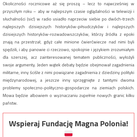
Okoliczności rocznicowe aż się proszą – lecz to najwcześniej w
przyszłym roku – aby w najlepszym czasie oglądalności w telewizji i
słuchalności (sic!) w radio usiadło naprzeciw siebie po dwóch-trzech
najlepszych dzisiejszych historyków-piłsudczyków i najlepszych
dzisiejszych historyków-rozwadowszczyków, którzy źródła z epoki
znają na przestrzał, gdyż całe minione ćwierćwiecze nad nimi byli
spędzili, i aby panowie ci rzeczowo, spokojnie i językiem zrozumiałym
dla szerszej, acz zainteresowanej tematem publiczności, wyłożyli
swoje argumenty. Jeden wątek debaty będzie obejmował zagadnienia
militarne, inny ściśle z nimi powiązane zagadnienia z dziedziny polityki
międzynarodowej, a jeszcze inny sprzęgnięte z tamtymi dwoma
problemy społeczno-polityczno-gospodarcze na ziemiach polskich.
Mowa będzie albowiem o wyznaczaniu zupełnie nowych granic kilku
państw.
Wspieraj Fundację Magna Polonia!