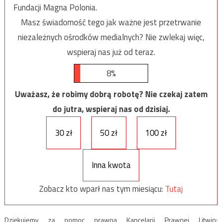
Fundacji Magna Polonia.
Masz świadomość tego jak ważne jest przetrwanie
niezależnych ośrodków medialnych? Nie zwlekaj więc,
wspieraj nas już od teraz.
8%
Uważasz, że robimy dobrą robotę? Nie czekaj zatem
do jutra, wspieraj nas od dzisiaj.
30 zł
50 zł
100 zł
Inna kwota
Zobacz kto wparł nas tym miesiącu:
Tutaj
Dziękujemy za pomoc prawną Kancelarii Prawnej Litwin: