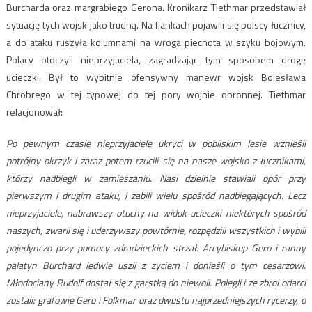
Burcharda oraz margrabiego Gerona. Kronikarz Tiethmar przedstawiał
sytuację tych wojsk jako trudną. Na flankach pojawili się polscy łucznicy,
a do ataku ruszyła kolumnami na wroga piechota w szyku bojowym.
Polacy otoczyli nieprzyjaciela, zagradzając tym sposobem drogę
ucieczki. Był to wybitnie ofensywny manewr wojsk Bolesława
Chrobrego w tej typowej do tej pory wojnie obronnej. Tiethmar
relacjonował:
Po pewnym czasie nieprzyjaciele ukryci w pobliskim lesie wznieśli
potrójny okrzyk i zaraz potem rzucili się na nasze wojsko z łucznikami,
którzy nadbiegli w zamieszaniu. Nasi dzielnie stawiali opór przy
pierwszym i drugim ataku, i zabili wielu spośród nadbiegających. Lecz
nieprzyjaciele, nabrawszy otuchy na widok ucieczki niektórych spośród
naszych, zwarli się i uderzywszy powtórnie, rozpędzili wszystkich i wybili
pojedynczo przy pomocy zdradzieckich strzał. Arcybiskup Gero i ranny
palatyn Burchard ledwie uszli z życiem i donieśli o tym cesarzowi.
Młodociany Rudolf dostał się z garstką do niewoli. Polegli i ze zbroi odarci
zostali: grafowie Gero i Folkmar oraz dwustu najprzedniejszych rycerzy, o