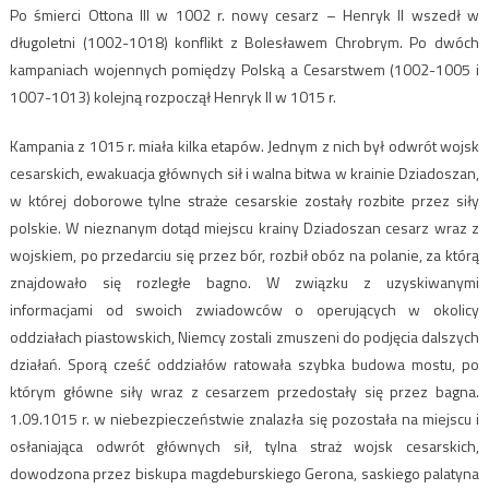
Po śmierci Ottona III w 1002 r. nowy cesarz – Henryk II wszedł w
długoletni (1002-1018) konflikt z Bolesławem Chrobrym. Po dwóch
kampaniach wojennych pomiędzy Polską a Cesarstwem (1002-1005 i
1007-1013) kolejną rozpoczął Henryk II w 1015 r.
Kampania z 1015 r. miała kilka etapów. Jednym z nich był odwrót wojsk
cesarskich, ewakuacja głównych sił i walna bitwa w krainie Dziadoszan,
w której doborowe tylne straże cesarskie zostały rozbite przez siły
polskie. W nieznanym dotąd miejscu krainy Dziadoszan cesarz wraz z
wojskiem, po przedarciu się przez bór, rozbił obóz na polanie, za którą
znajdowało się rozległe bagno. W związku z uzyskiwanymi
informacjami od swoich zwiadowców o operujących w okolicy
oddziałach piastowskich, Niemcy zostali zmuszeni do podjęcia dalszych
działań. Sporą cześć oddziałów ratowała szybka budowa mostu, po
którym główne siły wraz z cesarzem przedostały się przez bagna.
1.09.1015 r. w niebezpieczeństwie znalazła się pozostała na miejscu i
osłaniająca odwrót głównych sił, tylna straż wojsk cesarskich,
dowodzona przez biskupa magdeburskiego Gerona, saskiego palatyna