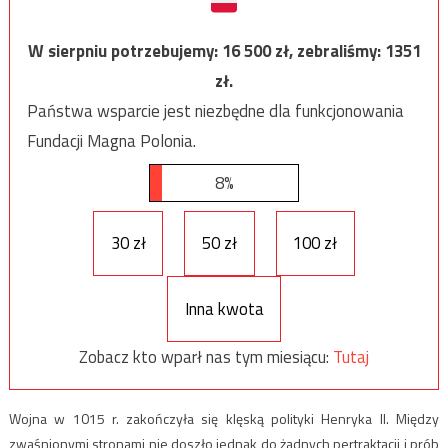
W sierpniu potrzebujemy:
16 500
zł, zebraliśmy:
1351
zł.
Państwa wsparcie jest niezbędne dla funkcjonowania
Fundacji Magna Polonia.
8%
30 zł
50 zł
100 zł
Inna kwota
Zobacz kto wparł nas tym miesiącu:
Tutaj
Wojna w 1015 r. zakończyła się klęską polityki Henryka II. Między
zwaśnionymi stronami nie doszło jednak do żadnych pertraktacji i prób