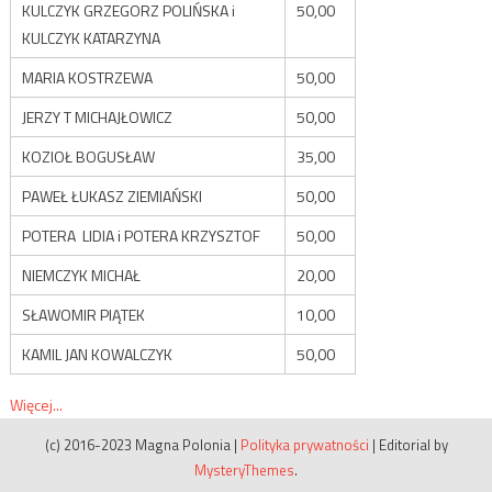
KULCZYK GRZEGORZ POLIŃSKA i
50,00
KULCZYK KATARZYNA
MARIA KOSTRZEWA
50,00
JERZY T MICHAJŁOWICZ
50,00
KOZIOŁ BOGUSŁAW
35,00
PAWEŁ ŁUKASZ ZIEMIAŃSKI
50,00
POTERA LIDIA i POTERA KRZYSZTOF
50,00
NIEMCZYK MICHAŁ
20,00
SŁAWOMIR PIĄTEK
10,00
KAMIL JAN KOWALCZYK
50,00
Więcej...
(c) 2016-2023 Magna Polonia
|
Polityka prywatności
|
Editorial by
MysteryThemes
.