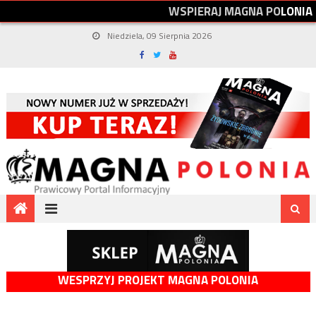
W
S
P
I
E
R
A
J
M
A
G
N
A
P
O
L
O
N
I
A
Niedziela, 09 Sierpnia 2026
WESPRZYJ PROJEKT MAGNA POLONIA