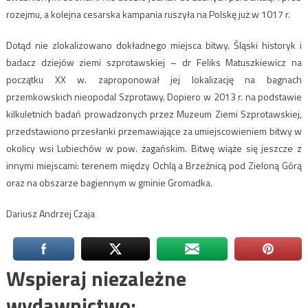
rozejmu, a kolejna cesarska kampania ruszyła na Polskę już w 1017 r.
Dotąd nie zlokalizowano dokładnego miejsca bitwy. Śląski historyk i
badacz dziejów ziemi szprotawskiej – dr Feliks Matuszkiewicz na
początku XX w. zaproponował jej lokalizację na bagnach
przemkowskich nieopodal Szprotawy. Dopiero w 2013 r. na podstawie
kilkuletnich badań prowadzonych przez Muzeum Ziemi Szprotawskiej,
przedstawiono przesłanki przemawiające za umiejscowieniem bitwy w
okolicy wsi Lubiechów w pow. żagańskim. Bitwę wiąże się jeszcze z
innymi miejscami: terenem między Ochlą a Brzeźnicą pod Zieloną Górą
oraz na obszarze bagiennym w gminie Gromadka.
Dariusz Andrzej Czaja
Wspieraj niezależne
wydawnictwo: