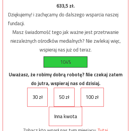
633,5
zł.
Dziękujemy! i zachęcamy do dalszego wsparcia naszej
fundacji.
Masz świadomość tego jak ważne jest przetrwanie
niezależnych ośrodków medialnych? Nie zwlekaj więc,
wspieraj nas już od teraz.
104%
Uważasz, że robimy dobrą robotę? Nie czekaj zatem
do jutra, wspieraj nas od dzisiaj.
30 zł
50 zł
100 zł
Inna kwota
Zobacz kto wparł nas tym miesiącu:
Tutaj