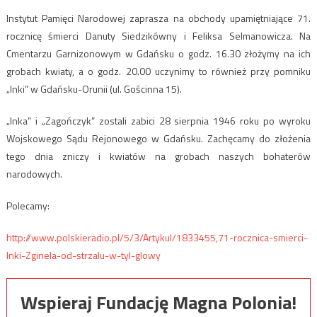
Instytut Pamięci Narodowej zaprasza na obchody upamiętniające 71.
rocznicę śmierci Danuty Siedzikówny i Feliksa Selmanowicza. Na
Cmentarzu Garnizonowym w Gdańsku o godz. 16.30 złożymy na ich
grobach kwiaty, a o godz. 20.00 uczynimy to również przy pomniku
„Inki” w Gdańsku-Orunii (ul. Gościnna 15).
„Inka” i „Zagończyk” zostali zabici 28 sierpnia 1946 roku po wyroku
Wojskowego Sądu Rejonowego w Gdańsku. Zachęcamy do złożenia
tego dnia zniczy i kwiatów na grobach naszych bohaterów
narodowych.
Polecamy:
http://www.polskieradio.pl/5/3/Artykul/1833455,71-rocznica-smierci-
Inki-Zginela-od-strzalu-w-tyl-glowy
Wspieraj Fundację Magna Polonia!