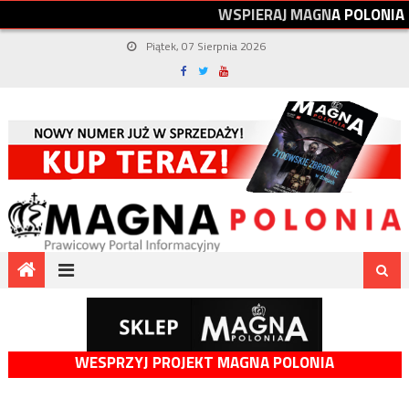
W
S
P
I
E
R
A
J
M
A
G
N
A
P
O
L
O
N
I
A
Piątek, 07 Sierpnia 2026
WESPRZYJ PROJEKT MAGNA POLONIA