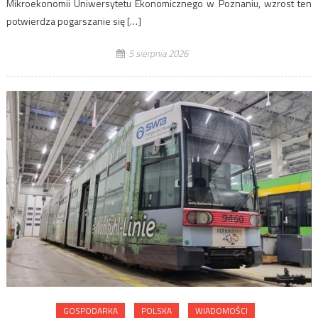
Mikroekonomii Uniwersytetu Ekonomicznego w Poznaniu, wzrost ten
potwierdza pogarszanie się […]
5 sierpnia 2026
GOSPODARKA
POLSKA
WIADOMOŚCI