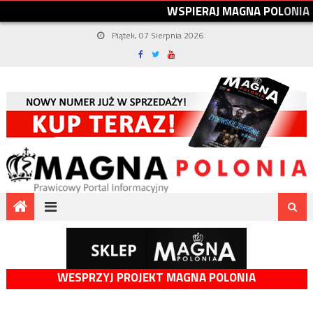
W
S
P
I
E
R
A
J
M
A
G
N
A
P
O
L
O
N
I
A
Piątek, 07 Sierpnia 2026
WESPRZYJ PROJEKT MAGNA POLONIA