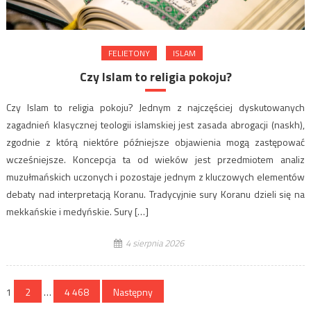
FELIETONY
ISLAM
Czy Islam to religia pokoju?
Czy Islam to religia pokoju? Jednym z najczęściej dyskutowanych
zagadnień klasycznej teologii islamskiej jest zasada abrogacji (naskh),
zgodnie z którą niektóre późniejsze objawienia mogą zastępować
wcześniejsze. Koncepcja ta od wieków jest przedmiotem analiz
muzułmańskich uczonych i pozostaje jednym z kluczowych elementów
debaty nad interpretacją Koranu. Tradycyjnie sury Koranu dzieli się na
mekkańskie i medyńskie. Sury […]
4 sierpnia 2026
Stronicowanie
1
2
…
4 468
Następny