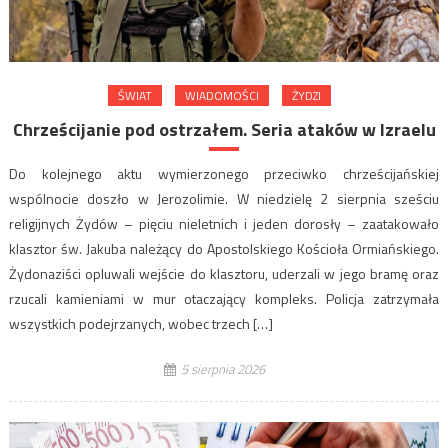
ŚWIAT
WIADOMOŚCI
ŻYDZI
Chrześcijanie pod ostrzałem. Seria ataków w Izraelu
Do kolejnego aktu wymierzonego przeciwko chrześcijańskiej
wspólnocie doszło w Jerozolimie. W niedzielę 2 sierpnia sześciu
religijnych Żydów – pięciu nieletnich i jeden dorosły – zaatakowało
klasztor św. Jakuba należący do Apostolskiego Kościoła Ormiańskiego.
Żydonaziści opluwali wejście do klasztoru, uderzali w jego bramę oraz
rzucali kamieniami w mur otaczający kompleks. Policja zatrzymała
wszystkich podejrzanych, wobec trzech […]
5 sierpnia 2026