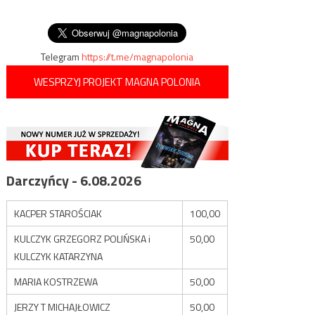
wpisów
Telegram
https://t.me/magnapolonia
WESPRZYJ PROJEKT MAGNA POLONIA
Darczyńcy - 6.08.2026
KACPER STAROŚCIAK
100,00
KULCZYK GRZEGORZ POLIŃSKA i
50,00
KULCZYK KATARZYNA
MARIA KOSTRZEWA
50,00
JERZY T MICHAJŁOWICZ
50,00