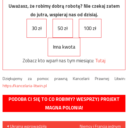
Uważasz, że robimy dobrą robotę? Nie czekaj zatem
do jutra, wspieraj nas od dzisiaj.
30 zł
50 zł
100 zł
Inna kwota
Zobacz kto wparł nas tym miesiącu:
Tutaj
Dziękujemy za pomoc prawną Kancelarii Prawnej Litwin:
https://kancelaria-litwin.pl
PODOBA CI SIĘ TO CO ROBIMY? WESPRZYJ PROJEKT
MAGNA POLONIA!
Nawigacja
Ukraina wprowadziła
Niemcy i Francja jednym