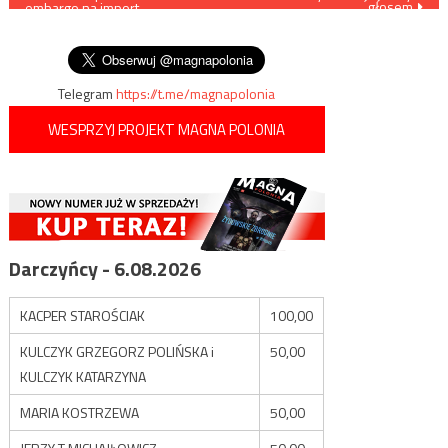
głosem
embargo na import
wpisu
wieprzowiny z Mazowsza i
Lubelszczyzny
Telegram
https://t.me/magnapolonia
WESPRZYJ PROJEKT MAGNA POLONIA
Darczyńcy - 6.08.2026
KACPER STAROŚCIAK
100,00
KULCZYK GRZEGORZ POLIŃSKA i
50,00
KULCZYK KATARZYNA
MARIA KOSTRZEWA
50,00