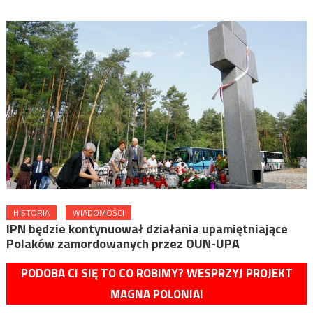
HISTORIA
WIADOMOŚCI
IPN będzie kontynuował działania upamiętniające
Polaków zamordowanych przez OUN-UPA
PODOBA CI SIĘ TO CO ROBIMY? WESPRZYJ PROJEKT
MAGNA POLONIA!