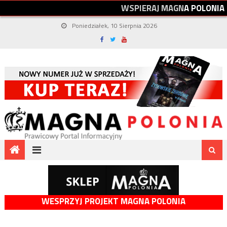
W
S
P
I
E
R
A
J
M
A
G
N
A
P
O
L
O
N
I
A
Poniedziałek, 10 Sierpnia 2026
WESPRZYJ PROJEKT MAGNA POLONIA