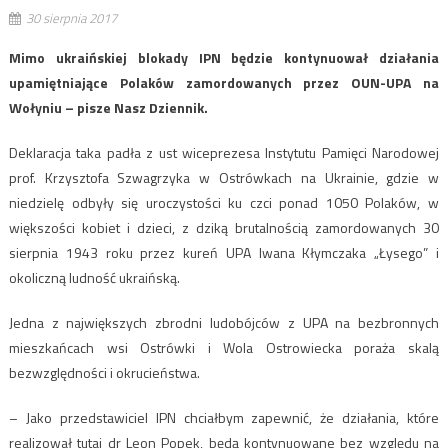
30 sierpnia 2017
Mimo ukraińskiej blokady IPN będzie kontynuował działania
upamiętniające Polaków zamordowanych przez OUN-UPA na
Wołyniu – pisze Nasz Dziennik.
Deklaracja taka padła z ust wiceprezesa Instytutu Pamięci Narodowej
prof. Krzysztofa Szwagrzyka w Ostrówkach na Ukrainie, gdzie w
niedzielę odbyły się uroczystości ku czci ponad 1050 Polaków, w
większości kobiet i dzieci, z dziką brutalnością zamordowanych 30
sierpnia 1943 roku przez kureń UPA Iwana Kłymczaka „Łysego” i
okoliczną ludność ukraińską.
Jedna z największych zbrodni ludobójców z UPA na bezbronnych
mieszkańcach wsi Ostrówki i Wola Ostrowiecka poraża skalą
bezwzględności i okrucieństwa.
– Jako przedstawiciel IPN chciałbym zapewnić, że działania, które
realizował tutaj dr Leon Popek, będą kontynuowane bez względu na