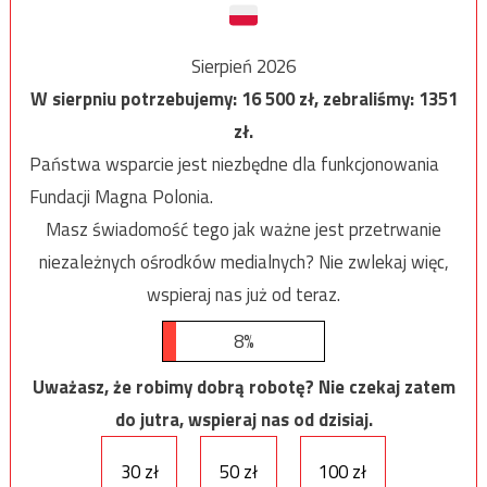
Sierpień 2026
W sierpniu potrzebujemy:
16 500
zł, zebraliśmy:
1351
zł.
Państwa wsparcie jest niezbędne dla funkcjonowania
Fundacji Magna Polonia.
Masz świadomość tego jak ważne jest przetrwanie
niezależnych ośrodków medialnych? Nie zwlekaj więc,
wspieraj nas już od teraz.
8%
Uważasz, że robimy dobrą robotę? Nie czekaj zatem
do jutra, wspieraj nas od dzisiaj.
30 zł
50 zł
100 zł