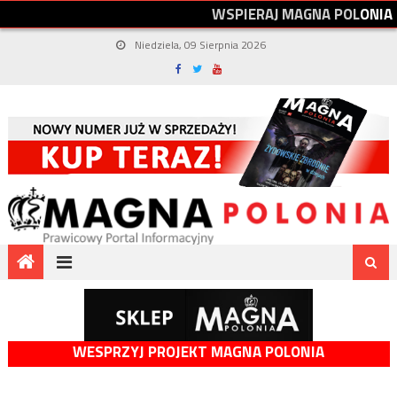
W
S
P
I
E
R
A
J
M
A
G
N
A
P
O
L
O
N
I
A
Niedziela, 09 Sierpnia 2026
WESPRZYJ PROJEKT MAGNA POLONIA