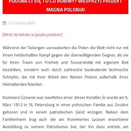
PODOBA CI SIĘ TO CO ROBIMY? WESPRZYJ PROJEKT
MAGNA POLONIA!
13 czerwca 2020
[Wróć do tekstu w języku polskim]
Während der Teilungen verzauberten die Polen die Welt nicht nur mit
ihrem heldenhaften Kampf gegen die überwältigenden Gegner, als sie
für ihren Traum von Freiheit und Souveränität mit eigenem Blut
bezahlten, sondern auch durch zahlreiche bedeutende technische
Schöpfer, die mit ihrer Arbeit den Namen Polens außerhalb ihres
Heimatlandes feierten.
Kazimierz Gzowski war zweifellos einer dieser Künstler. Er wurde am 5.
März 1813 in St. Petersburg in einer polnischen Familie aus Grodno
geboren und in einem patriotischen Geist erzogen. Neben dem
Familienheim trug auch die am Krzemieniec Lyceum erworbene
Ausbildung zu seinem Patriotismus bei, der ihn dazu antrieb, am