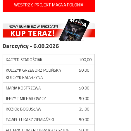
WESPRZYJ PROJEKT MAGNA POLONIA
Darczyńcy - 6.08.2026
KACPER STAROŚCIAK
100,00
KULCZYK GRZEGORZ POLIŃSKA i
50,00
KULCZYK KATARZYNA
MARIA KOSTRZEWA
50,00
JERZY T MICHAJŁOWICZ
50,00
KOZIOŁ BOGUSŁAW
35,00
PAWEŁ ŁUKASZ ZIEMIAŃSKI
50,00
POTERA LIDIA i POTERA KRZYSZTOF
50,00