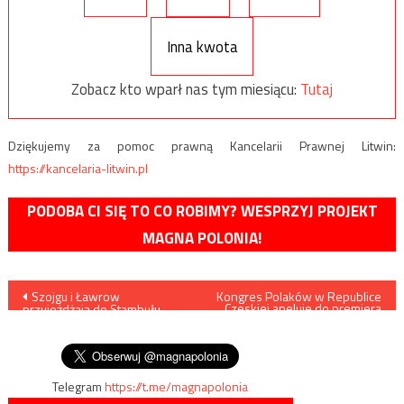
Inna kwota
Zobacz kto wparł nas tym miesiącu:
Tutaj
Dziękujemy za pomoc prawną Kancelarii Prawnej Litwin:
https://kancelaria-litwin.pl
PODOBA CI SIĘ TO CO ROBIMY? WESPRZYJ PROJEKT
MAGNA POLONIA!
Nawigacja
Szojgu i Ławrow
Kongres Polaków w Republice
Czeskiej apeluje do premiera
przyjeżdżają do Stambułu
Czech o otwarcie granicy na
wpisu
rozmawiać o zawieszeniu
Zaolziu
broni w Libii
Telegram
https://t.me/magnapolonia