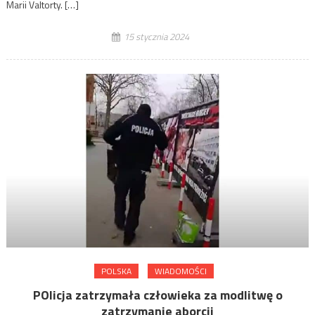
Marii Valtorty. […]
15 stycznia 2024
POLSKA
WIADOMOŚCI
POlicja zatrzymała człowieka za modlitwę o
zatrzymanie aborcji