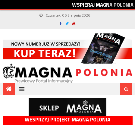
W
S
P
I
E
R
A
J
M
A
G
N
A
P
O
L
O
N
I
A
Czwartek, 06 Sierpnia 2026
WESPRZYJ PROJEKT MAGNA POLONIA