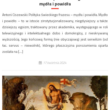
mydła i powidła
Antoni Ciszewski: Polityka świeckiego frazesu – mydła i powidła. Mydło
i powidło – to w istocie zinstytucjonalizowany, niegdysiejszy a także
dzisiejszy egoizm, traktowany przez akademika, występującego w roli
telewizyjnego i intelektualnego dobo i domokrążcy, z nieskrywaną
wyższością. Jego końcową formą (nie obyczajową) jest serwilizm (od
łac. servus – niewolnik), którego płaszczyzna porozumienia oparta
została na […]
17 kwietnia 2024