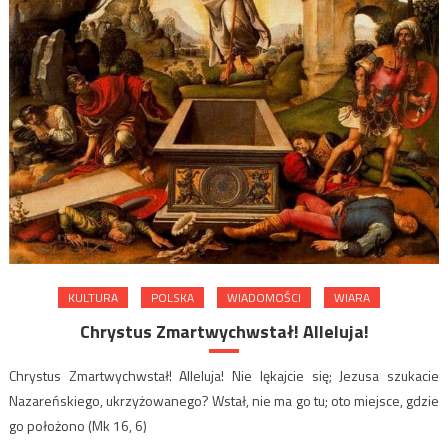
KULTURA
POLSKA
WIADOMOŚCI
WIARA
Chrystus Zmartwychwstał! Alleluja!
Chrystus Zmartwychwstał! Alleluja! Nie lękajcie się; Jezusa szukacie
Nazareńskiego, ukrzyżowanego? Wstał, nie ma go tu; oto miejsce, gdzie
go położono (Mk 16, 6)