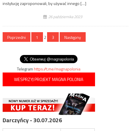
instytucję zaproponowali, by używać innego […]
26 października 2023
Stronicowanie
Poprzedni
1
2
3
Następny
wpisów
Telegram
https://t.me/magnapolonia
WESPRZYJ PROJEKT MAGNA POLONIA
Darczyńcy - 30.07.2026