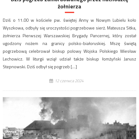
żołnierza
Dziś o 11.00 w kościele pw. świętej Anny w Nowym Lubielu koło
Wyszkowa, odbyły się uroczystości pogrzebowe sierż. Mateusza Sitka,
żołnierza Pierwszej Warszawskiej Brygady Pancernej, który został
ugodzony nożem na granicy polsko-białoruskiej. Mszę świętą
pogrzebową celebrował biskup polowy Wojska Polskiego Wiesław
Lechowicz. W liturgii wziął udział także biskup łomżyński Janusz
Stepnowski. Dziś odbył się pogrzeb […]
12 czerwca 2024