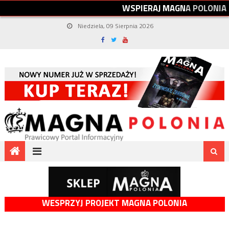
W
S
P
I
E
R
A
J
M
A
G
N
A
P
O
L
O
N
I
A
Niedziela, 09 Sierpnia 2026
WESPRZYJ PROJEKT MAGNA POLONIA