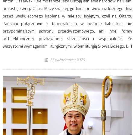
Antoni Ciszewski: Bielmo faryzeuszy Ostoją istnienia narodów na Ziemi
pozostaje wciąż Ofiara Mszy świętej, godnie sprawowana każdego dnia
przez wyświęconego kapłana w miejscu świętym, czyli na Ołtarzu
Pańskim połączonym z Tabernakulum, w kościele katolickim, nie
przypominającym schronu przeciwatomowego, ani innej formy
architektonicznej, pozbawionej strzelistości i wspaniałości. Ze
wszystkimi wymaganiami liturgicznymi, w tym liturgią Słowa Bożego, […]
27 października 2025