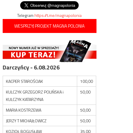
Telegram
https://t.me/magnapolonia
WESPRZYJ PROJEKT MAGNA POLONIA
Darczyńcy - 6.08.2026
KACPER STAROŚCIAK
100,00
KULCZYK GRZEGORZ POLIŃSKA i
50,00
KULCZYK KATARZYNA
MARIA KOSTRZEWA
50,00
JERZY T MICHAJŁOWICZ
50,00
KOZIOŁ BOGUSŁAW
35,00