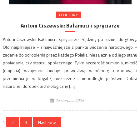
FELIETONY
Antoni Ciszewski: Bałamuci i spryciarze
Antoni Ciszewski: Bałamuci i spryciarze Pójdźmy po rozum do głowy.
Oto najpilniejsze – i najważniejsze z punktu widzenia narodowego –
zadanie do odrobienia przez każdego Polaka, niezależnie od jego stanu
posiadania, czy statusu społecznego. Tylko szczerość sumienia, miłość
(empatia) wzajemna buduje prawdziwą wspólnotę narodową i
przemienia je w bogate, niezależne i niepodległe państwo. Dobra
naturalne, dorobek technologiczny […]
24 sierpnia 2024
Stronicowanie
1
2
3
Następny
wpisów