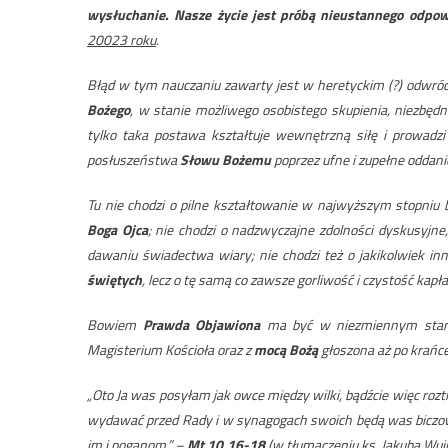
wysłuchanie. Nasze życie jest próbą nieustannego odpo
20023 roku
.
Błąd w tym nauczaniu zawarty jest w heretyckim (?) odwró
Bożego
, w stanie możliwego osobistego skupienia, niezbędn
tylko taka postawa kształtuje wewnętrzną siłę i prowadz
posłuszeństwa
Słowu Bożemu
poprzez ufne i zupełne oddani
Tu nie chodzi o pilne kształtowanie w najwyższym stopniu b
Boga Ojca
; nie chodzi o nadzwyczajne zdolności dyskusyjne
dawaniu świadectwa wiary; nie chodzi też o jakikolwiek 
świętych
, lecz o tę samą co zawsze gorliwość i czystość kapł
Bowiem
Prawda Objawiona
ma być w niezmiennym stanie
Magisterium Kościoła oraz z
mocą Bożą
głoszona aż po krańce
„Oto Ja was posyłam jak owce między wilki, bądźcie więc roztro
wydawać przed Rady i w synagogach swoich będą was biczowa
im i poganom.” –
Mt 10,16-18
(w tłumaczeniu ks. Jakuba Wuj