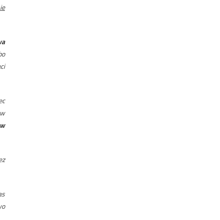
ie
wa
bo
ci
ec
 w
ów
ez
as
wo