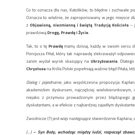
Co to oznacza dla nas, Katolików, to błędne i zuchwałe 
Oznacza to właśnie, że zaproponowany w jego miejsce
di
z
Objawioną, niezmienną i świętą Tradycją Kościoła
– 
prawdziwą
Drogę, Prawdę i Życie
.
Tak, to o tę
Prawdę
mamy dzisiaj, każdy w swoim sercu d
Poncjusza Piłat, który tak naprawdę zlekceważył odpowie
zanim wydał wyrok skazujący na
Ukrzyżowanie
. Dlatego
Chrystusa
na Króla Polski popełniają waśnie błąd Piłata, 
Dialog i pojednanie
, jako współczesna propozycja Kapłan
akademickim dyskursem, najczęściej wielokierunkowym, i
niejako z przymusu prowadzonym przez błądzącego g
dyskutantami, a w efekcie z najbardziej zajadłym dyskuta
Zwodnicze (?) jest więc następujące stwierdzenie Kapłana, c
(…)
– Syn Boży, wchodząc między ludzi, rozpoczął zbawczy 