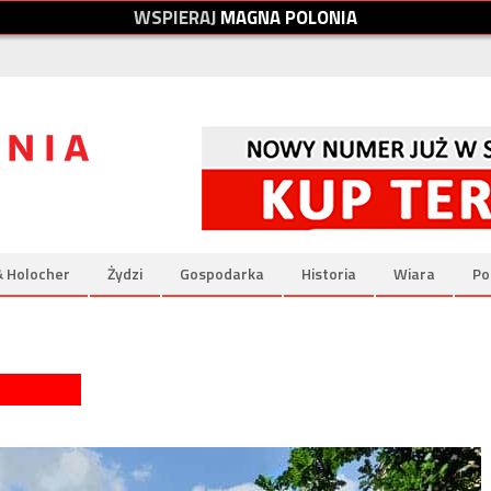
W
S
P
I
E
R
A
J
M
A
G
N
A
P
O
L
O
N
I
A
& Holocher
Żydzi
Gospodarka
Historia
Wiara
Po