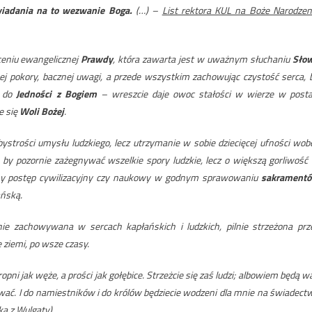
wiadania na to wezwanie Boga.
(…) –
List rektora KUL na Boże Narodzen
ceniu ewangelicznej
Prawdy
, która zawarta jest w uważnym słuchaniu
Sło
ej pokory, bacznej uwagi, a przede wszystkim zachowując czystość serca, 
i do
Jedności z Bogiem
– wreszcie daje owoc stałości w wierze w posta
e się
Woli Bożej
.
ystrości umysłu ludzkiego, lecz utrzymanie w sobie dziecięcej ufności wob
, by pozornie zażegnywać wszelkie spory ludzkie, lecz o większą gorliwość
inny postęp cywilizacyjny czy naukowy w godnym sprawowaniu
sakrament
ańską.
 zachowywana w sercach kapłańskich i ludzkich, pilnie strzeżona prz
 ziemi, po wsze czasy.
pni jak węże, a prości jak gołębice. Strzeżcie się zaś ludzi; albowiem będą w
ć. I do namiestników i do królów będziecie wodzeni dla mnie na świadect
ka z Wulgaty)