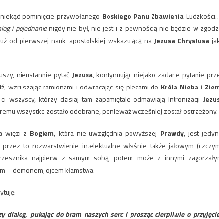
poniekąd pominięcie przywołanego
Boskiego Panu Zbawienia
Ludzkości
alog i pojednanie
nigdy nie był, nie jest i z pewnością nie będzie w zgodz
już od pierwszej nauki apostolskiej wskazującą na
Jezusa Chrystusa
ja
uszy, nieustannie pytać
Jezusa
, kontynuując niejako zadane pytanie prz
dź, wzruszając ramionami i odwracając się plecami do
Króla Nieba i Zie
 ci wszyscy, którzy dzisiaj tam zapamiętale odmawiają Intronizacji
Jezu
któremu wszystko zostało odebrane, ponieważ wcześniej został ostrzeżony.
a więzi z
Bogiem
, która nie uwzględnia powyższej
Prawdy
, jest jedyn
 przez to rozwarstwienie intelektualne właśnie także jałowym (czczym
rzesznika najpierw z samym sobą, potem może z innymi zagorzały
ntem – demonem, ojcem kłamstwa.
ytuję:
dialog, pukając do bram naszych serc i prosząc cierpliwie o przyjęcie