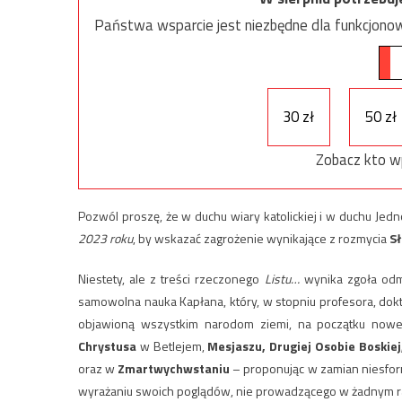
Państwa wsparcie jest niezbędne dla funkcjonow
30 zł
50 zł
Zobacz kto w
Pozwól proszę, że w duchu wiary katolickiej i w duchu Jedn
2023 roku
, by wskazać zagrożenie wynikające z rozmycia
S
Niestety, ale z treści rzeczonego
Listu…
wynika zgoła odm
samowolna nauka Kapłana, który, w stopniu profesora, dokt
objawioną wszystkim narodom ziemi, na początku now
Chrystusa
w Betlejem,
Mesjaszu, Drugiej Osobie Boskie
oraz w
Zmartwychwstaniu
– proponując w zamian niesforn
wyrażaniu swoich poglądów, nie prowadzącego w żadnym raz