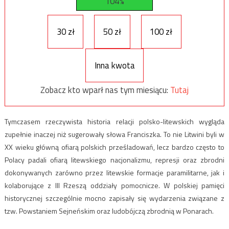
104%
30 zł
50 zł
100 zł
Inna kwota
Zobacz kto wparł nas tym miesiącu:
Tutaj
Tymczasem rzeczywista historia relacji polsko-litewskich wygląda
zupełnie inaczej niż sugerowały słowa Franciszka. To nie Litwini byli w
XX wieku główną ofiarą polskich prześladowań, lecz bardzo często to
Polacy padali ofiarą litewskiego nacjonalizmu, represji oraz zbrodni
dokonywanych zarówno przez litewskie formacje paramilitarne, jak i
kolaborujące z III Rzeszą oddziały pomocnicze. W polskiej pamięci
historycznej szczególnie mocno zapisały się wydarzenia związane z
tzw. Powstaniem Sejneńskim oraz ludobójczą zbrodnią w Ponarach.