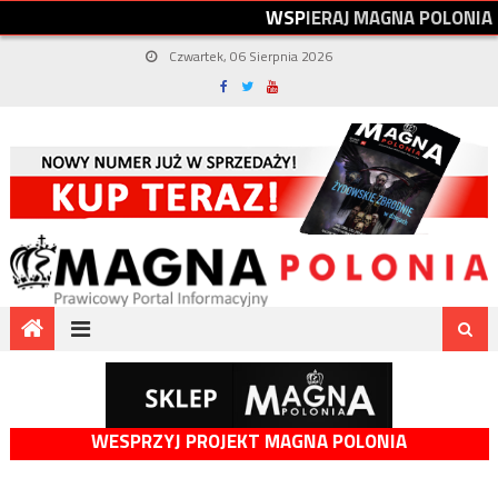
W
S
P
I
E
R
A
J
M
A
G
N
A
P
O
L
O
N
I
A
Czwartek, 06 Sierpnia 2026
WESPRZYJ PROJEKT MAGNA POLONIA