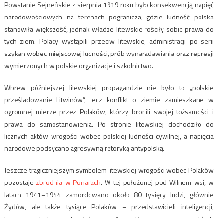
Powstanie Sejneńskie z sierpnia 1919 roku było konsekwencją napięć
narodowościowych na terenach pogranicza, gdzie ludność polska
stanowiła większość, jednak władze litewskie rościły sobie prawa do
tych ziem. Polacy wystąpili przeciw litewskiej administracji po serii
szykan wobec miejscowej ludności, prób wynaradawiania oraz represji
wymierzonych w polskie organizacje i szkolnictwo.
Wbrew późniejszej litewskiej propagandzie nie było to „polskie
prześladowanie Litwinów”, lecz konflikt o ziemie zamieszkane w
ogromnej mierze przez Polaków, którzy bronili swojej tożsamości i
prawa do samostanowienia. Po stronie litewskiej dochodziło do
licznych aktów wrogości wobec polskiej ludności cywilnej, a napięcia
narodowe podsycano agresywną retoryką antypolską.
Jeszcze tragiczniejszym symbolem litewskiej wrogości wobec Polaków
pozostaje
zbrodnia w
Ponarach
. W tej położonej pod Wilnem wsi, w
latach 1941–1944 zamordowano około 80 tysięcy ludzi, głównie
Żydów, ale także tysiące Polaków – przedstawicieli inteligencji,