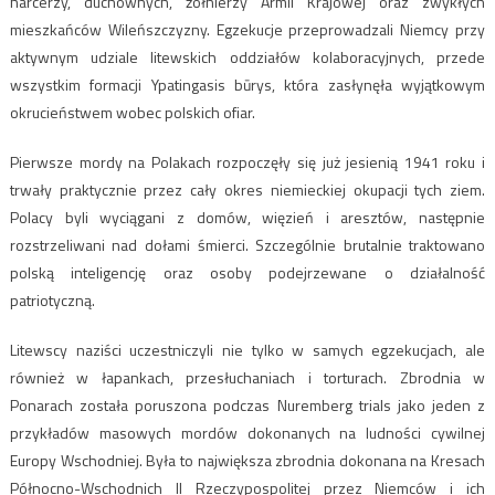
harcerzy, duchownych, żołnierzy Armii Krajowej oraz zwykłych
mieszkańców Wileńszczyzny. Egzekucje przeprowadzali Niemcy przy
aktywnym udziale litewskich oddziałów kolaboracyjnych, przede
wszystkim formacji Ypatingasis būrys, która zasłynęła wyjątkowym
okrucieństwem wobec polskich ofiar.
Pierwsze mordy na Polakach rozpoczęły się już jesienią 1941 roku i
trwały praktycznie przez cały okres niemieckiej okupacji tych ziem.
Polacy byli wyciągani z domów, więzień i aresztów, następnie
rozstrzeliwani nad dołami śmierci. Szczególnie brutalnie traktowano
polską inteligencję oraz osoby podejrzewane o działalność
patriotyczną.
Litewscy naziści uczestniczyli nie tylko w samych egzekucjach, ale
również w łapankach, przesłuchaniach i torturach. Zbrodnia w
Ponarach została poruszona podczas
Nuremberg trials
jako jeden z
przykładów masowych mordów dokonanych na ludności cywilnej
Europy Wschodniej. Była to największa zbrodnia dokonana na Kresach
Północno-Wschodnich II Rzeczypospolitej przez Niemców i ich