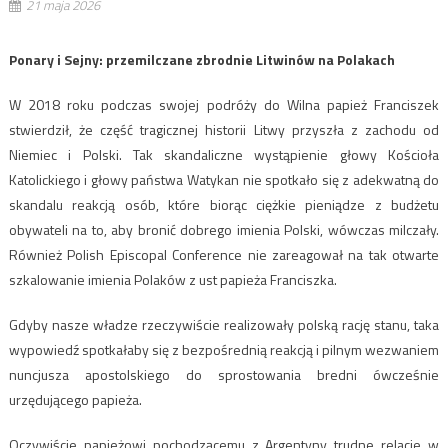
21 maja 2026
Ponary i Sejny: przemilczane zbrodnie Litwinów na Polakach
W 2018 roku podczas swojej podróży do Wilna papież
Franciszek
stwierdził, że część tragicznej historii Litwy przyszła z zachodu od
Niemiec i Polski. Tak skandaliczne wystąpienie głowy Kościoła
Katolickiego i głowy państwa Watykan nie spotkało się z adekwatną do
skandalu reakcją osób, które biorąc ciężkie pieniądze z budżetu
obywateli na to, aby bronić dobrego imienia Polski, wówczas milczały.
Również
Polish Episcopal Conference
nie zareagował na tak otwarte
szkalowanie imienia Polaków z ust papieża Franciszka.
Gdyby nasze władze rzeczywiście realizowały polską rację stanu, taka
wypowiedź spotkałaby się z bezpośrednią reakcją i pilnym wezwaniem
nuncjusza apostolskiego do sprostowania bredni ówcześnie
urzędującego papieża.
Oczywiście papieżowi pochodzącemu z Argentyny trudne relacje w