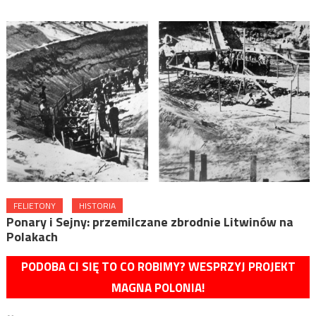
FELIETONY
HISTORIA
Ponary i Sejny: przemilczane zbrodnie Litwinów na
Polakach
PODOBA CI SIĘ TO CO ROBIMY? WESPRZYJ PROJEKT
MAGNA POLONIA!