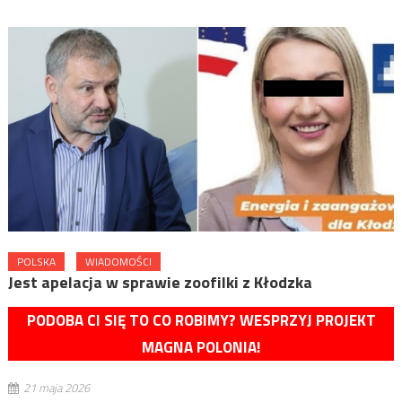
POLSKA
WIADOMOŚCI
Jest apelacja w sprawie zoofilki z Kłodzka
PODOBA CI SIĘ TO CO ROBIMY? WESPRZYJ PROJEKT
MAGNA POLONIA!
21 maja 2026