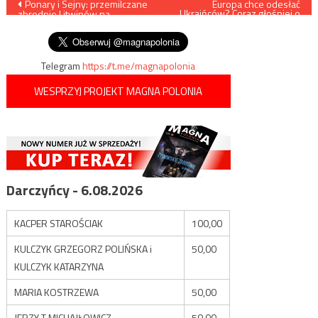
Nawigacja
Ponary i Sejny: przemilczane
Europa chce odesłać
Ukraińców? Coraz głośniej o
zbrodnie Litwinów na
planie
wpisu
Polakach
Telegram
https://t.me/magnapolonia
WESPRZYJ PROJEKT MAGNA POLONIA
Darczyńcy - 6.08.2026
KACPER STAROŚCIAK
100,00
KULCZYK GRZEGORZ POLIŃSKA i
50,00
KULCZYK KATARZYNA
MARIA KOSTRZEWA
50,00
JERZY T MICHAJŁOWICZ
50,00