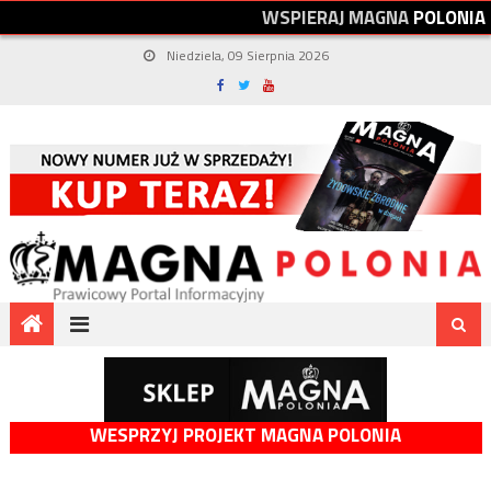
W
S
P
I
E
R
A
J
M
A
G
N
A
P
O
L
O
N
I
A
Niedziela, 09 Sierpnia 2026
WESPRZYJ PROJEKT MAGNA POLONIA