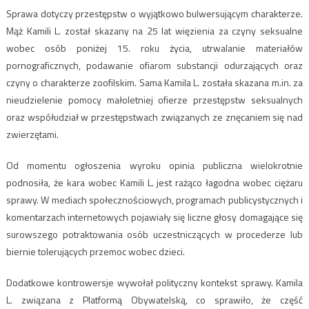
Sprawa dotyczy przestępstw o wyjątkowo bulwersującym charakterze.
Mąż Kamili L. został skazany na 25 lat więzienia za czyny seksualne
wobec osób poniżej 15. roku życia, utrwalanie materiałów
pornograficznych, podawanie ofiarom substancji odurzających oraz
czyny o charakterze zoofilskim. Sama Kamila L. została skazana m.in. za
nieudzielenie pomocy małoletniej ofierze przestępstw seksualnych
oraz współudział w przestępstwach związanych ze znęcaniem się nad
zwierzętami.
Od momentu ogłoszenia wyroku opinia publiczna wielokrotnie
podnosiła, że kara wobec Kamili L. jest rażąco łagodna wobec ciężaru
sprawy. W mediach społecznościowych, programach publicystycznych i
komentarzach internetowych pojawiały się liczne głosy domagające się
surowszego potraktowania osób uczestniczących w procederze lub
biernie tolerujących przemoc wobec dzieci.
Dodatkowe kontrowersje wywołał polityczny kontekst sprawy. Kamila
L. związana z Platformą Obywatelską, co sprawiło, że część