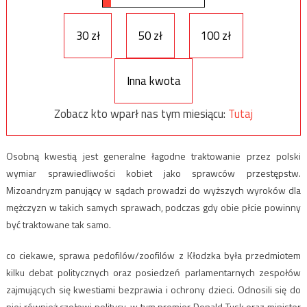
30 zł
50 zł
100 zł
Inna kwota
Zobacz kto wparł nas tym miesiącu:
Tutaj
Osobną kwestią jest generalne łagodne traktowanie przez polski
wymiar sprawiedliwości kobiet jako sprawców przestępstw.
Mizoandryzm panujący w sądach prowadzi do wyższych wyroków dla
mężczyzn w takich samych sprawach, podczas gdy obie płcie powinny
być traktowane tak samo.
co ciekawe, sprawa pedofilów/zoofilów z Kłodzka była przedmiotem
kilku debat politycznych oraz posiedzeń parlamentarnych zespołów
zajmujących się kwestiami bezprawia i ochrony dzieci. Odnosili się do
niej również czołowi politycy, w tym premier Donald Tusk oraz minister