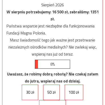
Sierpień 2026
W sierpniu potrzebujemy:
16 500
zł, zebraliśmy:
1351
zł.
Państwa wsparcie jest niezbędne dla funkcjonowania
Fundacji Magna Polonia.
Masz świadomość tego jak ważne jest przetrwanie
niezależnych ośrodków medialnych? Nie zwlekaj więc,
wspieraj nas już od teraz.
8%
Uważasz, że robimy dobrą robotę? Nie czekaj zatem
do jutra, wspieraj nas od dzisiaj.
30 zł
50 zł
100 zł