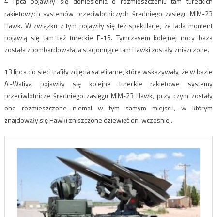
4 lipca pojawiły się doniesienia o rozmieszczeniu tam tureckich
rakietowych systemów przeciwlotniczych średniego zasięgu MIM-23
Hawk. W związku z tym pojawiły się też spekulacje, że lada moment
pojawią się tam też tureckie F-16. Tymczasem kolejnej nocy baza
została zbombardowała, a stacjonujące tam Hawki zostały zniszczone.
13 lipca do sieci trafiły zdjęcia satelitarne, które wskazywały, że w bazie
Al-Watiya pojawiły się kolejne tureckie rakietowe systemy
przeciwlotnicze średniego zasięgu MIM-23 Hawk, pczy czym zostały
one rozmieszczone niemal w tym samym miejscu, w którym
znajdowały się Hawki zniszczone dziewięć dni wcześniej.