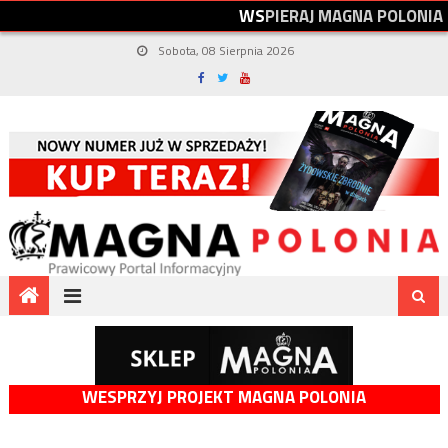
W
S
P
I
E
R
A
J
M
A
G
N
A
P
O
L
O
N
I
A
Sobota, 08 Sierpnia 2026
WESPRZYJ PROJEKT MAGNA POLONIA