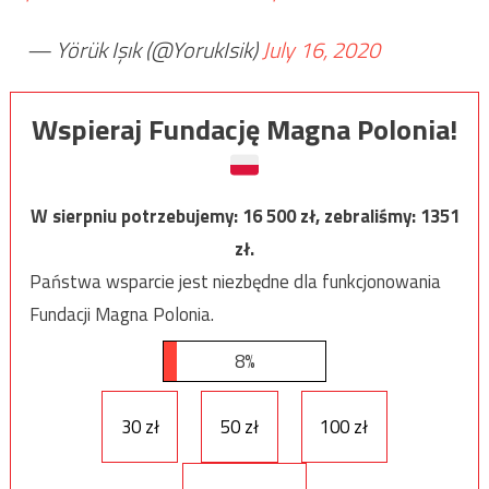
— Yörük Işık (@YorukIsik)
July 16, 2020
Wspieraj Fundację Magna Polonia!
W sierpniu potrzebujemy:
16 500
zł, zebraliśmy:
1351
zł.
Państwa wsparcie jest niezbędne dla funkcjonowania
Fundacji Magna Polonia.
8%
30 zł
50 zł
100 zł