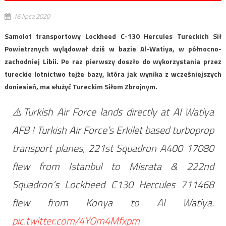
16 lipca 2020
Samolot transportowy Lockheed C-130 Hercules Tureckich Sił
Powietrznych wylądował dziś w bazie Al-Watiya, w północno-
zachodniej Libii. Po raz pierwszy doszło do wykorzystania przez
tureckie lotnictwo tejże bazy, która jak wynika z wcześniejszych
doniesień, ma służyć Tureckim Siłom Zbrojnym.
⚠️Turkish Air Force lands directly at Al Watiya
AFB ! Turkish Air Force’s Erkilet based turboprop
transport planes, 221st Squadron A400 17080
flew from Istanbul to Misrata & 222nd
Squadron’s Lockheed C130 Hercules 711468
flew from Konya to Al Watiya.
pic.twitter.com/4YOm4Mfxpm