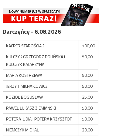
Darczyńcy - 6.08.2026
KACPER STAROŚCIAK
100,00
KULCZYK GRZEGORZ POLIŃSKA i
50,00
KULCZYK KATARZYNA
MARIA KOSTRZEWA
50,00
JERZY T MICHAJŁOWICZ
50,00
KOZIOŁ BOGUSŁAW
35,00
PAWEŁ ŁUKASZ ZIEMIAŃSKI
50,00
POTERA LIDIA i POTERA KRZYSZTOF
50,00
NIEMCZYK MICHAŁ
20,00