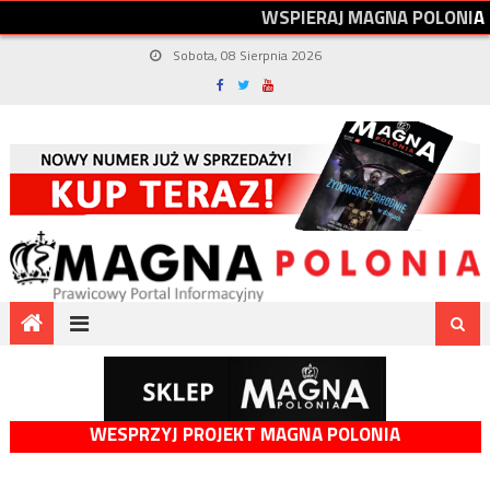
W
S
P
I
E
R
A
J
M
A
G
N
A
P
O
L
O
N
I
A
Sobota, 08 Sierpnia 2026
WESPRZYJ PROJEKT MAGNA POLONIA