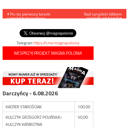
Nawigacja
Po raz pierwszy turecki
Nad syryjskim Idlibem
pojawiły się tureckie
samolot transportowy
wojskowe aerostaty
wpisu
wylądował w libijskiej bazie
Al-Watiya
Telegram
https://t.me/magnapolonia
WESPRZYJ PROJEKT MAGNA POLONIA
Darczyńcy - 6.08.2026
KACPER STAROŚCIAK
100,00
KULCZYK GRZEGORZ POLIŃSKA i
50,00
KULCZYK KATARZYNA