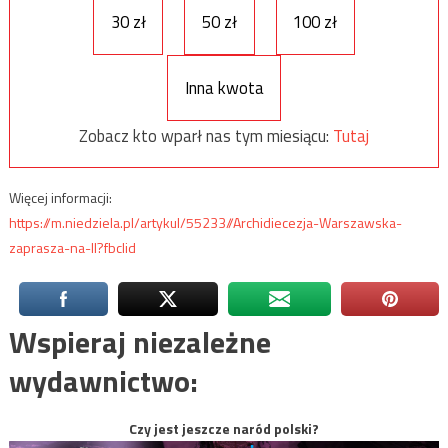
30 zł
50 zł
100 zł
Inna kwota
Zobacz kto wparł nas tym miesiącu:
Tutaj
Więcej informacji:
https://m.niedziela.pl/artykul/55233//Archidiecezja-Warszawska-
zaprasza-na-II?fbclid
Wspieraj niezależne
wydawnictwo:
Czy jest jeszcze naród polski?