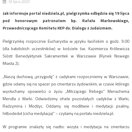
16 lipca 2020
Jak informuje portal niedziela.pl, pielgrzymka odbędzie się 19 lipca
pod honorowym patronatem bp. Rafała Markowskiego,
Przewodniczącego Komitetu KEP ds. Dialogu z Judaizmem.
Pielgrzymkę rozpocznie Eucharystia w języku łacińskim o godz. 9.00
(dla katolickich uczestników) w kościele św. Kazimierza Królewicza
Sióstr Benedyktynek Sakramentek w Warszawie (Rynek Nowego
Miasta 2).
„Naszą duchową „przygodę” z cadykami rozpoczniemy w Warszawie,
gdzie udamy się na spacer po cmentarzu żydowskim, w czasie którego
wysłuchamy opowieści o życiu „Milczącego Rebego” Menachema
Mendla z Warki. Odwiedzimy ohele pozostałych cadyków z Warki,
Radzymina i Modżyc. Oddamy się modlitwie i medytacji: psalmy,
hitbodedut (cicha medytacja)” – czytamy na portalu niedziela.pl.
W programie znalazły się nadto: wizyta i medytacja na cmentarzu