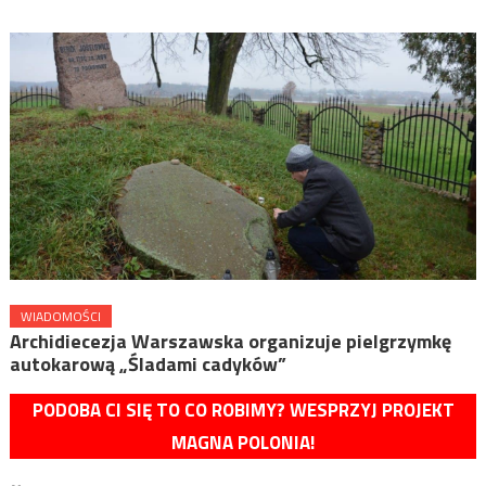
WIADOMOŚCI
Archidiecezja Warszawska organizuje pielgrzymkę
autokarową „Śladami cadyków”
PODOBA CI SIĘ TO CO ROBIMY? WESPRZYJ PROJEKT
MAGNA POLONIA!