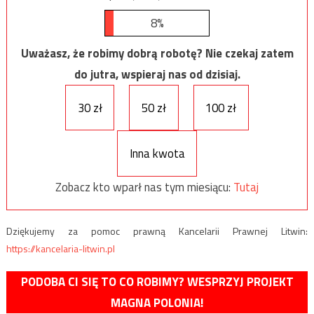
8%
Uważasz, że robimy dobrą robotę? Nie czekaj zatem
do jutra, wspieraj nas od dzisiaj.
30 zł
50 zł
100 zł
Inna kwota
Zobacz kto wparł nas tym miesiącu:
Tutaj
Dziękujemy za pomoc prawną Kancelarii Prawnej Litwin:
https://kancelaria-litwin.pl
PODOBA CI SIĘ TO CO ROBIMY? WESPRZYJ PROJEKT
MAGNA POLONIA!