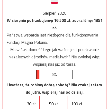
Sierpień 2026
W sierpniu potrzebujemy:
16 500
zł, zebraliśmy:
1351
zł.
Państwa wsparcie jest niezbędne dla funkcjonowania
Fundacji Magna Polonia.
Masz świadomość tego jak ważne jest przetrwanie
niezależnych ośrodków medialnych? Nie zwlekaj więc,
wspieraj nas już od teraz.
8%
Uważasz, że robimy dobrą robotę? Nie czekaj zatem
do jutra, wspieraj nas od dzisiaj.
30 zł
50 zł
100 zł