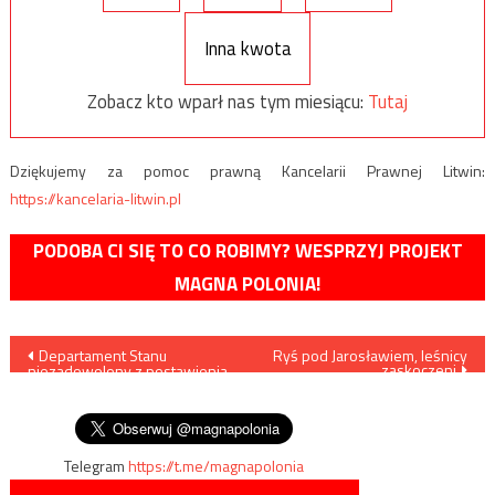
Inna kwota
Zobacz kto wparł nas tym miesiącu:
Tutaj
Dziękujemy za pomoc prawną Kancelarii Prawnej Litwin:
https://kancelaria-litwin.pl
PODOBA CI SIĘ TO CO ROBIMY? WESPRZYJ PROJEKT
MAGNA POLONIA!
Nawigacja
Departament Stanu
Ryś pod Jarosławiem, leśnicy
zaskoczeni
niezadowolony z postawienia
wpisu
zarzutów Marcie L.: „Mamy
szczere obawy”
Telegram
https://t.me/magnapolonia