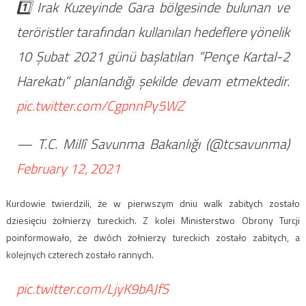
1️⃣ Irak Kuzeyinde Gara bölgesinde bulunan ve
teröristler tarafından kullanılan hedeflere yönelik
10 Şubat 2021 günü başlatılan “Pençe Kartal-2
Harekatı” planlandığı şekilde devam etmektedir.
pic.twitter.com/CgpnnPy5WZ
— T.C. Millî Savunma Bakanlığı (@tcsavunma)
February 12, 2021
Kurdowie twierdzili, że w pierwszym dniu walk zabitych zostało
dziesięciu żołnierzy tureckich. Z kolei Ministerstwo Obrony Turcji
poinformowało, że dwóch żołnierzy tureckich zostało zabitych, a
kolejnych czterech zostało rannych.
pic.twitter.com/LjyK9bAJfS