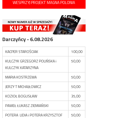
WESPRZYJ PROJEKT MAGNA POLONIA
Darczyńcy - 6.08.2026
KACPER STAROŚCIAK
100,00
KULCZYK GRZEGORZ POLIŃSKA i
50,00
KULCZYK KATARZYNA
MARIA KOSTRZEWA
50,00
JERZY T MICHAJŁOWICZ
50,00
KOZIOŁ BOGUSŁAW
35,00
PAWEŁ ŁUKASZ ZIEMIAŃSKI
50,00
POTERA LIDIA i POTERA KRZYSZTOF
50,00