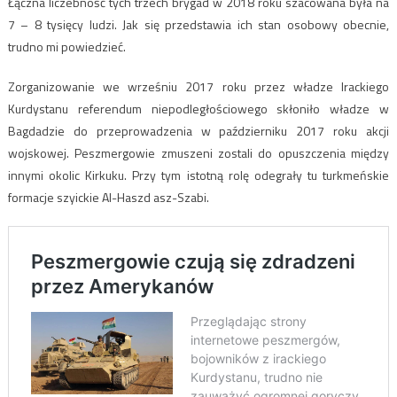
Łączna liczebność tych trzech brygad w 2018 roku szacowana była na
7 – 8 tysięcy ludzi. Jak się przedstawia ich stan osobowy obecnie,
trudno mi powiedzieć.
Zorganizowanie we wrześniu 2017 roku przez władze Irackiego
Kurdystanu referendum niepodległościowego skłoniło władze w
Bagdadzie do przeprowadzenia w październiku 2017 roku akcji
wojskowej. Peszmergowie zmuszeni zostali do opuszczenia między
innymi okolic Kirkuku. Przy tym istotną rolę odegrały tu turkmeńskie
formacje szyickie Al-Haszd asz-Szabi.