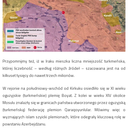
Przypomnijmy też, iż w Iraku mieszka liczna mniejszość turkmeńska,
której liczebność – według różnych źródeł – szacowana jest na od
kilkuset tysięcy do nawet trzech milionów.
W rejonie na południowy-wschód od Kirkuku osiedliło się w XI wieku
oguzyjskie (turkmeńskie) plemię Boyat. Z kolei w wieku XIV okolice
Mosulu znalazły się w granicach państwa utworzonego przez oguzyjską
(turkmeńską) federację plemion Qaraqoyunlular. Mówimy więc o
wyznających islam szyicki plemionach, które odegrały kluczową rolę w
powstaniu Azerbejdżanu.