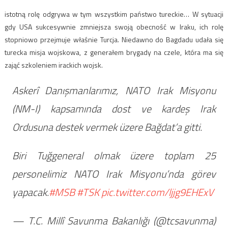
istotną rolę odgrywa w tym wszystkim państwo tureckie… W sytuacji
gdy USA sukcesywnie zmniejsza swoją obecność w Iraku, ich rolę
stopniowo przejmuje właśnie Turcja. Niedawno do Bagdadu udała się
turecka misja wojskowa, z generałem brygady na czele, która ma się
zająć szkoleniem irackich wojsk.
Askerî Danışmanlarımız, NATO Irak Misyonu
(NM-I) kapsamında dost ve kardeş Irak
Ordusuna destek vermek üzere Bağdat’a gitti.
Biri Tuğgeneral olmak üzere toplam 25
personelimiz NATO Irak Misyonu’nda görev
yapacak.
#MSB
#TSK
pic.twitter.com/ljjg9EHExV
— T.C. Millî Savunma Bakanlığı (@tcsavunma)