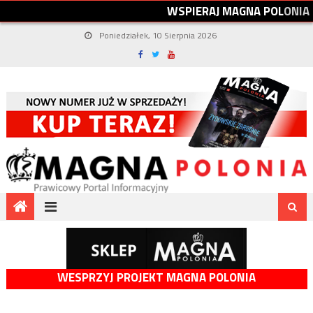
W
S
P
I
E
R
A
J
M
A
G
N
A
P
O
L
O
N
I
A
Poniedziałek, 10 Sierpnia 2026
WESPRZYJ PROJEKT MAGNA POLONIA