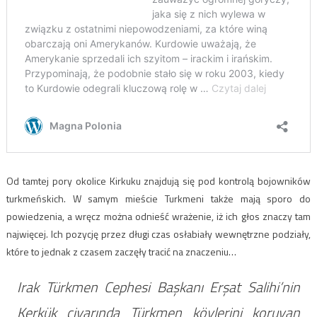
Od tamtej pory okolice Kirkuku znajdują się pod kontrolą bojowników
turkmeńskich. W samym mieście Turkmeni także mają sporo do
powiedzenia, a wręcz można odnieść wrażenie, iż ich głos znaczy tam
najwięcej. Ich pozycję przez długi czas osłabiały wewnętrzne podziały,
które to jednak z czasem zaczęły tracić na znaczeniu…
Irak Türkmen Cephesi Başkanı Erşat Salihi’nin
Kerkük civarında Türkmen köylerini koruyan