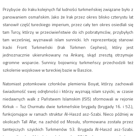
Przybycie do Iraku kolejnych fal ludności turkmeńskiej związane było z
panowaniem osmańskim. Jako że Irak przez okres blisko czterystu lat
stanowił część tureckiego imperium, przez cały ten okres osiedlali się
tam Turcy, którzy w przeciwieństwie do ich pobratymców, przybyłych
tam wcześniej, wyznawali islam sunnicki. Ich reprezentację stanowi
Iracki Front Turkmeński (Irak Türkmen Cephesi), który jest
jednoznacznie ukierunkowany na Ankarę, skąd zresztą otrzymuje
ogromne wsparcie. Sunnicy bojownicy turkmeńscy przechodzili też
szkolenie wojskowe w tureckiej bazie w Baszice.
Natomiast potomkowie członków plemienia Boyat, którzy zachowali
świadomość swej odrębności i którzy wyznają islam szyicki, w czasie
niedawnych walk z Państwem Islamskim (ISIS) sformowali w rejonie
Kirkuk – Tuz Churmatu dwie turkmeńskie brygady (brygady 16. i 52.),
funkcjonujące w ramach struktur Al-Haszd asz-Szabi. Nieco później w
okolicach Tall Afar, na zachód od Mosulu, sformowana została przez
tamtejszych szyickich Turkmenów 53. Brygada Al-Haszd asz-Szabi.