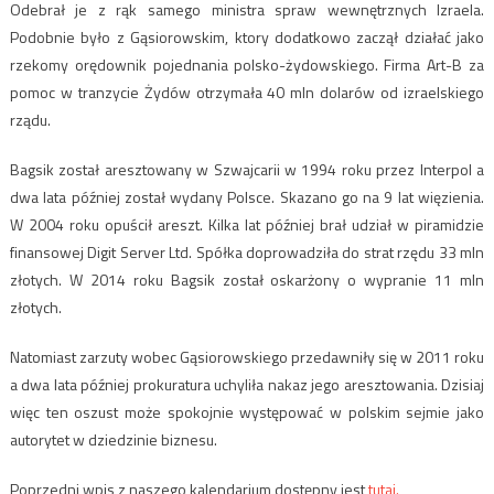
Odebrał je z rąk samego ministra spraw wewnętrznych Izraela.
Podobnie było z Gąsiorowskim, ktory dodatkowo zaczął działać jako
rzekomy orędownik pojednania polsko-żydowskiego. Firma Art-B za
pomoc w tranzycie Żydów otrzymała 40 mln dolarów od izraelskiego
rządu.
Bagsik został aresztowany w Szwajcarii w 1994 roku przez Interpol a
dwa lata później został wydany Polsce. Skazano go na 9 lat więzienia.
W 2004 roku opuścił areszt. Kilka lat później brał udział w piramidzie
finansowej Digit Server Ltd. Spółka doprowadziła do strat rzędu 33 mln
złotych. W 2014 roku Bagsik został oskarżony o wypranie 11 mln
złotych.
Natomiast zarzuty wobec Gąsiorowskiego przedawniły się w 2011 roku
a dwa lata później prokuratura uchyliła nakaz jego aresztowania. Dzisiaj
więc ten oszust może spokojnie występować w polskim sejmie jako
autorytet w dziedzinie biznesu.
Poprzedni wpis z naszego kalendarium dostępny jest
tutaj.