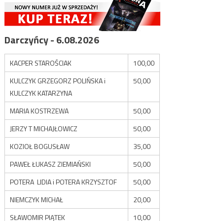
Darczyńcy - 6.08.2026
KACPER STAROŚCIAK
100,00
KULCZYK GRZEGORZ POLIŃSKA i
50,00
KULCZYK KATARZYNA
MARIA KOSTRZEWA
50,00
JERZY T MICHAJŁOWICZ
50,00
KOZIOŁ BOGUSŁAW
35,00
PAWEŁ ŁUKASZ ZIEMIAŃSKI
50,00
POTERA LIDIA i POTERA KRZYSZTOF
50,00
NIEMCZYK MICHAŁ
20,00
SŁAWOMIR PIĄTEK
10,00