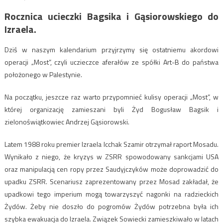
Rocznica ucieczki Bagsika i Gąsiorowskiego do
Izraela.
Dziś w naszym kalendarium przyjrzymy się ostatniemu akordowi
operacji „Most”, czyli uczieczce aferałów ze spółki Art-B do państwa
położonego w Palestynie.
Na początku, jeszcze raz warto przypomnieć kulisy operacji „Most”, w
której organizację zamieszani byli Żyd Bogusław Bagsik i
zielonoświątkowiec Andrzej Gąsiorowski.
Latem 1988 roku premier Izraela Icchak Szamir otrzymał raport Mosadu.
Wynikało z niego, że kryzys w ZSRR spowodowany sankcjami USA
oraz manipulacją cen ropy przez Saudyjczyków może doprowadzić do
upadku ZSRR. Scenariusz zaprezentowany przez Mosad zakładał, że
upadkowi tego imperium mogą towarzyszyć nagonki na radzieckich
Żydów. Żeby nie doszło do pogromów Żydów potrzebna była ich
szybka ewakuacja do Izraela. Związek Sowiecki zamieszkiwało w latach