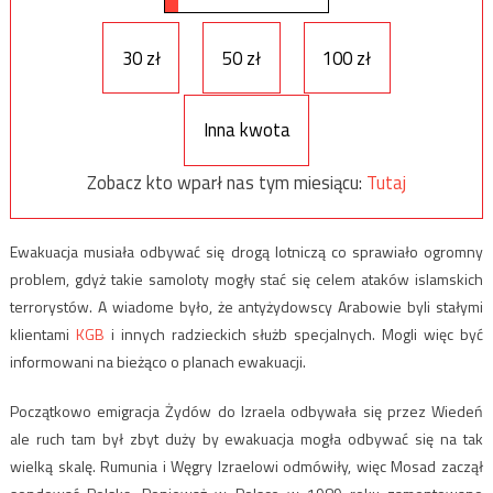
30 zł
50 zł
100 zł
Inna kwota
Zobacz kto wparł nas tym miesiącu:
Tutaj
Ewakuacja musiała odbywać się drogą lotniczą co sprawiało ogromny
problem, gdyż takie samoloty mogły stać się celem ataków islamskich
terrorystów. A wiadome było, że antyżydowscy Arabowie byli stałymi
klientami
KGB
i innych radzieckich służb specjalnych. Mogli więc być
informowani na bieżąco o planach ewakuacji.
Początkowo emigracja Żydów do Izraela odbywała się przez Wiedeń
ale ruch tam był zbyt duży by ewakuacja mogła odbywać się na tak
wielką skalę. Rumunia i Węgry Izraelowi odmówiły, więc Mosad zaczął