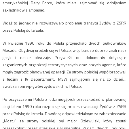
amerykańskiej Delty Force, która miała zajmować się odbijaniem
zakładników z ambasad.
Wciąż to jednak nie rozwiązywało problemu tranzytu Żydów z ZSRR
przez Polskę do Izraela.
W kwietniu 1990 roku do Polski przyjechało dwóch pułkowników
Mosadu. Obydwaj urodzili się w Polsce, więc bardzo dobrze znali nasz
język i nasze obyczaje. Przywieźli oni dokumenty dotyczące
zagranicznych organizacji terrorystycznych oraz obcych agentur, które
mogły zagrozić planowanej operacji. Ze strony polskiej współpracowali
z ludźmi z IV Departamentu MSW zajmującymi się na co dzień…
zwalczaniem wpływów żydowskich w Polsce.
Po oczyszczeniu Polski z ludzi mogących przeszkodzić w planowanej
akcji latem 1990 roku rozpoczął się proces ewakuacji Żydów z ZSRR
przez Polskę do Izraela. Dowódcą odpowiedzialnym za zabezpieczanie
„Mostu” ze strony polskiej był major Dziewulski, który został
przeszkolony przez izraelskie siły specjalne. W ciągu dwóch i pół roku