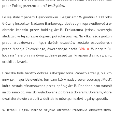
przez Polskę przerzucono 42 tys Żydów.
Co się stało z panami Gąsiorowskim i Bagsikiem? W grudniu 1990 roku
Główny Inspektor Nadzoru Bankowego dostrzegł nieprawidłowości w
obrocie kapitału przez holding Art-B. Prokuratura jednak wszczęła
śledztwo w tej sprawie dopiero pół roku później. Na kilkanaście godzin
przed aresztowaniem tych dwóch oszustów zostało ostrzeżonych
przez Macieja Zalewskiego, ówczesnego szefa
BBN-u.
W nocy z 31
lipca na 1 sierpnia na dwie godziny przed zamknięciem dla nich granic,
uciekli do Izraela.
Ucieczka była bardzo dobrze zabezpieczona. Zabezpieczał ją nie kto
inny jak major Dziewulski, ten sam który nadzorował operację „Most”,
która została sfinansowana przez spółkę Art-B. Podobno sam wnosił
im do samolotu walizki wyładowane po brzegi dolarami. Dolarami, które
dwaj aferałowie zarobili w delikatnie mówiąc niezbyt legalny sposób.
W Izraelu Bagsik bardzo szybko otrzymał izraelskie obywatelstwo.