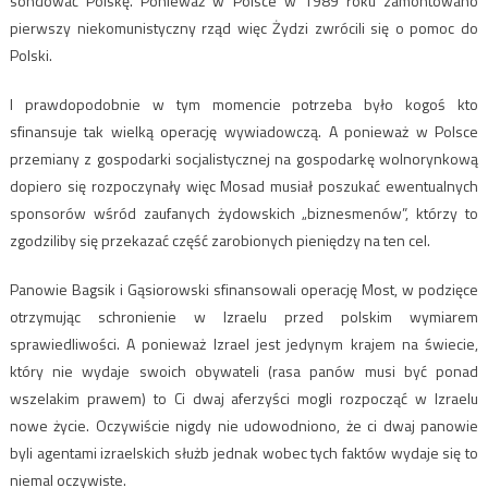
sondować Polskę. Ponieważ w Polsce w 1989 roku zamontowano
pierwszy niekomunistyczny rząd więc Żydzi zwrócili się o pomoc do
Polski.
I prawdopodobnie w tym momencie potrzeba było kogoś kto
sfinansuje tak wielką operację wywiadowczą. A ponieważ w Polsce
przemiany z gospodarki socjalistycznej na gospodarkę wolnorynkową
dopiero się rozpoczynały więc Mosad musiał poszukać ewentualnych
sponsorów wśród zaufanych żydowskich „biznesmenów”, którzy to
zgodziliby się przekazać część zarobionych pieniędzy na ten cel.
Panowie Bagsik i Gąsiorowski sfinansowali operację Most, w podzięce
otrzymując schronienie w Izraelu przed polskim wymiarem
sprawiedliwości. A ponieważ Izrael jest jedynym krajem na świecie,
który nie wydaje swoich obywateli (rasa panów musi być ponad
wszelakim prawem) to Ci dwaj aferzyści mogli rozpocząć w Izraelu
nowe życie. Oczywiście nigdy nie udowodniono, że ci dwaj panowie
byli agentami izraelskich służb jednak wobec tych faktów wydaje się to
niemal oczywiste.