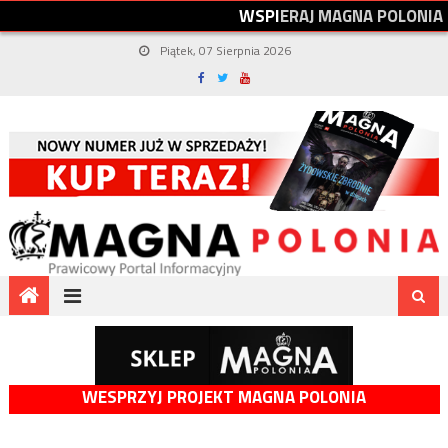
W
S
P
I
E
R
A
J
M
A
G
N
A
P
O
L
O
N
I
A
Piątek, 07 Sierpnia 2026
WESPRZYJ PROJEKT MAGNA POLONIA