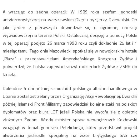
A wracając do sedna operacji: W 1989 roku szefem jednostki
antyterrorystycznej na warszawskim Okęciu był Jerzy Dziewulski. On
jako jeden z pierwszych dowiedział się o ogromnej operacji
wywiadowczej na terenie Polski. Ostateczną decyzję o pomocy Polski
w tej operacji podjęto 26 marca 1990 roku czyli dokładnie 25 lat i 1
miesiąc temu. Tego dnia Mazowiecki spotkał się w nowojorskim hotelu
„Plaza” z przedstawicielami Amerykańskiego Kongresu Żydów i
potwierdził, że Polska zapewni tranzyt radzieckich Żydów z ZSRR do
Izraela.
Dokładnie 4 dni później samochód polskiego attache handlowego w
Libanie został ostrzelany przez Organizację Akcji Rewolucyjnej. Dwa dni
później Islamski Front Militarny zapowiedział kolejne ataki na polskich
dyplomatów oraz biura LOT jeżeli Polska nie wycofa się z obietnic
złożonych Żydom. Wtedy minister spraw wewnętrznych Kozłowski
wciągnął w temat generała Petelickiego, który przedstawił projekt
utworzenia jednostki specjalnej na wzór brytyjskiego SAS czy