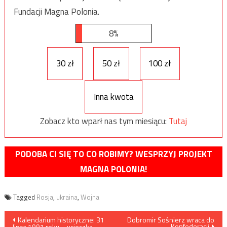
Fundacji Magna Polonia.
8%
30 zł
50 zł
100 zł
Inna kwota
Zobacz kto wparł nas tym miesiącu:
Tutaj
PODOBA CI SIĘ TO CO ROBIMY? WESPRZYJ PROJEKT
MAGNA POLONIA!
Tagged
Rosja
,
ukraina
,
Wojna
Nawigacja
Kalendarium historyczne: 31
Dobromir Sośnierz wraca do
Konfederacji
lipca 1991 roku – ucieczka