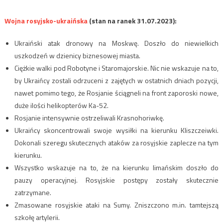
Wojna rosyjsko-ukraińska
(stan na ranek 31.07.2023):
Ukraiński atak dronowy na Moskwę. Doszło do niewielkich
uszkodzeń w dzienicy biznesowej miasta.
Ciężkie walki pod Robotyne i Staromajorskie. Nic nie wskazuje na to,
by Ukraińcy zostali odrzuceni z zajętych w ostatnich dniach pozycji,
nawet pomimo tego, że Rosjanie ściągneli na front zaporoski nowe,
duże ilości helikopterów Ka-52.
Rosjanie intensywnie ostrzeliwali Krasnohoriwkę.
Ukraińcy skoncentrowali swoje wysiłki na kierunku Kliszczeiwki.
Dokonali szeregu skutecznych ataków za rosyjskie zaplecze na tym
kierunku.
Wszystko wskazuje na to, że na kierunku limańskim doszło do
pauzy operacyjnej. Rosyjskie postępy zostały skutecznie
zatrzymane.
Zmasowane rosyjskie ataki na Sumy. Zniszczono m.in. tamtejszą
szkołę artylerii.