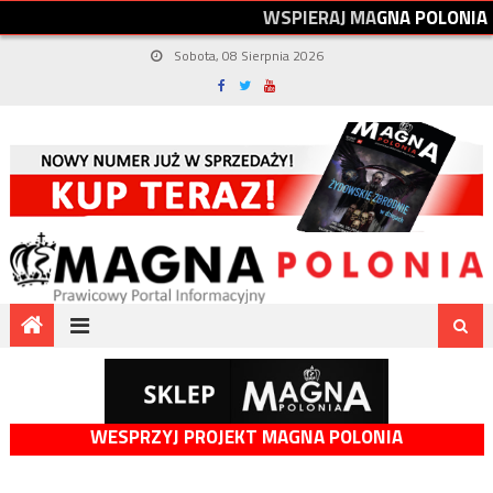
W
S
P
I
E
R
A
J
M
A
G
N
A
P
O
L
O
N
I
A
Sobota, 08 Sierpnia 2026
WESPRZYJ PROJEKT MAGNA POLONIA