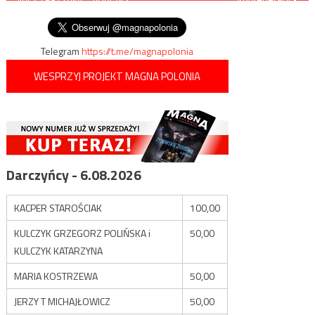
wpisu
aferałów z Art-B
Telegram
https://t.me/magnapolonia
WESPRZYJ PROJEKT MAGNA POLONIA
Darczyńcy - 6.08.2026
KACPER STAROŚCIAK
100,00
KULCZYK GRZEGORZ POLIŃSKA i
50,00
KULCZYK KATARZYNA
MARIA KOSTRZEWA
50,00
JERZY T MICHAJŁOWICZ
50,00