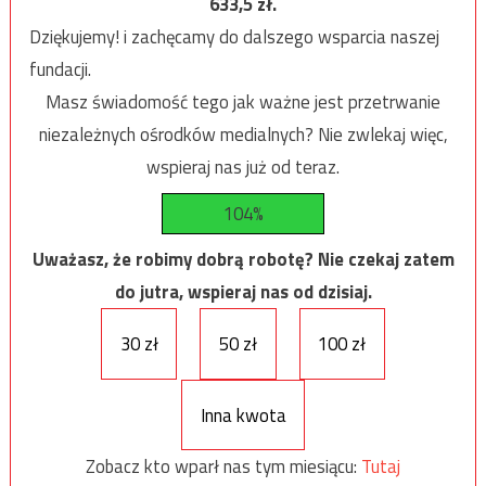
633,5
zł.
Dziękujemy! i zachęcamy do dalszego wsparcia naszej
fundacji.
Masz świadomość tego jak ważne jest przetrwanie
niezależnych ośrodków medialnych? Nie zwlekaj więc,
wspieraj nas już od teraz.
104%
Uważasz, że robimy dobrą robotę? Nie czekaj zatem
do jutra, wspieraj nas od dzisiaj.
30 zł
50 zł
100 zł
Inna kwota
Zobacz kto wparł nas tym miesiącu:
Tutaj