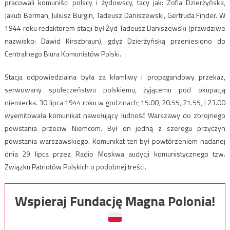
pracowali komuniści polscy i żydowscy, tacy jak: Zofia Dzierżyńska,
Jakub Berman, Juliusz Burgin, Tadeusz Daniszewski, Gertruda Finder. W
1944 roku redaktorem stacji był Żyd Tadeusz Daniszewski (prawdziwe
nazwisko: Dawid Kirszbraun), gdyż Dzierżyńską przeniesiono do
Centralnego Biura Komunistów Polski.
Stacja odpowiedzialna była za kłamliwy i propagandowy przekaz,
serwowany spoleczeństwu polskiemu, żyjącemu pod okupacją
niemiecka. 30 lipca 1944 roku w godzinach; 15.00, 20.55, 21.55, i 23.00
wyemitowała komunikat nawołujący ludność Warszawy do zbrojnego
powstania przeciw Niemcom. Był on jedną z szeregu przyczyn
powstania warszawskiego. Komunikat ten był powtórzeniem nadanej
dnia 29 lipca przez Radio Moskwa audycji komunistycznego tzw.
Związku Patriotów Polskich o podobnej treści.
Wspieraj Fundację Magna Polonia!