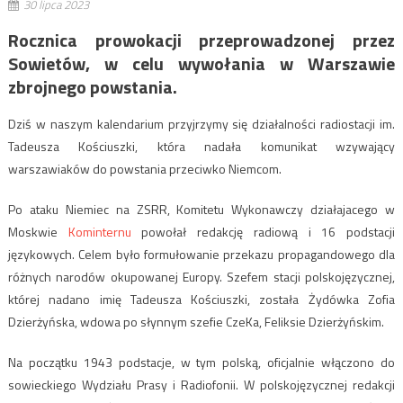
30 lipca 2023
Rocznica prowokacji przeprowadzonej przez
Sowietów, w celu wywołania w Warszawie
zbrojnego powstania.
Dziś w naszym kalendarium przyjrzymy się działalności radiostacji im.
Tadeusza Kościuszki, która nadała komunikat wzywający
warszawiaków do powstania przeciwko Niemcom.
Po ataku Niemiec na ZSRR, Komitetu Wykonawczy działajacego w
Moskwie
Kominternu
powołał redakcję radiową i 16 podstacji
językowych. Celem było formułowanie przekazu propagandowego dla
różnych narodów okupowanej Europy. Szefem stacji polskojęzycznej,
której nadano imię Tadeusza Kościuszki, została Żydówka Zofia
Dzierżyńska, wdowa po słynnym szefie CzeKa, Feliksie Dzierżyńskim.
Na początku 1943 podstacje, w tym polską, oficjalnie włączono do
sowieckiego Wydziału Prasy i Radiofonii. W polskojęzycznej redakcji