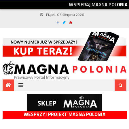
W
S
P
I
E
R
A
J
M
A
G
N
A
P
O
L
O
N
I
A
Piątek, 07 Sierpnia 2026
WESPRZYJ PROJEKT MAGNA POLONIA