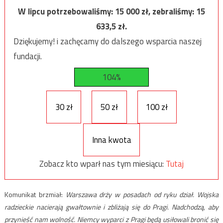
W lipcu potrzebowaliśmy:
15 000
zł, zebraliśmy:
15
633,5
zł.
Dziękujemy! i zachęcamy do dalszego wsparcia naszej
fundacji.
104%
30 zł
50 zł
100 zł
Inna kwota
Zobacz kto wparł nas tym miesiącu:
Tutaj
Komunikat brzmiał:
Warszawa drży w posadach od ryku dział. Wojska
radzieckie nacierają gwałtownie i zbliżają się do Pragi. Nadchodzą, aby
przynieść nam wolność. Niemcy wyparci z Pragi będą usiłowali bronić się