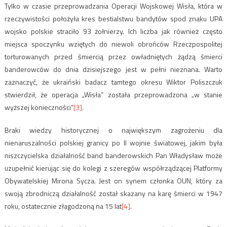
Tylko w czasie przeprowadzania Operacji Wojskowej Wisła, która w
rzeczywistości położyła kres bestialstwu bandytów spod znaku UPA
wojsko polskie straciło 93 żołnierzy. Ich liczba jak również często
miejsca spoczynku wziętych do niewoli obrońców Rzeczpospolitej
torturowanych przed śmiercią przez owładniętych żądzą śmierci
banderowców do dnia dzisiejszego jest w pełni nieznana. Warto
zaznaczyć, że ukraiński badacz tamtego okresu Wiktor Poliszczuk
stwierdził, że operacja „Wisła” została przeprowadzona „w stanie
wyższej konieczności”
[3]
.
Braki wiedzy historycznej o największym zagrożeniu dla
nienaruszalności polskiej granicy po II wojnie światowej, jakim była
niszczycielska działalność band banderowskich Pan Władysław może
uzupełnić kierując się do kolegi z szeregów współrządzącej Platformy
Obywatelskiej Mirona Sycza. Jest on synem członka OUN, który za
swoją zbrodniczą działalność został skazany na karę śmierci w 1947
roku, ostatecznie złagodzoną na 15 lat
[4]
.