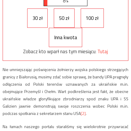
8%
30 zł
50 zł
100 zł
Inna kwota
Zobacz kto wparł nas tym miesiącu:
Tutaj
Nie umniejszając poświęcenia żołnierzy wojska polskiego strzegących
granicy z Białorusią, musimy zdać sobie sprawę, że bandy UPA pragnęły
odłączenia od Polski terenów uznawanych za ukraińskie m.in.
obejmujące Przemyśl i Chełm. Wart podkreślenia jest fakt, że obecne
ukraińskie władze gloryfikujące zbrodniarzy spod znaku UPA i SS
Galizien jawnie demonstrują swoje roszczenia wobec Polski m.in.
podczas spotkania z sekretarzem stanu USA
[2]
.
Na łamach naszego portalu staraliśmy się wielokrotnie przywracać