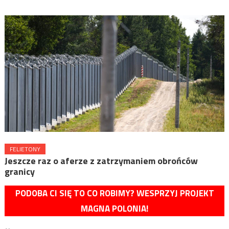
FELIETONY
Jeszcze raz o aferze z zatrzymaniem obrońców
granicy
PODOBA CI SIĘ TO CO ROBIMY? WESPRZYJ PROJEKT
MAGNA POLONIA!