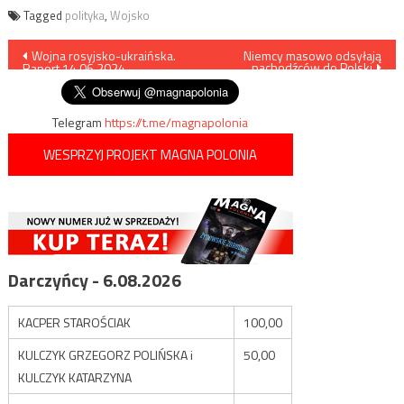
Tagged
polityka
,
Wojsko
Nawigacja
Wojna rosyjsko-ukraińska.
Niemcy masowo odsyłają
nachodźców do Polski
Raport 14.06.2024
wpisu
Telegram
https://t.me/magnapolonia
WESPRZYJ PROJEKT MAGNA POLONIA
Darczyńcy - 6.08.2026
KACPER STAROŚCIAK
100,00
KULCZYK GRZEGORZ POLIŃSKA i
50,00
KULCZYK KATARZYNA