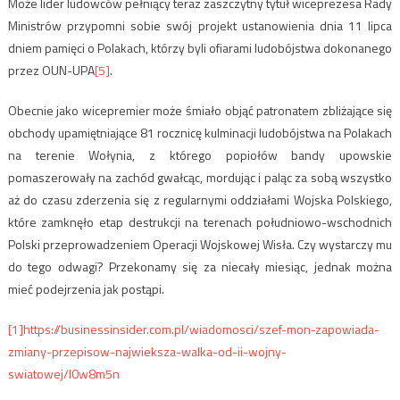
Może lider ludowców pełniący teraz zaszczytny tytuł wiceprezesa Rady
Ministrów przypomni sobie swój projekt ustanowienia dnia 11 lipca
dniem pamięci o Polakach, którzy byli ofiarami ludobójstwa dokonanego
przez OUN-UPA
[5]
.
Obecnie jako wicepremier może śmiało objąć patronatem zbliżające się
obchody upamiętniające 81 rocznicę kulminacji ludobójstwa na Polakach
na terenie Wołynia, z którego popiołów bandy upowskie
pomaszerowały na zachód gwałcąc, mordując i paląc za sobą wszystko
aż do czasu zderzenia się z regularnymi oddziałami Wojska Polskiego,
które zamknęło etap destrukcji na terenach południowo-wschodnich
Polski przeprowadzeniem Operacji Wojskowej Wisła. Czy wystarczy mu
do tego odwagi? Przekonamy się za niecały miesiąc, jednak można
mieć podejrzenia jak postąpi.
[1]
https://businessinsider.com.pl/wiadomosci/szef-mon-zapowiada-
zmiany-przepisow-najwieksza-walka-od-ii-wojny-
swiatowej/l0w8m5n