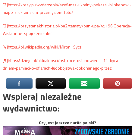
[2]
https://kresy.pl/wydarzenia/szef-msz-ukrainy-pokazal-blinkenowi-
mape-z-ukrainskim-przemyslem-foto/
[3]
https://przystanekhistoria.pl/pa2/tematy/oun-upa/45196,Operacja-
Wisla-inne-spojrzenie.html
[4]
https://pl.wikipedia.org/wiki/Miron_Sycz
[5]
https://dzieje.pl/aktualnosci/psl-chce-ustanowienia-11-lipca-
dniem-pamieci-o-ofiarach-ludobojstwa-dokonanego-przez
Wspieraj niezależne
wydawnictwo:
Czy jest jeszcze naród polski?