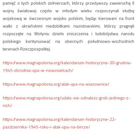
pamięć o tych polskich żołnierzach, którzy przeżywszy zawieruchę II
wojny światowej często w młodym wieku rozpoczynali służbę
wojskową w ówczesnym wojsku polskim, będąc kierowani na front
walki z ukraińskimi niedobitkami nazistowskimi, którzy pragnęli
rozpoczęte na Wołyniu dzieło zniszczenia i ludobójstwa narodu
polskiego kontynuować na obecnych południowo-wschodnich
terenach Rzeczpospolitej.
https://www.magnapolonia.org/kalendarium-historyczne-30-grudnia-
1945-zbrodnia-upa-w-nowosielcach/
https://www.magnapolonia.org/atak-upa-na-wiazownice/
https://www.magnapolonia.org/udalo-sie-odnalezc-grob-jednego-z-
nich/
https://www.magnapolonia.org/kalendarium-historyczne-22-
pazdziernika-1945-roku-i-atak-upa-na-bircze/