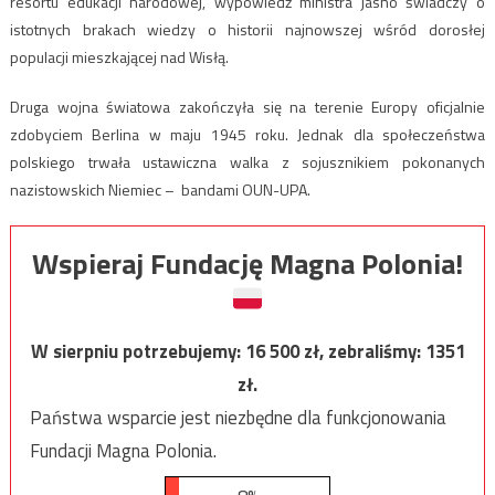
resortu edukacji narodowej, wypowiedź ministra jasno świadczy o
istotnych brakach wiedzy o historii najnowszej wśród dorosłej
populacji mieszkającej nad Wisłą.
Druga wojna światowa zakończyła się na terenie Europy oficjalnie
zdobyciem Berlina w maju 1945 roku. Jednak dla społeczeństwa
polskiego trwała ustawiczna walka z sojusznikiem pokonanych
nazistowskich Niemiec – bandami OUN-UPA.
Wspieraj Fundację Magna Polonia!
W sierpniu potrzebujemy:
16 500
zł, zebraliśmy:
1351
zł.
Państwa wsparcie jest niezbędne dla funkcjonowania
Fundacji Magna Polonia.