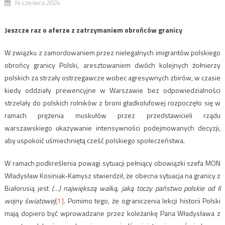
14 czerwca 2024
Jeszcze raz o aferze z zatrzymaniem obrońców granicy
W związku z zamordowaniem przez nielegalnych imigrantów polskiego
obrońcy granicy Polski, aresztowaniem dwóch kolejnych żołnierzy
polskich za strzały ostrzegawcze wobec agresywnych zbirów, w czasie
kiedy oddziały prewencyjne w Warszawie bez odpowiedzialności
strzelały do polskich rolników z broni gładkolufowej rozpoczęło się w
ramach prężenia muskułów przez przedstawicieli rządu
warszawskiego ukazywanie intensywności podejmowanych decyzji,
aby uspokoić uśmiechniętą cześć polskiego społeczeństwa.
W ramach podkreślenia powagi sytuacji pełniący obowiązki szefa MON
Władysław Kosiniak-Kamysz stwierdził, że obecna sytuacja na granicy z
Białorusią jest
(…) największą walką, jaką toczy państwo polskie od II
wojny światowej
[1]
. Pomimo tego, że ograniczenia lekcji historii Polski
mają dopiero być wprowadzane przez koleżankę Pana Władysława z