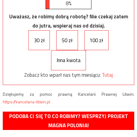
8%
Uważasz, że robimy dobrą robotę? Nie czekaj zatem
do jutra, wspieraj nas od dzisiaj.
30 zł
50 zł
100 zł
Inna kwota
Zobacz kto wparł nas tym miesiącu:
Tutaj
Dziękujemy za pomoc prawną Kancelarii Prawnej Litwin:
https://kancelaria-litwin.pl
PODOBA CI SIĘ TO CO ROBIMY? WESPRZYJ PROJEKT
MAGNA POLONIA!