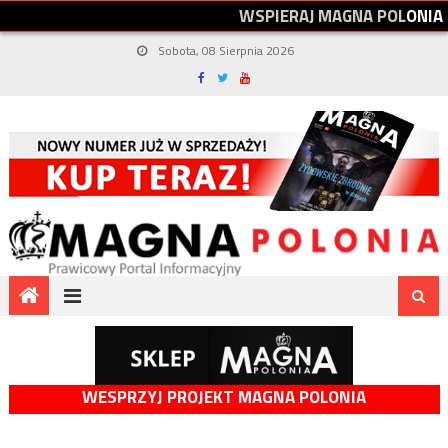
W
S
P
I
E
R
A
J
M
A
G
N
A
P
O
L
O
N
I
A
Sobota, 08 Sierpnia 2026
WESPRZYJ PROJEKT MAGNA POLONIA