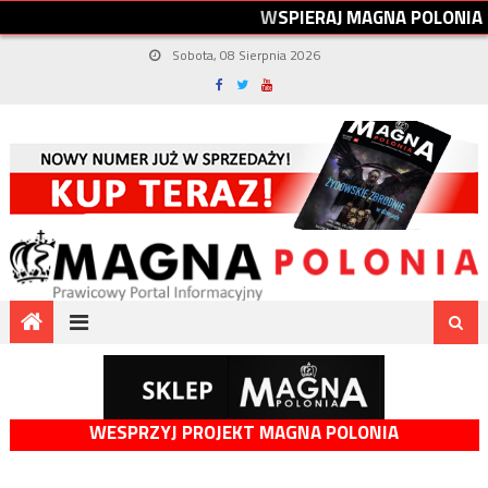
W
S
P
I
E
R
A
J
M
A
G
N
A
P
O
L
O
N
I
A
Sobota, 08 Sierpnia 2026
WESPRZYJ PROJEKT MAGNA POLONIA