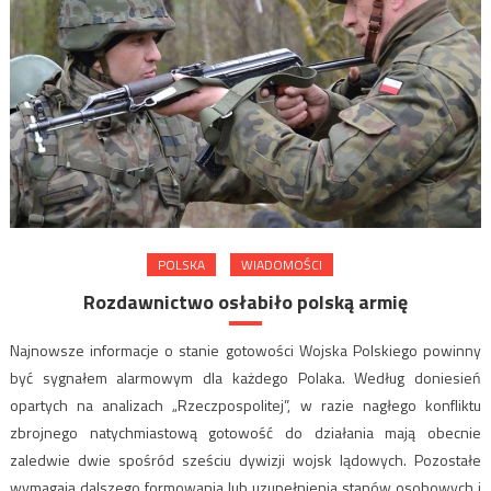
POLSKA
WIADOMOŚCI
Rozdawnictwo osłabiło polską armię
Najnowsze informacje o stanie gotowości Wojska Polskiego powinny
być sygnałem alarmowym dla każdego Polaka. Według doniesień
opartych na analizach „Rzeczpospolitej”, w razie nagłego konfliktu
zbrojnego natychmiastową gotowość do działania mają obecnie
zaledwie dwie spośród sześciu dywizji wojsk lądowych. Pozostałe
wymagają dalszego formowania lub uzupełnienia stanów osobowych i