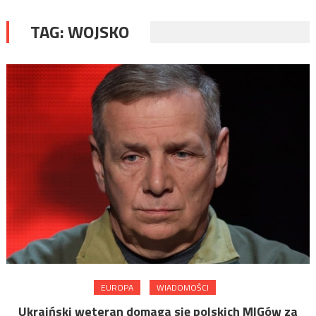
TAG:
WOJSKO
EUROPA
WIADOMOŚCI
Ukraiński weteran domaga się polskich MIGów za