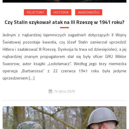
FELIETONY
HISTORIA
WIADOMOŚCI
Czy Stalin szykował atak na III Rzeszę w 1941 roku?
Jednym z najbardziej tajemniczych zagadnień dotyczących II Wojny
Światowej pozostaje kwestia, czy Józef Stalin zamierzał uprzedzić
Hitlera i zaatakować III Rzeszę. Dyskusja ta trwa od dziesięcioleci, a jej
najbardziej znanym propagatorem stał się były oficer GRU Wiktor
Suworow, autor książki „Lodołamacz”. Według jego tezy niemiecka
operacja „Barbarossa” z 22 czerwca 1941 roku była jedynie
uprzedzeniem […]
14 lipca 2026