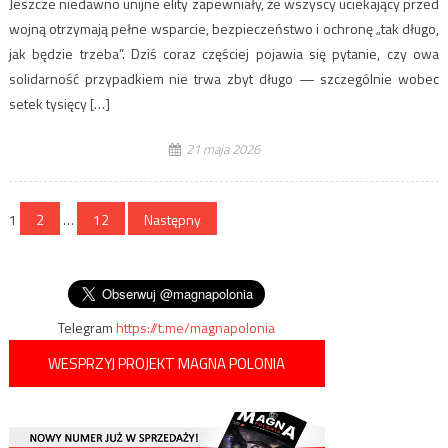
Jeszcze niedawno unijne elity zapewniały, że wszyscy uciekający przed
wojną otrzymają pełne wsparcie, bezpieczeństwo i ochronę „tak długo,
jak będzie trzeba”. Dziś coraz częściej pojawia się pytanie, czy owa
solidarność przypadkiem nie trwa zbyt długo — szczególnie wobec
setek tysięcy […]
21 maja 2026
Stronicowanie
1
2
…
12
Następny
wpisów
Telegram
https://t.me/magnapolonia
WESPRZYJ PROJEKT MAGNA POLONIA