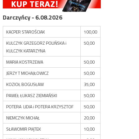
Darczyńcy - 6.08.2026
KACPER STAROŚCIAK
100,00
KULCZYK GRZEGORZ POLIŃSKA i
50,00
KULCZYK KATARZYNA
MARIA KOSTRZEWA
50,00
JERZY T MICHAJŁOWICZ
50,00
KOZIOŁ BOGUSŁAW
35,00
PAWEŁ ŁUKASZ ZIEMIAŃSKI
50,00
POTERA LIDIA i POTERA KRZYSZTOF
50,00
NIEMCZYK MICHAŁ
20,00
SŁAWOMIR PIĄTEK
10,00