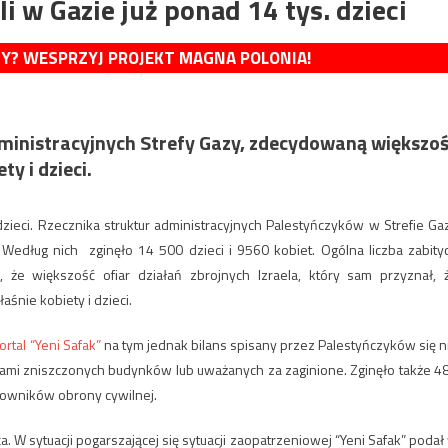
 w Gazie już ponad 14 tys. dzieci
MY? WESPRZYJ PROJEKT MAGNA POLONIA!
inistracyjnych Strefy Gazy, zdecydowaną większo
y i dzieci.
zieci. Rzecznika struktur administracyjnych Palestyńczyków w Strefie Ga
. Według nich
zginęło 14 500 dzieci i 9560 kobiet. Ogólna liczba zabity
 że większość ofiar działań zbrojnych Izraela, który sam przyznał, 
śnie kobiety i dzieci.
ortal “Yeni Safak”
na tym jednak bilans spisany przez Palestyńczyków się n
ruzami zniszczonych budynków lub uważanych za zaginione.
Zginęło także 4
cowników obrony cywilnej.
. W sytuacji pogarszającej się sytuacji zaopatrzeniowej “Yeni Safak” podał