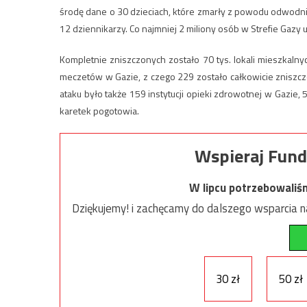
środę dane o 30 dzieciach, które zmarły z powodu odwodni
12 dziennikarzy. Co najmniej 2 miliony osób w Strefie Ga
Kompletnie zniszczonych zostało 70 tys. lokali mieszkalnyc
meczetów w Gazie, z czego 229 zostało całkowicie zniszczo
ataku było także 159 instytucji opieki zdrowotnej w Gazie,
karetek pogotowia.
Wspieraj Fund
W lipcu potrzebowaliś
Dziękujemy! i zachęcamy do dalszego wsparcia na
30 zł
50 zł