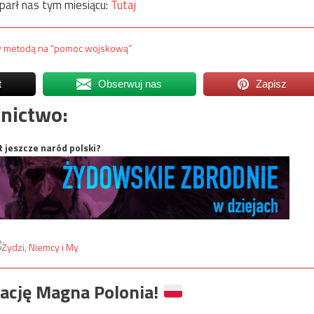
parł nas tym miesiącu:
Tutaj
ów metodą na “pomoc wojskową”
t
Obserwuj nas
Zapisz
nictwo:
t jeszcze naród polski?
ację Magna Polonia!