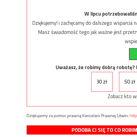
W lipcu potrzebowaliś
Dziękujemy! i zachęcamy do dalszego wsparcia na
Masz świadomość tego jak ważne jest przetrw
wspie
Uważasz, że robimy dobrą robotę? Ni
30 zł
50 zł
Zobacz kto w
Dziękujemy za pomoc prawną Kancelarii Prawnej Litwin:
http
PODOBA CI SIĘ TO CO ROBI