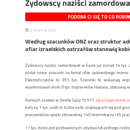
Żydowscy naziści zamordowali
PODOBA CI SIĘ TO CO ROBI
6 kwietnia 2024
Według szacunków ONZ oraz struktur adm
ofiar izraelskich ostrzałów stanowią kobiet
Żydowscy naziści zamordowali w Gazie już ponad 14 tys. d
podał nowe szacunki na temat ofiar żydowskiego reżimu
Palestyńczyków to 39,5 tys. Szacunki te wskazują więc,
wyeliminował około 9 tys. bojowników Hamasu, stanowią wła
Rannych zostało w Strefie Gazy 75 577.
Jak podaje turecki p
kończy. 7 tys. osób to liczba osób znajdujących się pod g
pracowników opieki zdrowotnej, 140 dziennikarzy i 65 pra
17 tys. dzieci jest pozbawionych obydwu lub jednego rodzica