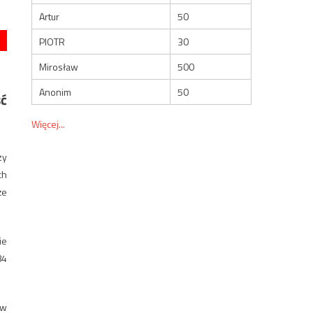
Artur
50
PIOTR
30
Mirosław
500
Anonim
50
ść
Więcej...
zy
ch
że
ie
84
 w