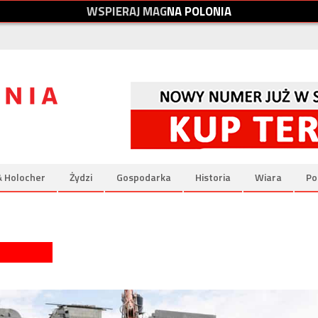
W
S
P
I
E
R
A
J
M
A
G
N
A
P
O
L
O
N
I
A
& Holocher
Żydzi
Gospodarka
Historia
Wiara
Po