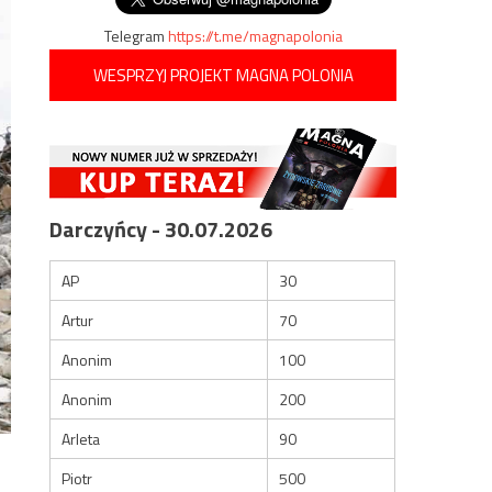
Telegram
https://t.me/magnapolonia
WESPRZYJ PROJEKT MAGNA POLONIA
Darczyńcy - 30.07.2026
AP
30
Artur
70
Anonim
100
Anonim
200
Arleta
90
Piotr
500