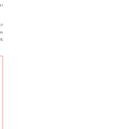
 i
97
em
26