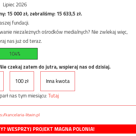
Lipiec 2026
my:
15 000
zł, zebraliśmy:
15 633,5
zł.
szej fundacji.
anie niezależnych ośrodków medialnych? Nie zwlekaj więc,
raj nas już od teraz.
104%
e czekaj zatem do jutra, wspieraj nas od dzisiaj.
100 zł
Inna kwota
parł nas tym miesiącu:
Tutaj
s://kancelaria-litwin.pl
MY? WESPRZYJ PROJEKT MAGNA POLONIA!