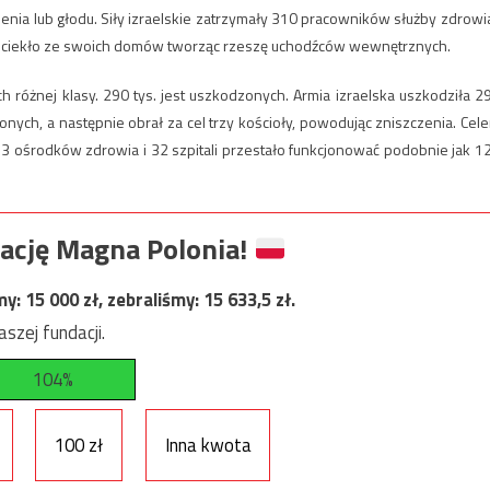
enia lub głodu.
Siły izraelskie zatrzymały 310 pracowników służby zdrowia
zy uciekło ze swoich domów tworząc rzeszę uchodźców wewnętrznych.
h różnej klasy. 290 tys. jest uszkodzonych. Armia izraelska uszkodziła 2
nych, a następnie obrał za cel trzy kościoły, powodując zniszczenia. Cel
 53 ośrodków zdrowia i 32 szpitali przestało funkcjonować podobnie jak 1
ację Magna Polonia!
my:
15 000
zł, zebraliśmy:
15 633,5
zł.
szej fundacji.
104%
100 zł
Inna kwota