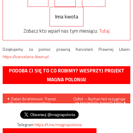
Inna kwota
Zobacz kto wparł nas tym miesiącu:
Tutaj
Dziękujemy za pomoc prawną Kancelarii Prawnej Litwin:
https://kancelaria-litwin.pl
PODOBA CI SIĘ TO CO ROBIMY? WESPRZYJ PROJEKT
MAGNA POLONIA!
Nawigacja
Zlatan Ibrahimovic: Trener
Odlot – Auchan też rezygnuje
ze sprzedaży żywych karpi
piłkarskiej reprezentacji
wpisu
Szwecji jest rasistą
Telegram
https://t.me/magnapolonia