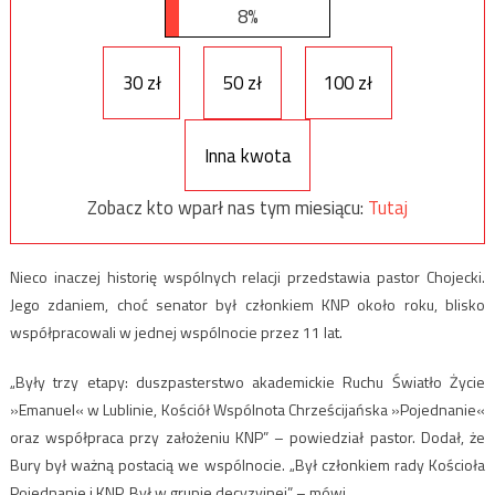
8%
30 zł
50 zł
100 zł
Inna kwota
Zobacz kto wparł nas tym miesiącu:
Tutaj
Nieco inaczej historię wspólnych relacji przedstawia pastor Chojecki.
Jego zdaniem, choć senator był członkiem KNP około roku, blisko
współpracowali w jednej wspólnocie przez 11 lat.
„Były trzy etapy: duszpasterstwo akademickie Ruchu Światło Życie
»Emanuel« w Lublinie, Kościół Wspólnota Chrześcijańska »Pojednanie«
oraz współpraca przy założeniu KNP” – powiedział pastor. Dodał, że
Bury był ważną postacią we wspólnocie. „Był członkiem rady Kościoła
Pojednanie i KNP. Był w grupie decyzyjnej” – mówi.