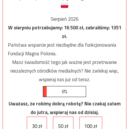
Sierpień 2026
W sierpniu potrzebujemy:
16 500
zł, zebraliśmy:
1351
zł.
Państwa wsparcie jest niezbędne dla funkcjonowania
Fundacji Magna Polonia.
Masz świadomość tego jak ważne jest przetrwanie
niezależnych ośrodków medialnych? Nie zwlekaj więc,
wspieraj nas już od teraz.
8%
Uważasz, że robimy dobrą robotę? Nie czekaj zatem
do jutra, wspieraj nas od dzisiaj.
30 zł
50 zł
100 zł