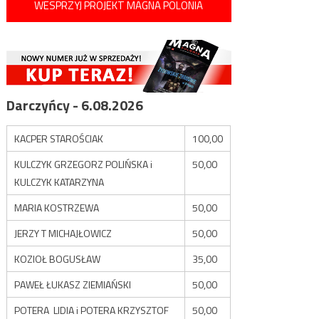
WESPRZYJ PROJEKT MAGNA POLONIA
Darczyńcy - 6.08.2026
KACPER STAROŚCIAK
100,00
KULCZYK GRZEGORZ POLIŃSKA i
50,00
KULCZYK KATARZYNA
MARIA KOSTRZEWA
50,00
JERZY T MICHAJŁOWICZ
50,00
KOZIOŁ BOGUSŁAW
35,00
PAWEŁ ŁUKASZ ZIEMIAŃSKI
50,00
POTERA LIDIA i POTERA KRZYSZTOF
50,00