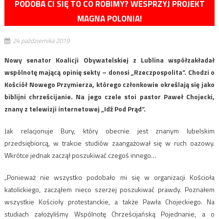
PODOBA CI SIĘ TO CO ROBIMY? WESPRZYJ PROJEKT
MAGNA POLONIA!
24 października 2019
Nowy senator Koalicji Obywatelskiej z Lublina współzakładał
wspólnotę mającą opinię sekty – donosi „Rzeczpospolita”. Chodzi o
Kościół Nowego Przymierza, którego członkowie określają się jako
biblijni chrześcijanie. Na jego czele stoi pastor Paweł Chojecki,
znany z telewizji internetowej „Idź Pod Prąd”.
Jak relacjonuje Bury, który obecnie jest znanym lubelskim
przedsiębiorcą, w trakcie studiów zaangażował się w ruch oazowy.
Wkrótce jednak zaczął poszukiwać czegoś innego…
„Ponieważ nie wszystko podobało mi się w organizacji Kościoła
katolickiego, zacząłem nieco szerzej poszukiwać prawdy. Poznałem
wszystkie Kościoły protestanckie, a także Pawła Chojeckiego. Na
studiach założyliśmy Wspólnotę Chrześcijańską Pojednanie, a o