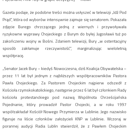
Gazeta podaje, że podobne treści można usłyszeć w telewizji „Idź Pod
Prąd”, która od wyborów intensywnie zajmuje się senatorem. Pokazała
zdjęcie Burego chrzczącego jedną z wiernych i przywoływała
ryzykowne wyprawy Chojeckiego z Burym do byłej Jugosławii tuż po
zakończeniu wojny w Bośni. Zdaniem telewizji, Bury „w ostentacyjny
sposób zakłamuje rzeczywistość”, marginalizując wieloletnią
współpracę.
„Senator Jacek Bury – kiedyś Nowoczesna, dziś Koalicja Obywatelska –
przez 11 lat był jednym z najbliższych współpracowników Pastora
Pawła Chojeckiego. Za Pastorem Chojeckim najpierw odszedł z
Kościoła rzymskokatolickiego, następnie przez 6 lat był członkiem Rady
kościoła protestanckiego pod nazwą Wspólnota Chrześcijańska
Pojednanie, który prowadził Pastor Chojecki, a w roku 1997
współzakładał Kościół Nowego Przymierza w Lublinie. Jego nazwisko
figuruje na liście członków założycieli KNP w Lublinie. Wczoraj w
porannej audycji Radia Lublin stwierdził, że z Pawłem Chojeckim