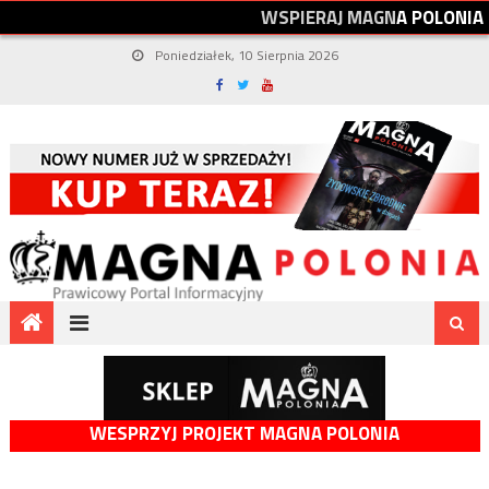
W
S
P
I
E
R
A
J
M
A
G
N
A
P
O
L
O
N
I
A
Poniedziałek, 10 Sierpnia 2026
WESPRZYJ PROJEKT MAGNA POLONIA