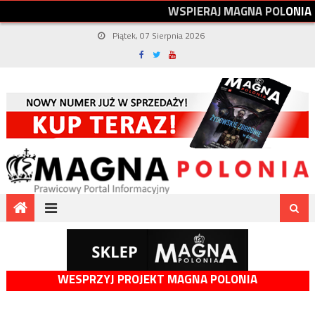
W
S
P
I
E
R
A
J
M
A
G
N
A
P
O
L
O
N
I
A
Piątek, 07 Sierpnia 2026
WESPRZYJ PROJEKT MAGNA POLONIA