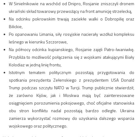
W Sinielnikowie na wschód od Dnipro, Rosjanie zniszczyli dronem
ukraiński skład towarowy przewożący na front amunicję strzelecką,
Na odcinku pokrowskim trwają zaciekłe walki o Dobropilię oraz
Bilickie,
Po opanowaniu Limania, siły rosyjskie nacierały wzdłuż kompleksu
leśnego w kierunku Szczorowe,
Na północy odcinka kupianskiego, Rosjanie zajęli Patro-Iwaniwkę.
Przybliża to możliwość połączenia się z wojskami atakującymi Biały
Kolodiaz w jedną linię frontu,
Istotnym tematem politycznym pozostają przygotowania do
spotkania prezydenta Zełenskiego z prezydentem USA
Donald
Trump
podczas szczytu NATO w Turcji. Trump publicznie stwierdził,
że zarówno Kijów, jak i Moskwa mają być zainteresowane
osiągnięciem porozumienia pokojowego, choć oficjalne stanowiska
obu stron konfliktu nadal pozostają bardzo odległe. Ukraina
zamierza wykorzystać rozmowy do uzyskania dalszego wsparcia
wojskowego oraz politycznego.