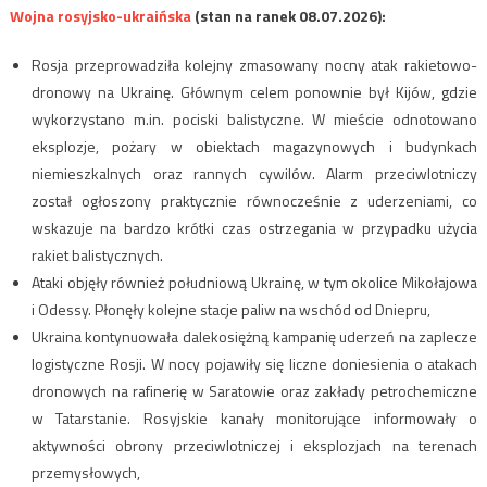
Wojna rosyjsko-ukraińska
(stan na ranek 08.07.2026):
Rosja przeprowadziła kolejny zmasowany nocny atak rakietowo-
dronowy na Ukrainę. Głównym celem ponownie był Kijów, gdzie
wykorzystano m.in. pociski balistyczne. W mieście odnotowano
eksplozje, pożary w obiektach magazynowych i budynkach
niemieszkalnych oraz rannych cywilów. Alarm przeciwlotniczy
został ogłoszony praktycznie równocześnie z uderzeniami, co
wskazuje na bardzo krótki czas ostrzegania w przypadku użycia
rakiet balistycznych.
Ataki objęły również południową Ukrainę, w tym okolice Mikołajowa
i Odessy. Płonęły kolejne stacje paliw na wschód od Dniepru,
Ukraina kontynuowała dalekosiężną kampanię uderzeń na zaplecze
logistyczne Rosji. W nocy pojawiły się liczne doniesienia o atakach
dronowych na rafinerię w Saratowie oraz zakłady petrochemiczne
w Tatarstanie. Rosyjskie kanały monitorujące informowały o
aktywności obrony przeciwlotniczej i eksplozjach na terenach
przemysłowych,