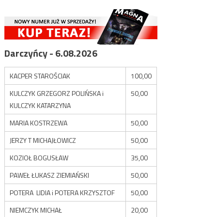
Darczyńcy - 6.08.2026
KACPER STAROŚCIAK
100,00
KULCZYK GRZEGORZ POLIŃSKA i
50,00
KULCZYK KATARZYNA
MARIA KOSTRZEWA
50,00
JERZY T MICHAJŁOWICZ
50,00
KOZIOŁ BOGUSŁAW
35,00
PAWEŁ ŁUKASZ ZIEMIAŃSKI
50,00
POTERA LIDIA i POTERA KRZYSZTOF
50,00
NIEMCZYK MICHAŁ
20,00