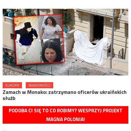
EUROPA
WIADOMOŚCI
Zamach w Monako: zatrzymano oficerów ukraińskich
służb
PODOBA CI SIĘ TO CO ROBIMY? WESPRZYJ PROJEKT
MAGNA POLONIA!