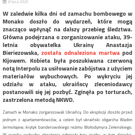
8 lipca 2026
W zaledwie kilka dni od zamachu bombowego w
Monako doszło do wydarzeń, które mogą
znacząco wpłynąć na dalszy przebieg śledztwa.
Główna podejrzana o zorganizowanie ataku, 39-
letnia obywatelka Ukrainy Anastazja
Bieriezowska,
została odnaleziona martwa
pod
Kijowem. Kobieta była poszukiwana czerwoną
notą Interpolu za usiłowanie zabójstwa z użyciem
materiałów wybuchowych. Po wykryciu jej
udziału w ataku, ukraińscy zleceniodawcy
postanowili się jej pozbyć. Zginęła po torturach,
zastrzelona metodą NKWD.
Zamach w Monako zorganizowali Ukraińcy. Do eksplozji doszło przed
jednym z apartamentowców, a celem był ukraiński oligarcha Wadim
Jermołajew, krytyk banderowskiego reżimu Wołodymyra Zełenskiego.
W wyniku wybuchu obrażenia odniosły trzy osoby, w tym dziecko.