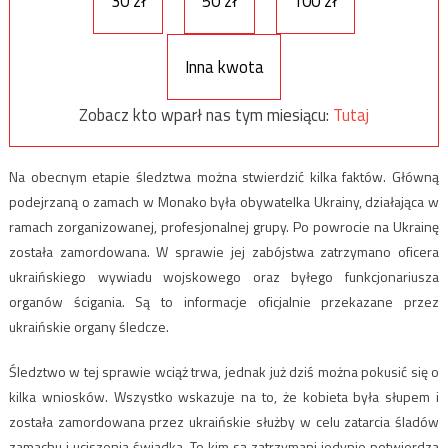
30 zł
50 zł
100 zł
Inna kwota
Zobacz kto wparł nas tym miesiącu:
Tutaj
Na obecnym etapie śledztwa można stwierdzić kilka faktów. Główną
podejrzaną o zamach w Monako była obywatelka Ukrainy, działająca w
ramach zorganizowanej, profesjonalnej grupy. Po powrocie na Ukrainę
została zamordowana. W sprawie jej zabójstwa zatrzymano oficera
ukraińskiego wywiadu wojskowego oraz byłego funkcjonariusza
organów ścigania. Są to informacje oficjalnie przekazane przez
ukraińskie organy śledcze.
Śledztwo w tej sprawie wciąż trwa, jednak już dziś można pokusić się o
kilka wniosków. Wszystko wskazuje na to, że kobieta była słupem i
została zamordowana przez ukraińskie służby w celu zatarcia śladów
zamachu i uciszenia świadka. To kim są zatrzymani jedynie potwierdza