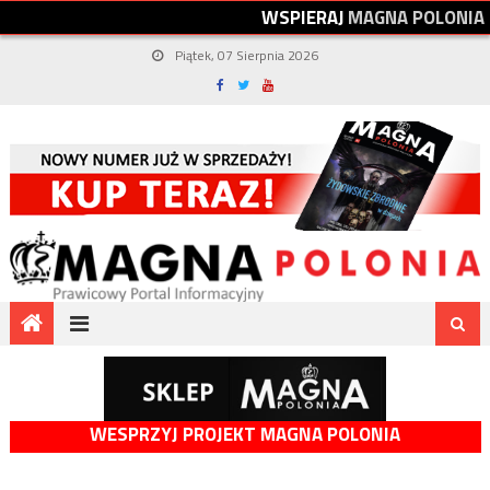
W
S
P
I
E
R
A
J
M
A
G
N
A
P
O
L
O
N
I
A
Piątek, 07 Sierpnia 2026
WESPRZYJ PROJEKT MAGNA POLONIA