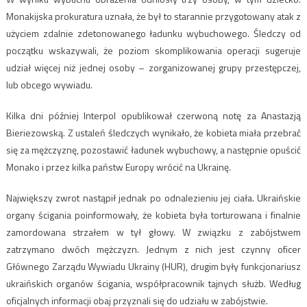
Monakijska prokuratura uznała, że był to starannie przygotowany atak z
użyciem zdalnie zdetonowanego ładunku wybuchowego. Śledczy od
początku wskazywali, że poziom skomplikowania operacji sugeruje
udział więcej niż jednej osoby – zorganizowanej grupy przestępczej,
lub obcego wywiadu.
Kilka dni później Interpol opublikował czerwoną notę za Anastazją
Bieriezowską. Z ustaleń śledczych wynikało, że kobieta miała przebrać
się za mężczyznę, pozostawić ładunek wybuchowy, a następnie opuścić
Monako i przez kilka państw Europy wrócić na Ukrainę.
Największy zwrot nastąpił jednak po odnalezieniu jej ciała. Ukraińskie
organy ścigania poinformowały, że kobieta była torturowana i finalnie
zamordowana strzałem w tył głowy. W związku z zabójstwem
zatrzymano dwóch mężczyzn. Jednym z nich jest czynny oficer
Głównego Zarządu Wywiadu Ukrainy (HUR), drugim były funkcjonariusz
ukraińskich organów ścigania, współpracownik tajnych służb. Według
oficjalnych informacji obaj przyznali się do udziału w zabójstwie.