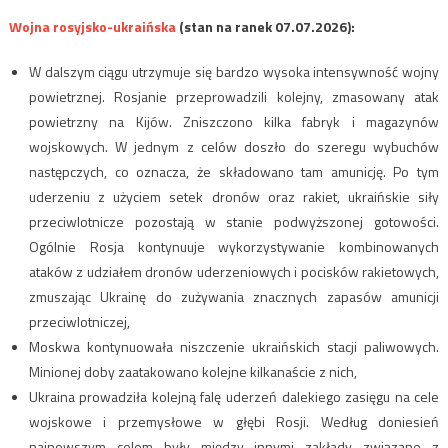
Wojna rosyjsko-ukraińska
(stan na ranek 07.07.2026):
W dalszym ciągu utrzymuje się bardzo wysoka intensywność wojny
powietrznej. Rosjanie przeprowadzili kolejny, zmasowany atak
powietrzny na Kijów. Zniszczono kilka fabryk i magazynów
wojskowych. W jednym z celów doszło do szeregu wybuchów
następczych, co oznacza, że składowano tam amunicję. Po tym
uderzeniu z użyciem setek dronów oraz rakiet, ukraińskie siły
przeciwlotnicze pozostają w stanie podwyższonej gotowości.
Ogólnie Rosja kontynuuje wykorzystywanie kombinowanych
ataków z udziałem dronów uderzeniowych i pocisków rakietowych,
zmuszając Ukrainę do zużywania znacznych zapasów amunicji
przeciwlotniczej,
Moskwa kontynuowała niszczenie ukraińskich stacji paliwowych.
Minionej doby zaatakowano kolejne kilkanaście z nich,
Ukraina prowadziła kolejną falę uderzeń dalekiego zasięgu na cele
wojskowe i przemysłowe w głębi Rosji. Według doniesień
najnowszym celem były między innymi zakłady związane z