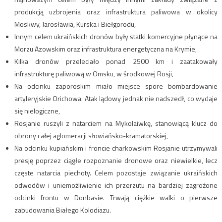
produkcją uzbrojenia oraz infrastruktura paliwowa w okolicy
Moskwy, Jarosławia, Kurska i Biełgorodu,
Innym celem ukraińskich dronów były statki komercyjne płynące na
Morzu Azowskim oraz infrastruktura energetyczna na Krymie,
Kilka dronów przeleciało ponad 2500 km i zaatakowały
infrastrukturę paliwową w Omsku, w środkowej Rosji,
Na odcinku zaporoskim miało miejsce spore bombardowanie
artyleryjskie Orichowa. Atak lądowy jednak nie nadszedł, co wydaje
się nielogiczne,
Rosjanie ruszyli z natarciem na Mykolaiwkę, stanowiącą klucz do
obrony całej aglomeracji słowiańsko-kramatorskiej,
Na odcinku kupiańskim i froncie charkowskim Rosjanie utrzymywali
presję poprzez ciągłe rozpoznanie dronowe oraz niewielkie, lecz
częste natarcia piechoty. Celem pozostaje związanie ukraińskich
odwodów i uniemożliwienie ich przerzutu na bardziej zagrożone
odcinki frontu w Donbasie. Trwają ciężkie walki o pierwsze
zabudowania Białego Kolodiazu.