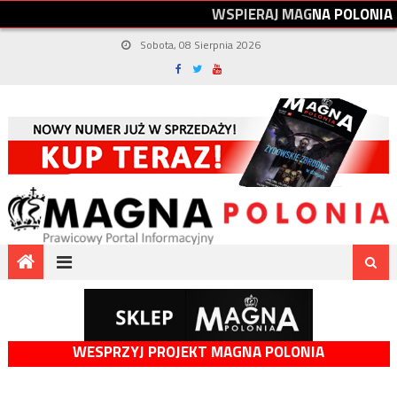
W
S
P
I
E
R
A
J
M
A
G
N
A
P
O
L
O
N
I
A
Sobota, 08 Sierpnia 2026
WESPRZYJ PROJEKT MAGNA POLONIA