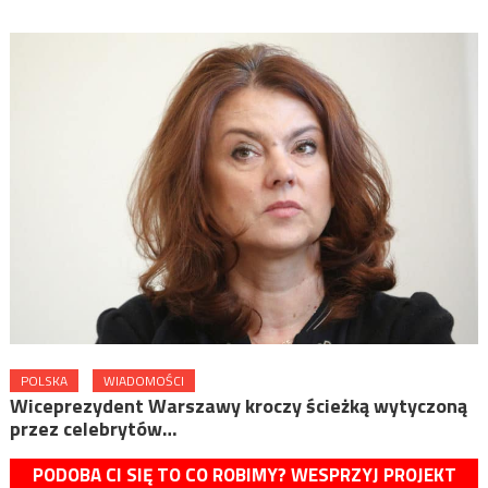
POLSKA
WIADOMOŚCI
Wiceprezydent Warszawy kroczy ścieżką wytyczoną
przez celebrytów…
PODOBA CI SIĘ TO CO ROBIMY? WESPRZYJ PROJEKT