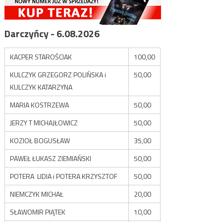
Darczyńcy - 6.08.2026
KACPER STAROŚCIAK
100,00
KULCZYK GRZEGORZ POLIŃSKA i
50,00
KULCZYK KATARZYNA
MARIA KOSTRZEWA
50,00
JERZY T MICHAJŁOWICZ
50,00
KOZIOŁ BOGUSŁAW
35,00
PAWEŁ ŁUKASZ ZIEMIAŃSKI
50,00
POTERA LIDIA i POTERA KRZYSZTOF
50,00
NIEMCZYK MICHAŁ
20,00
SŁAWOMIR PIĄTEK
10,00