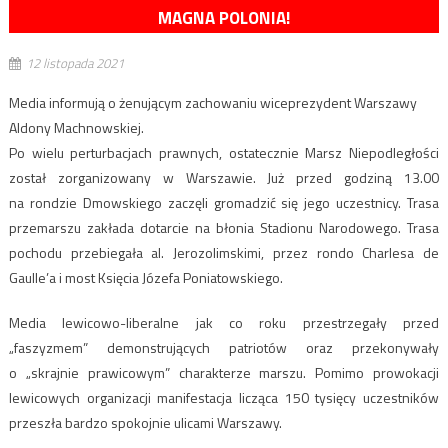
MAGNA POLONIA!
12 listopada 2021
Media informują o żenującym zachowaniu wiceprezydent Warszawy
Aldony Machnowskiej.
Po wielu perturbacjach prawnych, ostatecznie Marsz Niepodległości
został zorganizowany w Warszawie. Już przed godziną 13.00
na rondzie Dmowskiego zaczęli gromadzić się jego uczestnicy. Trasa
przemarszu zakłada dotarcie na błonia Stadionu Narodowego. Trasa
pochodu przebiegała al. Jerozolimskimi, przez rondo Charlesa de
Gaulle’a i most Księcia Józefa Poniatowskiego.
Media lewicowo-liberalne jak co roku przestrzegały przed
„faszyzmem” demonstrujących patriotów oraz przekonywały
o „skrajnie prawicowym” charakterze marszu. Pomimo prowokacji
lewicowych organizacji manifestacja licząca 150 tysięcy uczestników
przeszła bardzo spokojnie ulicami Warszawy.