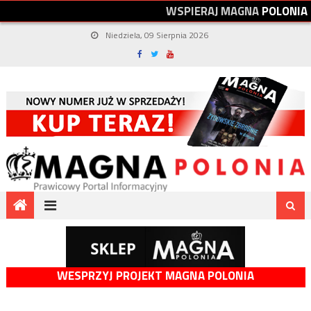
W
S
P
I
E
R
A
J
M
A
G
N
A
P
O
L
O
N
I
A
Niedziela, 09 Sierpnia 2026
WESPRZYJ PROJEKT MAGNA POLONIA