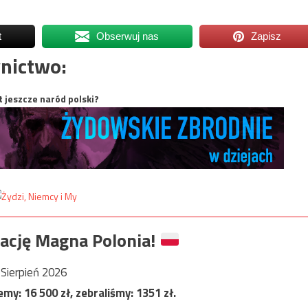
t
Obserwuj nas
Zapisz
nictwo:
t jeszcze naród polski?
ację Magna Polonia!
Sierpień 2026
jemy:
16 500
zł, zebraliśmy:
1351
zł.