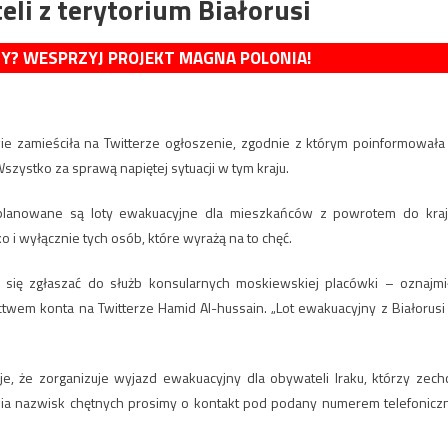
li z terytorium Białorusi
MY? WESPRZYJ PROJEKT MAGNA POLONIA!
wie zamieściła na Twitterze ogłoszenie, zgodnie z którym poinformowała
Wszystko za sprawą napiętej sytuacji w tym kraju.
 planowane są loty ewakuacyjne dla mieszkańców z powrotem do kraj
o i wyłącznie tych osób, które wyrażą na to chęć.
 się zgłaszać do służb konsularnych moskiewskiej placówki – oznajmi
twem konta na Twitterze Hamid Al-hussain. „Lot ewakuacyjny z Białorusi
je, że zorganizuje wyjazd ewakuacyjny dla obywateli Iraku, którzy zech
wania nazwisk chętnych prosimy o kontakt pod podany numerem telefonicz