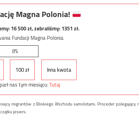
ację Magna Polonia!
jemy:
16 500
zł, zebraliśmy:
1351
zł.
ania Fundacji Magna Polonia.
8%
100 zł
Inna kwota
parł nas tym miesiącu:
Tutaj
tysięcy migrantów z Bliskiego Wschodu samolotami. Proceder polegający 
czątku jesieni.