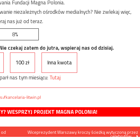
ania Fundacji Magna Polonia.
anie niezależnych ośrodków medialnych? Nie zwlekaj więc,
raj nas już od teraz.
8%
e czekaj zatem do jutra, wspieraj nas od dzisiaj.
100 zł
Inna kwota
parł nas tym miesiącu:
Tutaj
s://kancelaria-litwin.pl
MY? WESPRZYJ PROJEKT MAGNA POLONIA!
y od
Wiceprezydent Warszawy kroczy ścieżką wytyczoną przez
celebrytów…