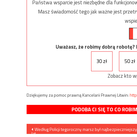
Państwa wsparcie jest niezbędne dla funkcjonow
Masz świadomość tego jak ważne jest przetrw
wspie
Uważasz, że robimy dobrą robotę? Ni
30 zł
50 zł
Zobacz kto w
Dziękujemy za pomoc prawną Kancelarii Prawnej Litwin:
http
PODOBA CI SIĘ TO CO ROBI
Nawigacja
Według Policji tegoroczny marsz był najbezpieczniejsz
lat