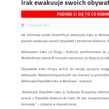
Irak ewakuuje swoich obywate
PODOBA CI SIĘ TO CO ROBI
12 listopada 2021
Jak informuje portal shareinfo.pl ambasada Iraku w Mosk
planach ewakuacji swoich obywateli z terytorium Białorusi. 
Ambasador Iraku na Rosję i Białoruś poinformował, że
Abdulrahman Hamid Al-hussaini zaznaczył, że dotyczy to tylk
Obywatele Iraku chcący wrócić do swojej ojczyzny mogą
ambasada. Wiadomością podzielił się również za pośrednic
Ambasada Republiki Iraku w Moskwie”- wskazał.
„Ambasada Republiki Iraku w Federacji Rosyjskiej informu
wracać z Republiki Białoruś do Iraku. W celu zarejestro
konsulatu” – czytamy w oświadczeniu.