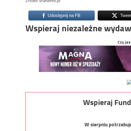
Źródło: shareinfo.pl
Udostępnij na FB
Twee
Wspieraj niezależne wydaw
Czy jes
Wspieraj Fund
W sierpniu potrzebu