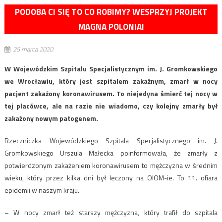
PODOBA CI SIĘ TO CO ROBIMY? WESPRZYJ PROJEKT
MAGNA POLONIA!
25 marca 2020
W Wojewódzkim Szpitalu Specjalistycznym im. J. Gromkowskiego
we Wrocławiu, który jest szpitalem zakaźnym, zmarł w nocy
pacjent zakażony koronawirusem. To niejedyna śmierć tej nocy w
tej placówce, ale na razie nie wiadomo, czy kolejny zmarły był
zakażony nowym patogenem.
Rzeczniczka Wojewódzkiego Szpitala Specjalistycznego im. J.
Gromkowskiego Urszula Małecka poinformowała, że zmarły z
potwierdzonym zakażeniem koronawirusem to mężczyzna w średnim
wieku, który przez kilka dni był leczony na OIOM-ie. To 11. ofiara
epidemii w naszym kraju.
– W nocy zmarł też starszy mężczyzna, który trafił do szpitala