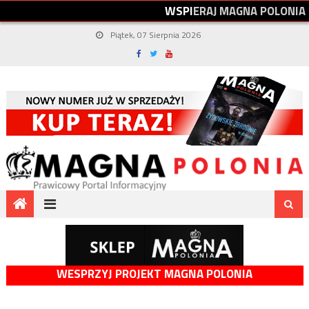
W
S
P
I
E
R
A
J
M
A
G
N
A
P
O
L
O
N
I
A
Piątek, 07 Sierpnia 2026
WESPRZYJ PROJEKT MAGNA POLONIA