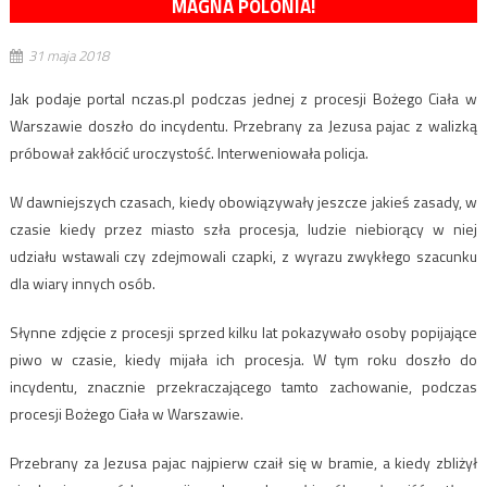
MAGNA POLONIA!
31 maja 2018
Jak podaje portal nczas.pl podczas jednej z procesji Bożego Ciała w
Warszawie doszło do incydentu. Przebrany za Jezusa pajac z walizką
próbował zakłócić uroczystość. Interweniowała policja.
W dawniejszych czasach, kiedy obowiązywały jeszcze jakieś zasady, w
czasie kiedy przez miasto szła procesja, ludzie niebiorący w niej
udziału wstawali czy zdejmowali czapki, z wyrazu zwykłego szacunku
dla wiary innych osób.
Słynne zdjęcie z procesji sprzed kilku lat pokazywało osoby popijające
piwo w czasie, kiedy mijała ich procesja. W tym roku doszło do
incydentu, znacznie przekraczającego tamto zachowanie, podczas
procesji Bożego Ciała w Warszawie.
Przebrany za Jezusa pajac najpierw czaił się w bramie, a kiedy zbliżył