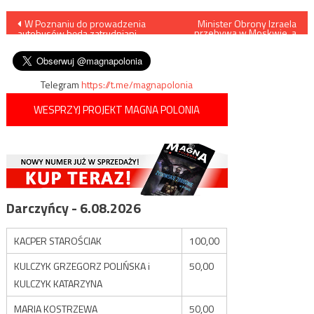
Nawigacja
W Poznaniu do prowadzenia
Minister Obrony Izraela
przebywa w Moskwie, a
autobusów będą zatrudniani
samoloty izraelskie
wpisu
Hindusi
bombardują Syrię
Telegram
https://t.me/magnapolonia
WESPRZYJ PROJEKT MAGNA POLONIA
Darczyńcy - 6.08.2026
KACPER STAROŚCIAK
100,00
KULCZYK GRZEGORZ POLIŃSKA i
50,00
KULCZYK KATARZYNA
MARIA KOSTRZEWA
50,00