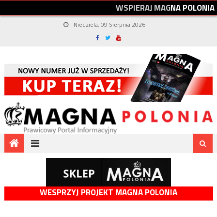
W
S
P
I
E
R
A
J
M
A
G
N
A
P
O
L
O
N
I
A
Niedziela, 09 Sierpnia 2026
WESPRZYJ PROJEKT MAGNA POLONIA