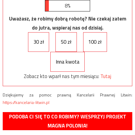
8%
Uważasz, że robimy dobrą robotę? Nie czekaj zatem
do jutra, wspieraj nas od dzisiaj.
30 zł
50 zł
100 zł
Inna kwota
Zobacz kto wparł nas tym miesiącu:
Tutaj
Dziękujemy za pomoc prawną Kancelarii Prawnej Litwin:
https://kancelaria-litwin.pl
PODOBA CI SIĘ TO CO ROBIMY? WESPRZYJ PROJEKT
MAGNA POLONIA!