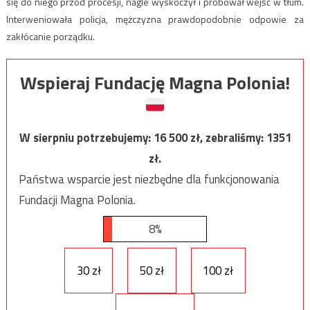
się do niego przód procesji, nagle wyskoczył i próbował wejść w tłum.
Interweniowała policja, mężczyzna prawdopodobnie odpowie za
zakłócanie porządku.
Wspieraj Fundację Magna Polonia!
W sierpniu potrzebujemy:
16 500
zł, zebraliśmy:
1351
zł.
Państwa wsparcie jest niezbędne dla funkcjonowania
Fundacji Magna Polonia.
8%
30 zł
50 zł
100 zł