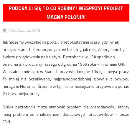
PODOBA CI SIĘ TO CO ROBIMY? WESPRZYJ PROJEKT
MAGNA POLONIA!
7 października 2018
Jak możemy wyczytać na portalu onet.plostatnimi czasy, gdy rynek
pracy w Stanach Zjednoczonych był tak silny, jak dziś, Amerykanie byli
świeżo po lądowaniu na Księżycu. Bezrobocie w USA spadło do
poziomu 3,7 proc., najniższego od grudnia 1969 roku – informuje CNN.
W ostatnim miesiącu w Stanach
przybyło kolejne 134 tys. miejsc pracy.
To mniej niż oczekiwano, najprawdopodobniej głównie z powodu
huraganu Florence. Średnio w tym roku miesięcznie przybywało ponad
211 tys. miejsc pracy.
Niskie bezrobocie może stanowić
problem
dla pracodawców, którzy
mają problem ze znalezieniem dodatkowych pracowników – pisze
CNN.