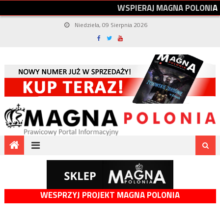
W
S
P
I
E
R
A
J
M
A
G
N
A
P
O
L
O
N
I
A
Niedziela, 09 Sierpnia 2026
WESPRZYJ PROJEKT MAGNA POLONIA