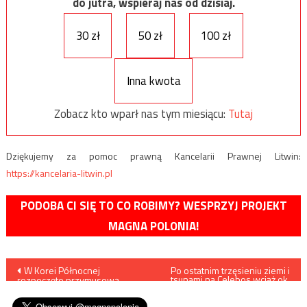
do jutra, wspieraj nas od dzisiaj.
30 zł
50 zł
100 zł
Inna kwota
Zobacz kto wparł nas tym miesiącu:
Tutaj
Dziękujemy za pomoc prawną Kancelarii Prawnej Litwin:
https://kancelaria-litwin.pl
PODOBA CI SIĘ TO CO ROBIMY? WESPRZYJ PROJEKT
MAGNA POLONIA!
Nawigacja
W Korei Północnej
Po ostatnim trzęsieniu ziemi i
tsunami na Celebos wciąż ok.
rozpoczęto przymusową
5 tys. osób uważa się za
wpisu
zbiórkę psich skór…
zaginione