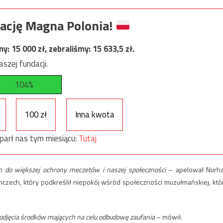
ację Magna Polonia!
my:
15 000
zł, zebraliśmy:
15 633,5
zł.
szej fundacji.
104%
100 zł
Inna kwota
parł nas tym miesiącu:
Tutaj
m do większej ochrony meczetów i naszej społeczności
– apelował Nurh
zech, który podkreślił niepokój wśród społeczności muzułmańskiej, któ
odjęcia środków mających na celu odbudowę zaufania
– mówił.