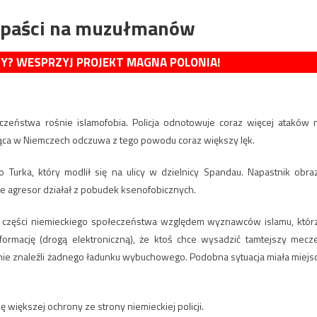
napaści na muzułmanów
MY? WESPRZYJ PROJEKT MAGNA POLONIA!
czeństwa rośnie islamofobia. Policja odnotowuje coraz więcej ataków 
ąca w Niemczech odczuwa z tego powodu coraz większy lęk.
 Turka, który modlił się na ulicy w dzielnicy Spandau. Napastnik obraz
 że agresor działał z pobudek ksenofobicznych.
ji części niemieckiego społeczeństwa względem wyznawców islamu, któr
nformację (drogą elektroniczną), że ktoś chce wysadzić tamtejszy mecze
 nie znaleźli żadnego ładunku wybuchowego. Podobna sytuacja miała miejs
iększej ochrony ze strony niemieckiej policji.