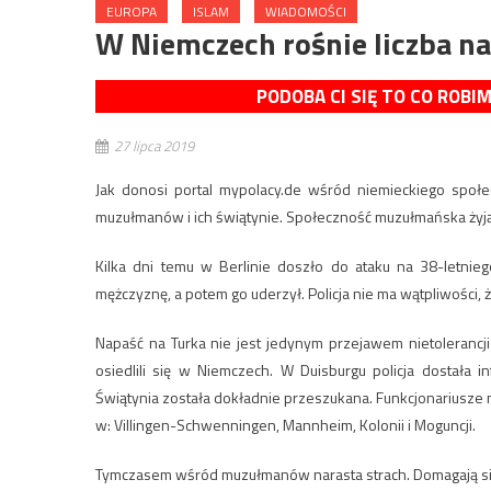
EUROPA
ISLAM
WIADOMOŚCI
W Niemczech rośnie liczba 
PODOBA CI SIĘ TO CO ROBI
27 lipca 2019
Jak donosi portal mypolacy.de wśród niemieckiego społe
muzułmanów i ich świątynie. Społeczność muzułmańska żyj
Kilka dni temu w Berlinie doszło do ataku na 38-letniego
mężczyznę, a potem go uderzył. Policja nie ma wątpliwości,
Napaść na Turka nie jest jedynym przejawem nietoleranc
osiedlili się w Niemczech. W Duisburgu policja dostała i
Świątynia została dokładnie przeszukana. Funkcjonariusze
w: Villingen-Schwenningen, Mannheim, Kolonii i Moguncji.
Tymczasem wśród muzułmanów narasta strach. Domagają się w