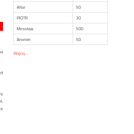
Artur
50
PIOTR
30
Mirosław
500
Anonim
50
na
Więcej...
ił
zy
t.
ce