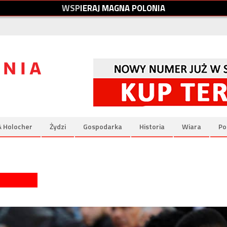
W
S
P
I
E
R
A
J
M
A
G
N
A
P
O
L
O
N
I
A
& Holocher
Żydzi
Gospodarka
Historia
Wiara
Po