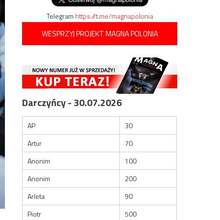
Telegram
https://t.me/magnapolonia
WESPRZYJ PROJEKT MAGNA POLONIA
Darczyńcy - 30.07.2026
AP
30
Artur
70
Anonim
100
Anonim
200
Arleta
90
Piotr
500