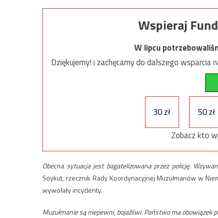
Wspieraj Fund
W lipcu potrzebowaliś
Dziękujemy! i zachęcamy do dalszego wsparcia na
30 zł
50 zł
Zobacz kto w
Obecna sytuacja jest bagatelizowana przez policję. Wzywa
Soykut, rzecznik Rady Koordynacyjnej Muzułmanów w Niemc
wywołały incydenty.
Muzułmanie są niepewni, bojaźliwi. Państwo ma obowiązek p