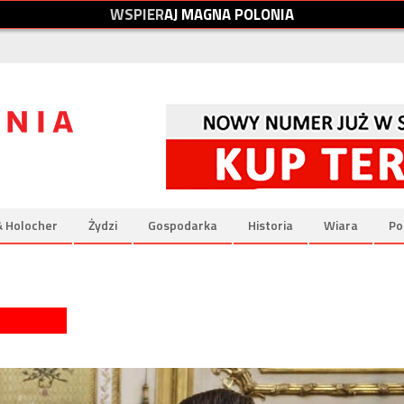
W
S
P
I
E
R
A
J
M
A
G
N
A
P
O
L
O
N
I
A
& Holocher
Żydzi
Gospodarka
Historia
Wiara
Po