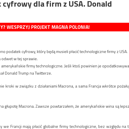
 cyfrowy dla firm z USA. Donald
MY? WESPRZYJ PROJEKT MAGNA POLONIA!
no podatek cyfrowy, który będą musieli płacić technologiczne firmy z USA.
odwet w tej sprawie.
e amerykańskie firmy technologiczne. Jeśli ktoś powinien je opodatkowywa
sał Donald Trump na Twitterze.
e kroki w związku z działaniami Macrona, a sama Francja wkrótce pożału
 na głupotę Macrona. Zawsze powtarzałem, że amerykańskie wina są leps
we Francji mają płacić globalne firmy technologiczne, bez względu na t