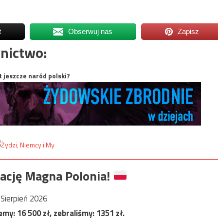
t
Obserwuj nas
Zapisz
nictwo:
t jeszcze naród polski?
ację Magna Polonia!
Sierpień 2026
jemy:
16 500
zł, zebraliśmy:
1351
zł.