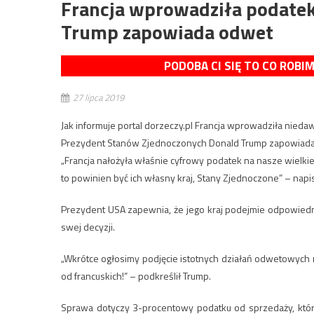
Francja wprowadziła podatek
Trump zapowiada odwet
PODOBA CI SIĘ TO CO ROBI
27 lipca 2019
Jak informuje portal dorzeczy.pl Francja wprowadziła niedaw
Prezydent Stanów Zjednoczonych Donald Trump zapowiada 
„Francja nałożyła właśnie cyfrowy podatek na nasze wielki
to powinien być ich własny kraj, Stany Zjednoczone” – napi
Prezydent USA zapewnia, że jego kraj podejmie odpowiedni
swej decyzji.
„Wkrótce ogłosimy podjęcie istotnych działań odwetowych
od francuskich!” – podkreślił Trump.
Sprawa dotyczy 3-procentowy podatku od sprzedaży, który 