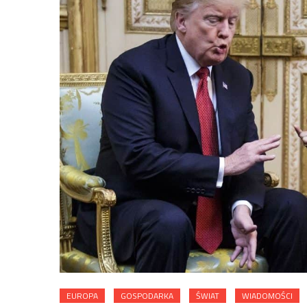
EUROPA
GOSPODARKA
ŚWIAT
WIADOMOŚCI