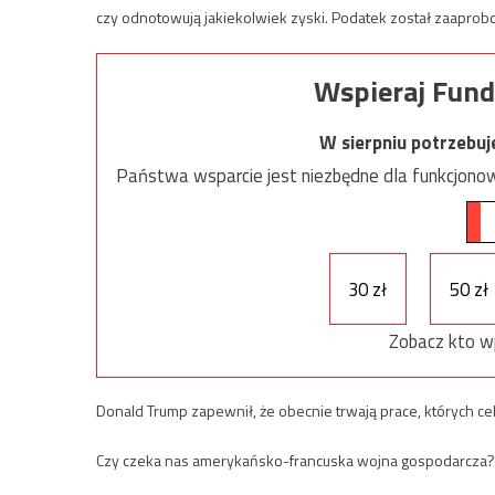
czy odnotowują jakiekolwiek zyski. Podatek został zaapr
Wspieraj Fund
W sierpniu potrzebu
Państwa wsparcie jest niezbędne dla funkcjonow
30 zł
50 zł
Zobacz kto w
Donald Trump zapewnił, że obecnie trwają prace, których c
Czy czeka nas amerykańsko-francuska wojna gospodarcza?