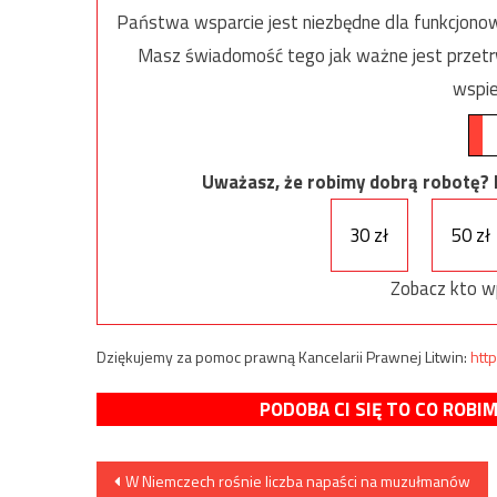
Państwa wsparcie jest niezbędne dla funkcjonow
Masz świadomość tego jak ważne jest przetrw
wspie
Uważasz, że robimy dobrą robotę? Ni
30 zł
50 zł
Zobacz kto w
Dziękujemy za pomoc prawną Kancelarii Prawnej Litwin:
http
PODOBA CI SIĘ TO CO ROBI
Nawigacja
W Niemczech rośnie liczba napaści na muzułmanów