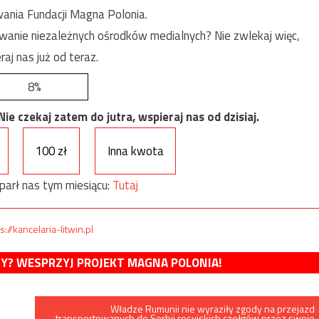
ania Fundacji Magna Polonia.
anie niezależnych ośrodków medialnych? Nie zwlekaj więc,
raj nas już od teraz.
8%
e czekaj zatem do jutra, wspieraj nas od dzisiaj.
100 zł
Inna kwota
parł nas tym miesiącu:
Tutaj
s://kancelaria-litwin.pl
MY? WESPRZYJ PROJEKT MAGNA POLONIA!
Władze Rumunii nie wyraziły zgody na przejazd
transportowanych do Serbii rosyjskich czołgów przez swoje