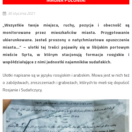
MAGNA POLONIA!
30 stycznia 2021
„Wszystkie twoje miejsca, ruchy, pozycje i obecność są
monitorowane przez mieszkańców miasta. Przygotowanie
ukierunkowane. Jesteś proszony o natychmiastowe opuszczenie
miasta…” – ulotki tej treści pojawiły się w libijskim portowym
mieście Syrta, w którym stacjonują formacje rosyjskie i
współdziałające z nimi jednostki najemników sudańskich.
Ulotki napisane są w języku rosyjskim i arabskim. Mowa jest w nich też
o zabójstwach, zniszczeniach i grabieżach, których to mieli się dopuścić
Rosjanie i Sudańczycy.