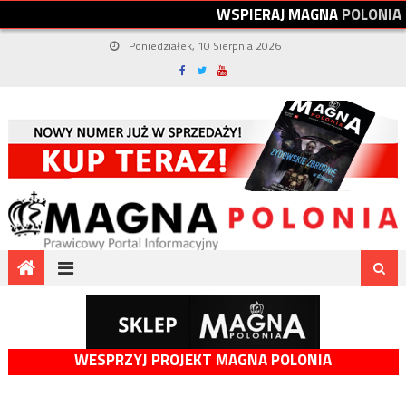
W
S
P
I
E
R
A
J
M
A
G
N
A
P
O
L
O
N
I
A
Poniedziałek, 10 Sierpnia 2026
WESPRZYJ PROJEKT MAGNA POLONIA