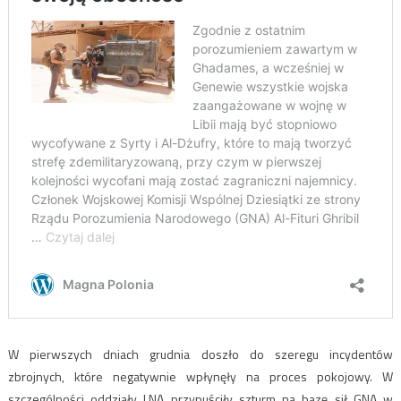
W pierwszych dniach grudnia doszło do szeregu incydentów
zbrojnych, które negatywnie wpłynęły na proces pokojowy. W
szczególności oddziały LNA przypuściły szturm na bazę sił GNA w