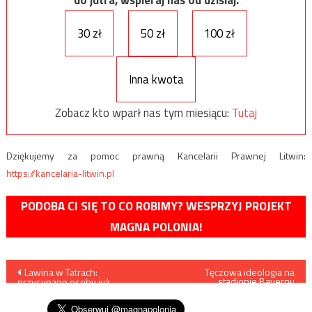
do jutra, wspieraj nas od dzisiaj.
30 zł
50 zł
100 zł
Inna kwota
Zobacz kto wparł nas tym miesiącu:
Tutaj
Dziękujemy za pomoc prawną Kancelarii Prawnej Litwin:
https://kancelaria-litwin.pl
PODOBA CI SIĘ TO CO ROBIMY? WESPRZYJ PROJEKT
MAGNA POLONIA!
Nawigacja
Lawina w Tatrach:
Tęczowa ideologia na
stadionie Bayernu
przysypane osoby już
Monachium
wpisu
bezpieczne na powierzchni