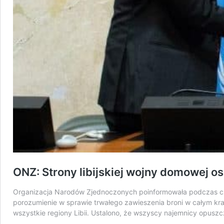
ONZ: Strony libijskiej wojny domowej o
Organizacja Narodów Zjednoczonych poinformowała podczas czw
porozumienie w sprawie trwałego zawieszenia broni w całym kra
wszystkie regiony Libii. Ustalono, że wszyscy najemnicy opusz