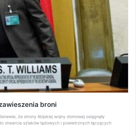
zawieszenia broni
wie, że strony libijskiej wojny domowej osiągnęły
dto otwarcia szlaków lądowych i powietrznych łączących