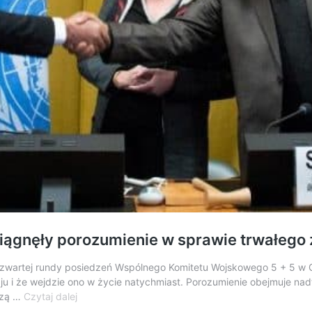
siągnęły porozumienie w sprawie trwałego 
artej rundy posiedzeń Wspólnego Komitetu Wojskowego 5 + 5 w Gene
ju i że wejdzie ono w życie natychmiast. Porozumienie obejmuje na
ONZ:
czą …
Czytaj dalej
Strony