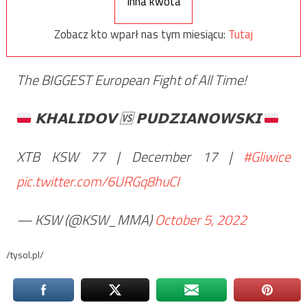
Inna kwota
Zobacz kto wparł nas tym miesiącu:
Tutaj
The BIGGEST European Fight of All Time!
𝗞𝗛𝗔𝗟𝗜𝗗𝗢𝗩
🆚
𝗣𝗨𝗗𝗭𝗜𝗔𝗡𝗢𝗪𝗦𝗞𝗜
XTB KSW 77 | December 17 |
#Gliwice
pic.twitter.com/6URGq8huCI
— KSW (@KSW_MMA)
October 5, 2022
/tysol.pl/