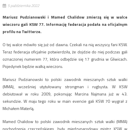
5 października 2022
Mariusz Pudzianowski i Mamed Chalidow zmierzą się w walce
wieczoru gali KSW 77. Informację federacja podała na oficjalnym
profilu na Twitterze.
O tej walce mówiło się już od dawna. Czekali na nią wszyscy fani KSW.
Teraz federacja oficjalnie potwierdziła, że dojdzie do niej podczas gali
oznaczonej numerem 77, która odbędzie się 17 grudnia w Gliwicach.
Pojedynek będzie walką wieczoru.
Mariusz Pudzianowski to polski zawodnik mieszanych sztuk walki
(MMA), wcześniej utytułowany strongman i rugbysta. W KSW
debiutował w roku 2009, pokonując Marcina Najmana już w 43.
sekundzie. W maju tego roku w main evencie gali KSW 70 wygrał z
Michałem Materlą.
Mamed Chalidow to polski zawodnik mieszanych sztuk walki (MMA)
pochodzenia czeczeńskiego, były międzynarodowy mistrz KSW w