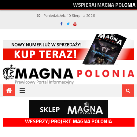
W
S
P
I
E
R
A
J
M
A
G
N
A
P
O
L
O
N
I
A
Poniedziałek, 10 Sierpnia 2026
WESPRZYJ PROJEKT MAGNA POLONIA