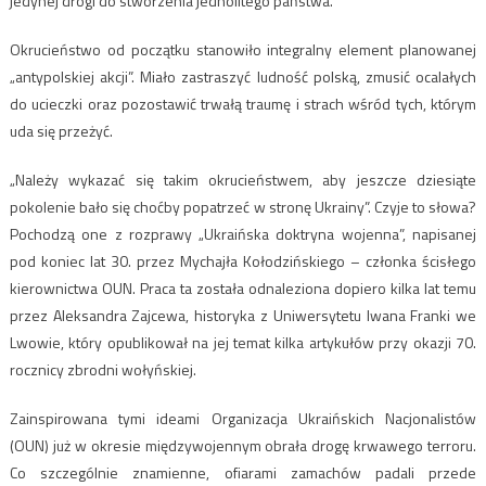
jedynej drogi do stworzenia jednolitego państwa.
Okrucieństwo od początku stanowiło integralny element planowanej
„antypolskiej akcji”. Miało zastraszyć ludność polską, zmusić ocalałych
do ucieczki oraz pozostawić trwałą traumę i strach wśród tych, którym
uda się przeżyć.
„Należy wykazać się takim okrucieństwem, aby jeszcze dziesiąte
pokolenie bało się choćby popatrzeć w stronę Ukrainy”. Czyje to słowa?
Pochodzą one z rozprawy „Ukraińska doktryna wojenna”, napisanej
pod koniec lat 30. przez Mychajła Kołodzińskiego – członka ścisłego
kierownictwa OUN. Praca ta została odnaleziona dopiero kilka lat temu
przez Aleksandra Zajcewa, historyka z Uniwersytetu Iwana Franki we
Lwowie, który opublikował na jej temat kilka artykułów przy okazji 70.
rocznicy zbrodni wołyńskiej.
Zainspirowana tymi ideami Organizacja Ukraińskich Nacjonalistów
(OUN) już w okresie międzywojennym obrała drogę krwawego terroru.
Co szczególnie znamienne, ofiarami zamachów padali przede