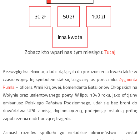
30 zł
50 zł
100 zł
Inna kwota
Zobacz kto wparł nas tym miesiącu:
Tutaj
Bezwzględna eliminacja ludzi dążących do porozumienia trwała także w
czasie wojny. Jej symbolem stał się tragiczny los porucznika
Zygmunta
Rumla
– oficera Armii Krajowej, komendanta Batalionów Chłopskich na
Wołyniu oraz utalentowanego poety. W lipcu 1943 roku, jako oficjalny
emisariusz Polskiego Państwa Podziemnego, udał się bez broni do
dowództwa UPA z misją dyplomatyczną, podejmując ostatnią próbę
zapobieżenia nadchodzącej tragedii.
Zamiast rozmów spotkało go nieludzkie okrucieństwo – został