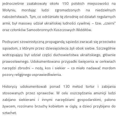
jednocześnie zaatakowały około 150 polskich miejscowości na
Wołyniu, mordując ludzi zgromadzonych na niedzielnych
nabożeństwach. Tym, co odróżniało tę zbrodnię od działań regularnych
armii, był masowy udział ukraińskiej ludności cywilnej – tzw. „czerni”
oraz członków Samoobronnych Kuszczowych Widdiłów.
Podsycani szowinistyczną propagandą sąsiedzi zwracali się przeciwko
sąsiadom, z którymi przez dziesięciolecia żyli obok siebie. Szczególnie
wstrząsający był udział części duchowieństwa ukraińskiego, głównie
prawosławnego. Udokumentowano przypadki święcenia w cerkwiach
narzędzi zbrodni – noży, kos i siekier – co miało nadawać mordom
pozory religijnego usprawiedliwienia.
Historycy udokumentowali ponad 130 metod tortur i zabijania
stosowanych przez sprawców. W celu oszczędzania amunicji ludzi
zabijano siekierami i innymi narzędziami gospodarskimi, palono
żywcem, rozcinano brzuchy kobietom w ciąży, a dzieci przybijano do
sztachet.