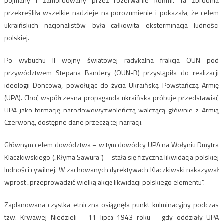
pojmany i zamordowany przez rozerwanie końmi. Ta zbrodnia
przekreśliła wszelkie nadzieje na porozumienie i pokazała, że celem
ukraińskich nacjonalistów była całkowita eksterminacja ludności
polskiej.
Po wybuchu II wojny światowej radykalna frakcja OUN pod
przywództwem Stepana Bandery (OUN-B) przystąpiła do realizacji
ideologii Doncowa, powołując do życia Ukraińską Powstańczą Armię
(UPA). Choć współczesna propaganda ukraińska próbuje przedstawiać
UPA jako formację narodowowyzwoleńczą walczącą głównie z Armią
Czerwoną, dostępne dane przeczą tej narracji.
Głównym celem dowództwa – w tym dowódcy UPA na Wołyniu Dmytra
Klaczkiwskiego („Kłyma Sawura”) – stała się fizyczna likwidacja polskiej
ludności cywilnej. W zachowanych dyrektywach Klaczkiwski nakazywał
wprost „przeprowadzić wielką akcję likwidacji polskiego elementu”.
Zaplanowana czystka etniczna osiągnęła punkt kulminacyjny podczas
tzw. Krwawej Niedzieli – 11 lipca 1943 roku – gdy oddziały UPA