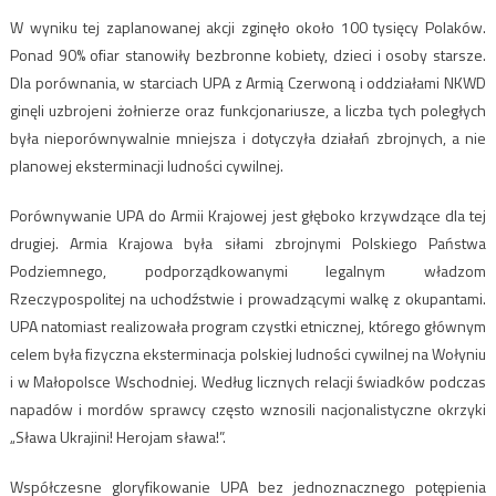
W wyniku tej zaplanowanej akcji zginęło około 100 tysięcy Polaków.
Ponad 90% ofiar stanowiły bezbronne kobiety, dzieci i osoby starsze.
Dla porównania, w starciach UPA z Armią Czerwoną i oddziałami NKWD
ginęli uzbrojeni żołnierze oraz funkcjonariusze, a liczba tych poległych
była nieporównywalnie mniejsza i dotyczyła działań zbrojnych, a nie
planowej eksterminacji ludności cywilnej.
Porównywanie UPA do Armii Krajowej jest głęboko krzywdzące dla tej
drugiej. Armia Krajowa była siłami zbrojnymi Polskiego Państwa
Podziemnego, podporządkowanymi legalnym władzom
Rzeczypospolitej na uchodźstwie i prowadzącymi walkę z okupantami.
UPA natomiast realizowała program czystki etnicznej, którego głównym
celem była fizyczna eksterminacja polskiej ludności cywilnej na Wołyniu
i w Małopolsce Wschodniej. Według licznych relacji świadków podczas
napadów i mordów sprawcy często wznosili nacjonalistyczne okrzyki
„Sława Ukrajini! Herojam sława!”.
Współczesne gloryfikowanie UPA bez jednoznacznego potępienia