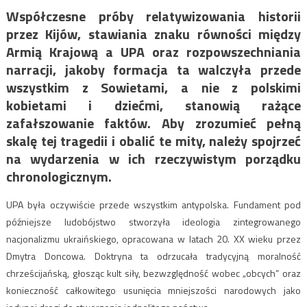
Współczesne próby relatywizowania historii
przez Kijów, stawiania znaku równości między
Armią Krajową a UPA oraz rozpowszechniania
narracji, jakoby formacja ta walczyła przede
wszystkim z Sowietami, a nie z polskimi
kobietami i dziećmi, stanowią rażące
zafałszowanie faktów. Aby zrozumieć pełną
skalę tej tragedii i obalić te mity, należy spojrzeć
na wydarzenia w ich rzeczywistym porządku
chronologicznym.
UPA była oczywiście przede wszystkim antypolska. Fundament pod
późniejsze ludobójstwo stworzyła ideologia zintegrowanego
nacjonalizmu ukraińskiego, opracowana w latach 20. XX wieku przez
Dmytra Doncowa. Doktryna ta odrzucała tradycyjną moralność
chrześcijańską, głosząc kult siły, bezwzględność wobec „obcych” oraz
konieczność całkowitego usunięcia mniejszości narodowych jako