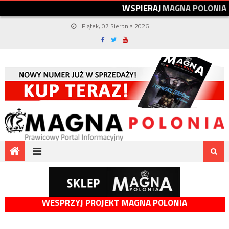
W
S
P
I
E
R
A
J
M
A
G
N
A
P
O
L
O
N
I
A
Piątek, 07 Sierpnia 2026
WESPRZYJ PROJEKT MAGNA POLONIA