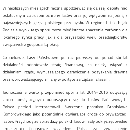
W najbliższych miesiącach można spodziewać się dalszej debaty nad
ostatecznym zakresem ochrony lasów oraz jej wpływem na jedną z
najważniejszych gałęzi polskiego przemysłu. W regionach takich jak
Podlasie wynik tego sporu może mieć istotne znaczenie zarówno dla
lokalnego rynku pracy, jak i dla przyszłości wielu przedsiębiorstw
związanych z gospodarką leśną.
Co ciekawe, Lasy Państwowe po raz pierwszy od ponad stu lat
działalności odnotowały stratę finansową, co należy wiązać z
działaniami rządu, wymuszającego ograniczenie pozyskania drewna
oraz wprowadzającego zmiany w polityce zarządzania lasami.
Jednocześnie warto przypomnieć spór z lat 2014–2015 dotyczący
zmian konstytucyjnych odnoszących się do Lasów Państwowych.
Polscy patrioci interpretowali ówczesne postulaty Bronisława
Komorowskiego jako potencjalnie otwierające drogę do prywatyzacji
lasów. Przychody ze sprzedaży polskich lasów miały pokryć żydowskie
uroszczenia finansowe względem Polski za tzw. mienie