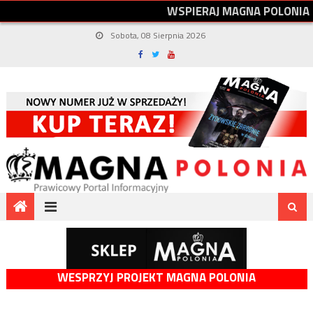
W
S
P
I
E
R
A
J
M
A
G
N
A
P
O
L
O
N
I
A
Sobota, 08 Sierpnia 2026
WESPRZYJ PROJEKT MAGNA POLONIA