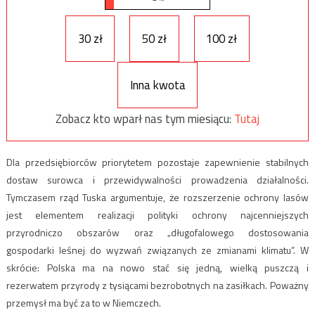
30 zł
50 zł
100 zł
Inna kwota
Zobacz kto wparł nas tym miesiącu:
Tutaj
Dla przedsiębiorców priorytetem pozostaje zapewnienie stabilnych
dostaw surowca i przewidywalności prowadzenia działalności.
Tymczasem rząd Tuska argumentuje, że rozszerzenie ochrony lasów
jest elementem realizacji polityki ochrony najcenniejszych
przyrodniczo obszarów oraz „długofalowego dostosowania
gospodarki leśnej do wyzwań związanych ze zmianami klimatu”. W
skrócie: Polska ma na nowo stać się jedną, wielką puszczą i
rezerwatem przyrody z tysiącami bezrobotnych na zasiłkach. Poważny
przemysł ma być za to w Niemczech.