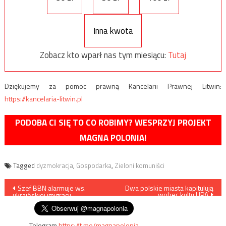
Inna kwota
Zobacz kto wparł nas tym miesiącu:
Tutaj
Dziękujemy za pomoc prawną Kancelarii Prawnej Litwin:
https://kancelaria-litwin.pl
PODOBA CI SIĘ TO CO ROBIMY? WESPRZYJ PROJEKT
MAGNA POLONIA!
Tagged
dyzmokracja
,
Gospodarka
,
Zieloni komuniści
Nawigacja
Szef BBN alarmuje ws.
Dwa polskie miasta kapitulują
wobec kultu UPA
ukraińskiej imigracji
wpisu
Telegram
https://t.me/magnapolonia