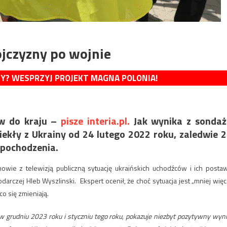
ojczyzny po wojnie
MY? WESPRZYJ PROJEKT MAGNA POLONIA!
ów do kraju –
pisze interia.pl.
Jak wynika z sondaż
ekły z Ukrainy od 24 lutego 2022 roku, zaledwie 
 pochodzenia.
wie z telewizją publiczną sytuację ukraińskich uchodźców i ich posta
czej Hleb Wyszlinski. Ekspert ocenił, że choć sytuacja jest „mniej więc
co się zmieniają.
 grudniu 2023 roku i styczniu tego roku, pokazuje niezbyt pozytywny wyni