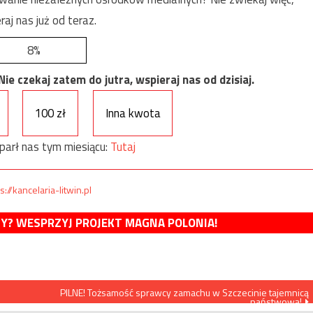
raj nas już od teraz.
8%
e czekaj zatem do jutra, wspieraj nas od dzisiaj.
100 zł
Inna kwota
parł nas tym miesiącu:
Tutaj
s://kancelaria-litwin.pl
MY? WESPRZYJ PROJEKT MAGNA POLONIA!
PILNE! Tożsamość sprawcy zamachu w Szczecinie tajemnicą
państwową!