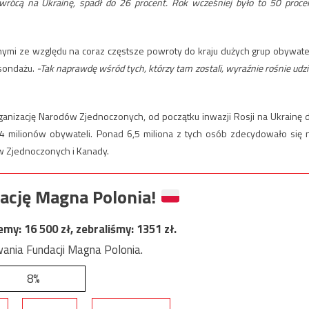
 wrócą na Ukrainę, spadł do 26 procent. Rok wcześniej było to 50 proce
nnymi ze względu na coraz częstsze powroty do kraju dużych grup obywatel
 sondażu.
-Tak naprawdę wśród tych, którzy tam zostali, wyraźnie rośnie udzi
anizację Narodów Zjednoczonych, od początku inwazji Rosji na Ukrainę 
 milionów obywateli. Ponad 6,5 miliona z tych osób zdecydowało się 
ów Zjednoczonych i Kanady.
ację Magna Polonia!
jemy:
16 500
zł, zebraliśmy:
1351
zł.
ania Fundacji Magna Polonia.
8%