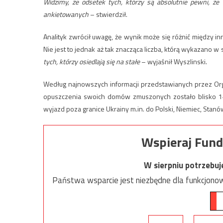
Widzimy, że odsetek tych, którzy są absolutnie pewni, że
ankietowanych
– stwierdził.
Analityk zwrócił uwagę, że wynik może się różnić między i
Nie jest to jednak aż tak znacząca liczba, którą wykazano w
tych, którzy osiedlają się na stałe
– wyjaśnił Wyszlinski.
Według najnowszych informacji przedstawianych przez Org
opuszczenia swoich domów zmuszonych zostało blisko 14
wyjazd poza granice Ukrainy m.in. do Polski, Niemiec, Stan
Wspieraj Fund
W sierpniu potrzebu
Państwa wsparcie jest niezbędne dla funkcjonow