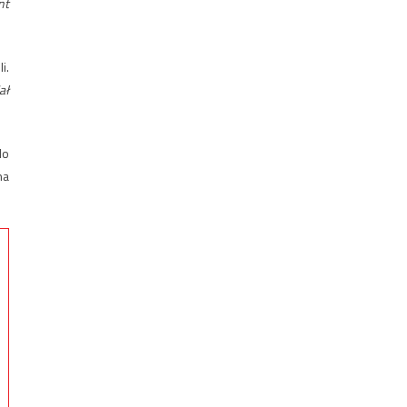
nt
i.
ał
do
na