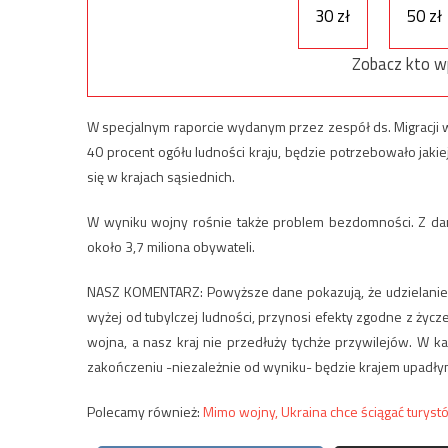
30 zł
50 zł
Zobacz kto w
W specjalnym raporcie wydanym przez zespół ds. Migracji 
40 procent ogółu ludności kraju, będzie potrzebowało jaki
się w krajach sąsiednich.
W wyniku wojny rośnie także problem bezdomności. Z da
około 3,7 miliona obywateli.
NASZ KOMENTARZ: Powyższe dane pokazują, że udzielanie U
wyżej od tubylczej ludności, przynosi efekty zgodne z życz
wojna, a nasz kraj nie przedłuży tychże przywilejów. W ka
zakończeniu -niezależnie od wyniku- będzie krajem upadły
Polecamy również:
Mimo wojny, Ukraina chce ściągać turyst