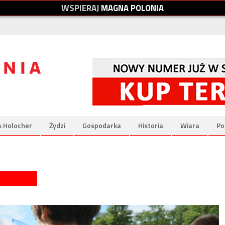
W
S
P
I
E
R
A
J
M
A
G
N
A
P
O
L
O
N
I
A
& Holocher
Żydzi
Gospodarka
Historia
Wiara
Po