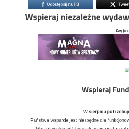
Udostępnij na FB
Twee
Wspieraj niezależne wydaw
Czy jes
Wspieraj Fund
W sierpniu potrzebu
Państwa wsparcie jest niezbędne dla funkcjonow
Masz świadomość tego jak ważne jest przetrw