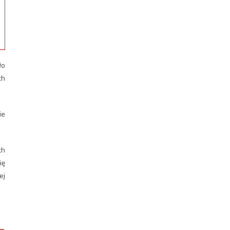
ło
ch
ie
ch
ię
ej