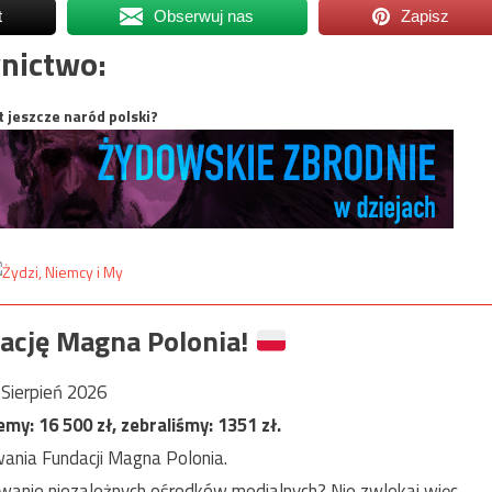
t
Obserwuj nas
Zapisz
nictwo:
t jeszcze naród polski?
ację Magna Polonia!
Sierpień 2026
jemy:
16 500
zł, zebraliśmy:
1351
zł.
ania Fundacji Magna Polonia.
anie niezależnych ośrodków medialnych? Nie zwlekaj więc,