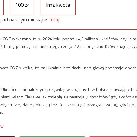
100 zł
Inna kwota
parł nas tym miesiącu:
Tutaj
w ONZ wskazano, że w 2024 roku ponad 14,6 miliona Ukraińców, czyli oko
ejś formy pomocy humanitarnej, z czego 2,2 miliony uchodźców znajdujący
nych ONZ wynika, że na Ukrainie bez dachu nad głową pozostaje obecn
kraińcom nienależnych przywilejów socjalnych w Polsce, stawiających i
eniami władz. Ciekawe jak zmienią się nastroje „uchodźców” gdy skończy s
żdym razie, dane pokazują też, że Ukraina już przegrała wojnę, gdyż po j
m.
ów