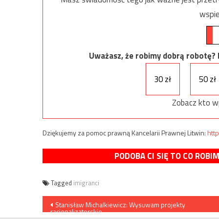
wspie
Uważasz, że robimy dobrą robotę? Ni
30 zł
50 zł
Zobacz kto w
Dziękujemy za pomoc prawną Kancelarii Prawnej Litwin:
http
PODOBA CI SIĘ TO CO ROBI
Tagged
imigranci
Nawigacja
Stanisław Michalkiewicz: Wysuwam projekty
racjonalizatorskie