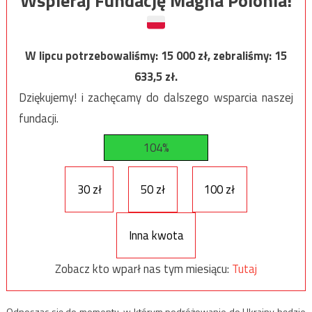
Wspieraj Fundację Magna Polonia!
W lipcu potrzebowaliśmy:
15 000
zł, zebraliśmy:
15
633,5
zł.
Dziękujemy! i zachęcamy do dalszego wsparcia naszej
fundacji.
104%
30 zł
50 zł
100 zł
Inna kwota
Zobacz kto wparł nas tym miesiącu:
Tutaj
Odnosząc się do momentu, w którym podróżowanie do Ukrainy będzie