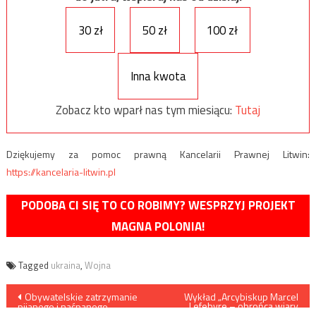
30 zł
50 zł
100 zł
Inna kwota
Zobacz kto wparł nas tym miesiącu:
Tutaj
Dziękujemy za pomoc prawną Kancelarii Prawnej Litwin:
https://kancelaria-litwin.pl
PODOBA CI SIĘ TO CO ROBIMY? WESPRZYJ PROJEKT
MAGNA POLONIA!
Tagged
ukraina
,
Wojna
Nawigacja
Obywatelskie zatrzymanie
Wykład „Arcybiskup Marcel
Lefebvre – obrońca wiary
pijanego i naćpanego
katolickiej”. [LWÓW]
„uchodźcy”