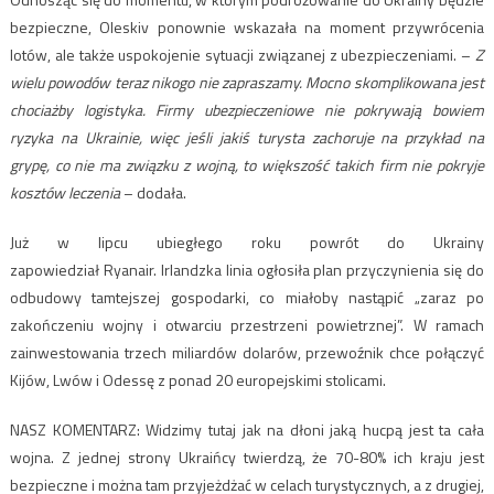
bezpieczne, Oleskiv ponownie wskazała na moment przywrócenia
lotów, ale także uspokojenie sytuacji związanej z ubezpieczeniami. –
Z
wielu powodów teraz nikogo nie zapraszamy. Mocno skomplikowana jest
chociażby logistyka. Firmy ubezpieczeniowe nie pokrywają bowiem
ryzyka na Ukrainie, więc jeśli jakiś turysta zachoruje na przykład na
grypę, co nie ma związku z wojną, to większość takich firm nie pokryje
kosztów leczenia
– dodała.
Już w lipcu ubiegłego roku powrót do Ukrainy
zapowiedział Ryanair. Irlandzka linia ogłosiła plan przyczynienia się do
odbudowy tamtejszej gospodarki, co miałoby nastąpić „zaraz po
zakończeniu wojny i otwarciu przestrzeni powietrznej”. W ramach
zainwestowania trzech miliardów dolarów, przewoźnik chce połączyć
Kijów, Lwów i Odessę z ponad 20 europejskimi stolicami.
NASZ KOMENTARZ: Widzimy tutaj jak na dłoni jaką hucpą jest ta cała
wojna. Z jednej strony Ukraińcy twierdzą, że 70-80% ich kraju jest
bezpieczne i można tam przyjeżdżać w celach turystycznych, a z drugiej,