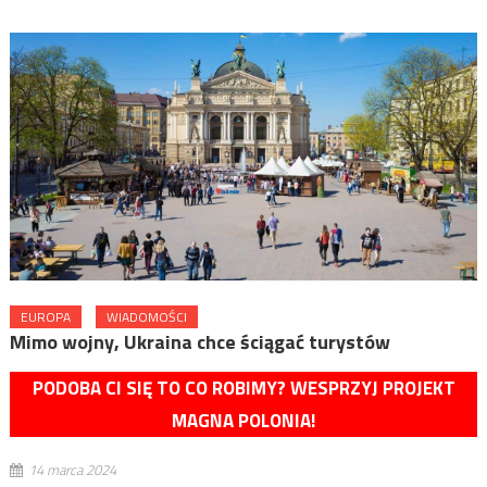
EUROPA
WIADOMOŚCI
Mimo wojny, Ukraina chce ściągać turystów
PODOBA CI SIĘ TO CO ROBIMY? WESPRZYJ PROJEKT
MAGNA POLONIA!
14 marca 2024