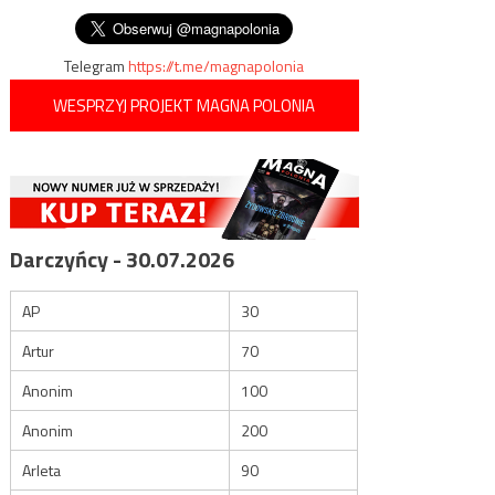
wpisu
Telegram
https://t.me/magnapolonia
WESPRZYJ PROJEKT MAGNA POLONIA
Darczyńcy - 30.07.2026
AP
30
Artur
70
Anonim
100
Anonim
200
Arleta
90