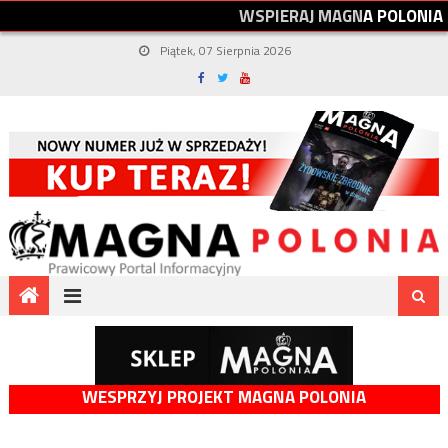
W
S
P
I
E
R
A
J
M
A
G
N
A
P
O
L
O
N
I
A
Piątek, 07 Sierpnia 2026
WESPRZYJ PROJEKT MAGNA POLONIA