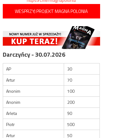
https://t.me/magnapolonia
WESPRZYJ PROJEKT MAGNA POLONIA
Darczyńcy - 30.07.2026
AP
30
Artur
70
Anonim
100
Anonim
200
Arleta
90
Piotr
500
Artur
50