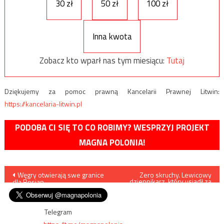
30 zł
50 zł
100 zł
Inna kwota
Zobacz kto wparł nas tym miesiącu:
Tutaj
Dziękujemy za pomoc prawną Kancelarii Prawnej Litwin:
https://kancelaria-litwin.pl
PODOBA CI SIĘ TO CO ROBIMY? WESPRZYJ PROJEKT
MAGNA POLONIA!
Nawigacja
Węgry otwierają swe granice
Zero skruchy. Lewicowy
dziennikarz, który usiadł za
dla Rosjan
kierownicą pod wpływem i
wpisu
szarpał się z policjantami,
czuje się pokrzywdzony
Telegram