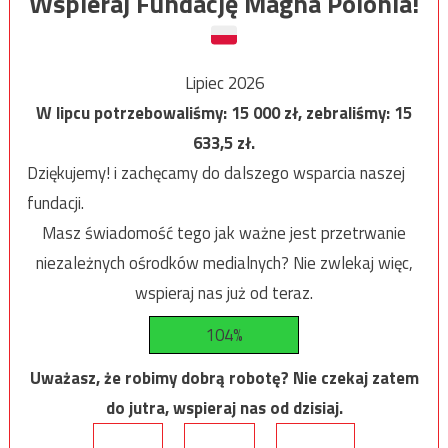
Wspieraj Fundację Magna Polonia!
Lipiec 2026
W lipcu potrzebowaliśmy:
15 000
zł, zebraliśmy:
15
633,5
zł.
Dziękujemy! i zachęcamy do dalszego wsparcia naszej
fundacji.
Masz świadomość tego jak ważne jest przetrwanie
niezależnych ośrodków medialnych? Nie zwlekaj więc,
wspieraj nas już od teraz.
104%
Uważasz, że robimy dobrą robotę? Nie czekaj zatem
do jutra, wspieraj nas od dzisiaj.