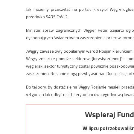
Jak możemy przeczytać na portalu kresy.pl Węgry ogłosił
przeciwko SARS CoV-2.
Minister spraw zagranicznych Węgier Péter Szijjártó ogł
dysponujących świadectwem zaszczepienia przeciw koron
„Węgry zawsze były popularnym wśród Rosjan kierunkiem [t
Węgry znacznie pomoże sektorowi [turystycznemu]” – moty
węgierski sektor turystyczny został poważnie poszkodowa
zaszczepieni Rosjanie mogą przybywać nad Dunaj i Cisę od 
Do tej pory, by dostać się na Węgry Rosjanie musieli pr
48 godzin lub odbyć na ich terytorium dwutygodniową kwar
Wspieraj Fund
W lipcu potrzebowaliś