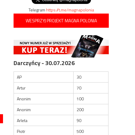
Telegram
https://t.me/magnapolonia
WESPRZYJ PROJEKT MAGNA POLONIA
Darczyńcy - 30.07.2026
AP
30
Artur
70
Anonim
100
Anonim
200
Arleta
90
Piotr
500