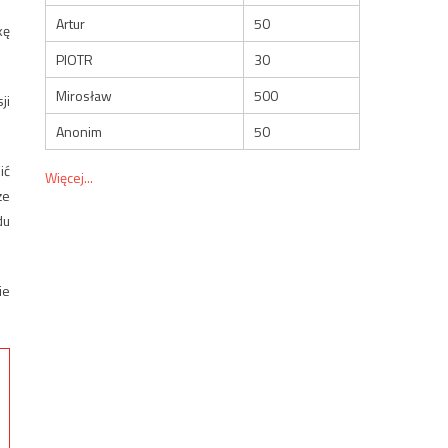
Artur
50
kę
PIOTR
30
Mirosław
500
ji
Anonim
50
ić
Więcej...
że
du
ie