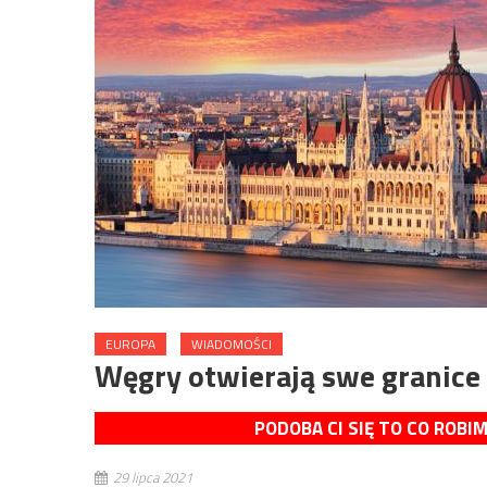
EUROPA
WIADOMOŚCI
Węgry otwierają swe granice 
PODOBA CI SIĘ TO CO ROBI
29 lipca 2021