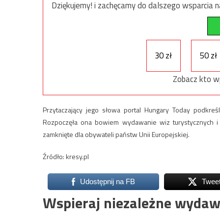
Dziękujemy! i zachęcamy do dalszego wsparcia na
30 zł
50 zł
Zobacz kto w
Przytaczający jego słowa portal Hungary Today podkreśl
Rozpoczęła ona bowiem wydawanie wiz turystycznych i b
zamknięte dla obywateli państw Unii Europejskiej.
Źródło: kresy.pl
Udostępnij na FB
Twee
Wspieraj niezależne wydaw