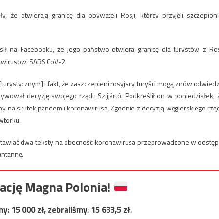
y, że otwierają granicę dla obywateli Rosji, którzy przyjęli szczepion
osił na Facebooku, że jego państwo otwiera granicę dla turystów z Ros
awirusowi SARS CoV-2.
urystycznym] i fakt, że zaszczepieni rosyjscy turyści mogą znów odwiedz
wował decyzję swojego rządu Szijjártó. Podkreślił on w poniedziałek, 
ny na skutek pandemii koronawirusa. Zgodnie z decyzją węgierskiego rzą
wtorku.
zedstawiać dwa teksty na obecność koronawirusa przeprowadzone w odstęp
antannę.
ację Magna Polonia!
my:
15 000
zł, zebraliśmy:
15 633,5
zł.