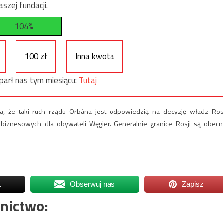
szej fundacji.
104%
100 zł
Inna kwota
parł nas tym miesiącu:
Tutaj
a, że taki ruch rządu Orbána jest odpowiedzią na decyzję władz Rosj
iznesowych dla obywateli Węgier. Generalnie granice Rosji są obecn
t
Obserwuj nas
Zapisz
nictwo: