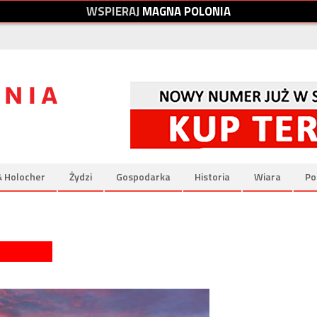
W
S
P
I
E
R
A
J
M
A
G
N
A
P
O
L
O
N
I
A
& Holocher
Żydzi
Gospodarka
Historia
Wiara
Po