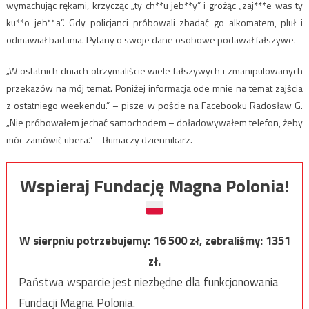
wymachując rękami, krzycząc „ty ch**u jeb**y” i grożąc „zaj***e was ty
ku**o jeb**a”. Gdy policjanci próbowali zbadać go alkomatem, pluł i
odmawiał badania. Pytany o swoje dane osobowe podawał fałszywe.
„W ostatnich dniach otrzymaliście wiele fałszywych i zmanipulowanych
przekazów na mój temat. Poniżej informacja ode mnie na temat zajścia
z ostatniego weekendu.” – pisze w poście na Facebooku Radosław G.
„Nie próbowałem jechać samochodem – doładowywałem telefon, żeby
móc zamówić ubera.” – tłumaczy dziennikarz.
Wspieraj Fundację Magna Polonia!
W sierpniu potrzebujemy:
16 500
zł, zebraliśmy:
1351
zł.
Państwa wsparcie jest niezbędne dla funkcjonowania
Fundacji Magna Polonia.