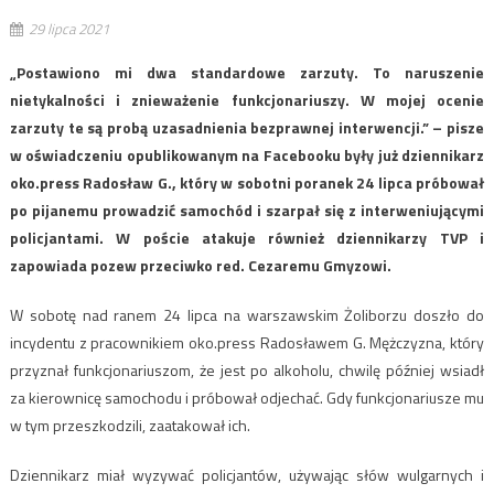
29 lipca 2021
„Postawiono mi dwa standardowe zarzuty. To naruszenie
nietykalności i znieważenie funkcjonariuszy. W mojej ocenie
zarzuty te są probą uzasadnienia bezprawnej interwencji.” – pisze
w oświadczeniu opublikowanym na Facebooku były już dziennikarz
oko.press Radosław G., który w sobotni poranek 24 lipca próbował
po pijanemu prowadzić samochód i szarpał się z interweniującymi
policjantami. W poście atakuje również dziennikarzy TVP i
zapowiada pozew przeciwko red. Cezaremu Gmyzowi.
W sobotę nad ranem 24 lipca na warszawskim Żoliborzu doszło do
incydentu z pracownikiem oko.press Radosławem G. Mężczyzna, który
przyznał funkcjonariuszom, że jest po alkoholu, chwilę później wsiadł
za kierownicę samochodu i próbował odjechać. Gdy funkcjonariusze mu
w tym przeszkodzili, zaatakował ich.
Dziennikarz miał wyzywać policjantów, używając słów wulgarnych i