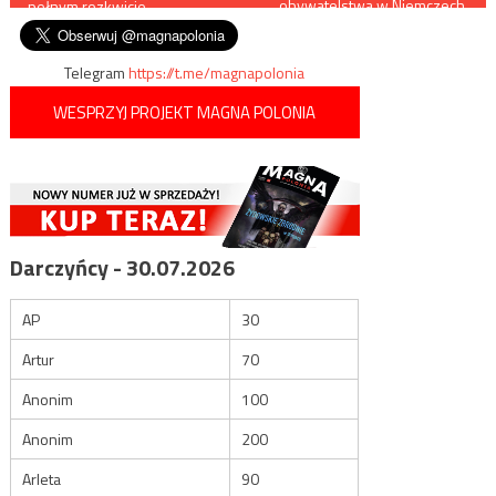
obywatelstwa w Niemczech.
pełnym rozkwicie
„Wiedza o Izraelu i
wpisu
holokauście”
Telegram
https://t.me/magnapolonia
WESPRZYJ PROJEKT MAGNA POLONIA
Darczyńcy - 30.07.2026
AP
30
Artur
70
Anonim
100
Anonim
200
Arleta
90