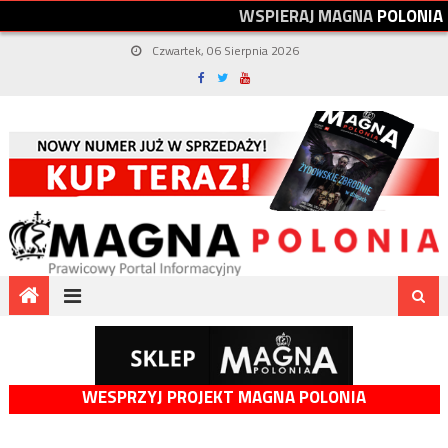
W
S
P
I
E
R
A
J
M
A
G
N
A
P
O
L
O
N
I
A
Czwartek, 06 Sierpnia 2026
WESPRZYJ PROJEKT MAGNA POLONIA