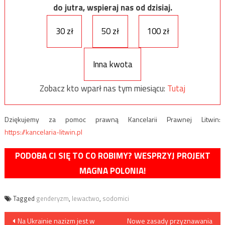
do jutra, wspieraj nas od dzisiaj.
30 zł
50 zł
100 zł
Inna kwota
Zobacz kto wparł nas tym miesiącu:
Tutaj
Dziękujemy za pomoc prawną Kancelarii Prawnej Litwin:
https://kancelaria-litwin.pl
PODOBA CI SIĘ TO CO ROBIMY? WESPRZYJ PROJEKT
MAGNA POLONIA!
Tagged
genderyzm
,
lewactwo
,
sodomici
Nawigacja
Na Ukrainie nazizm jest w
Nowe zasady przyznawania