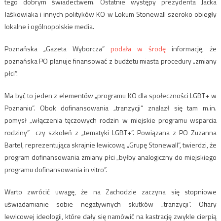
tego dobrym świadectwem. Ostatnie występy prezydenta Jacka
Jaśkowiaka i innych polityków KO w Lokum Stonewall szeroko obiegły
lokalne i ogólnopolskie media.
Poznańska „Gazeta Wyborcza”
podała w środę
informację, że
poznańska PO planuje finansować z budżetu miasta procedury „zmiany
płci”.
Ma być to jeden z elementów „programu KO dla społeczności LGBT+ w
Poznaniu”. Obok dofinansowania „tranzycji” znalazł się tam m.in.
pomysł „włączenia tęczowych rodzin w miejskie programu wsparcia
rodziny” czy szkoleń z „tematyki LGBT+”. Powiązana z PO Zuzanna
Bartel, reprezentująca skrajnie lewicową „Grupę Stonewall”, twierdzi, że
program dofinansowania zmiany płci „byłby analogiczny do miejskiego
programu dofinansowania in vitro”.
Warto zwrócić uwagę, że na Zachodzie zaczyna się stopniowe
uświadamianie sobie negatywnych skutków „tranzycji”. Ofiary
lewicowej ideologii, które dały się namówić na kastrację zwykle cierpią